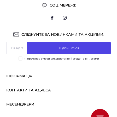
СОЦ МЕРЕЖІ:
СЛІДКУЙТЕ ЗА НОВИНКАМИ ТА АКЦІЯМИ:
Підпишіться
Я прочитав
Умови використання
і згоден з вимогами
ІНФОРМАЦІЯ
Оплата і доставка
КОНТАКТИ ТА АДРЕСА
ОПТ
Партнерам
м. Київ, вул. Вікентія Хвойки, 21
МЕСЕНДЖЕРИ
Про нас
sensmarketlink@gmail.com
Умови використання
Telegram