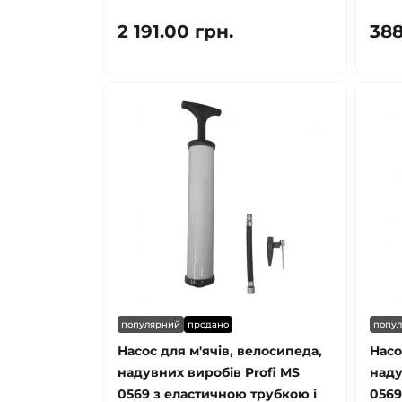
2 191.00 грн.
388
популярний
продано
попу
Насос для м'ячів, велосипеда,
Насо
надувних виробів Profi MS
наду
0569 з еластичною трубкою і
0569