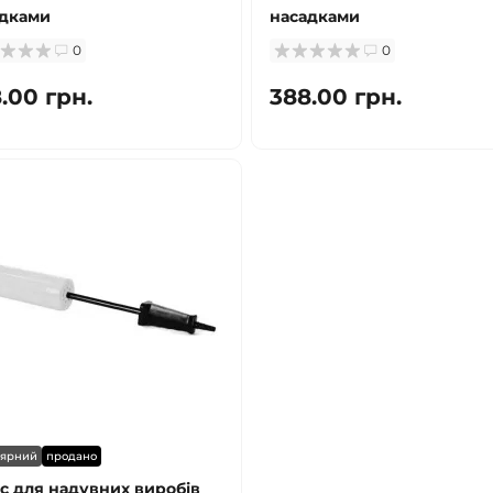
адками
насадками
0
0
.00 грн.
388.00 грн.
лярний
продано
с для надувних виробів