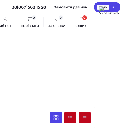
+38(067)568 15 28
Замовити дзвінок
ua
ru
0
0
0
абінет
порівняти
закладки
кошик