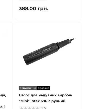
388.00 грн.
популярний
продано
еда,
Насос для надувних виробів
"Mini" Intex 69613 ручний
ю і
0