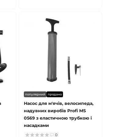
популярний
продано
в
Насос для м'ячів, велосипеда,
надувних виробів Profi MS
0569 з еластичною трубкою і
насадками
0