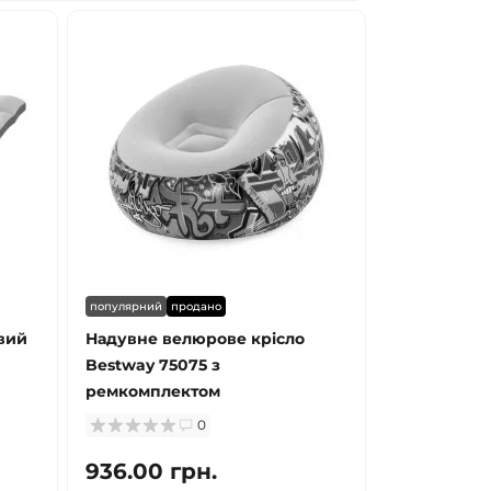
популярний
продано
вий
Надувне велюрове крісло
Bestway 75075 з
ремкомплектом
0
936.00 грн.