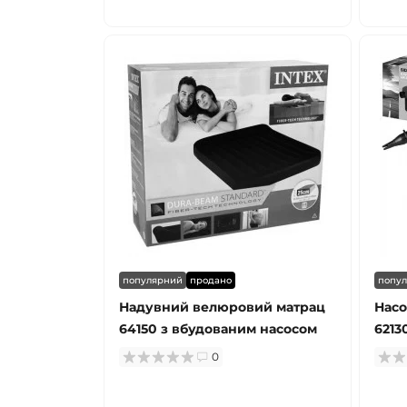
популярний
продано
попу
Надувний велюровий матрац
Насо
64150 з вбудованим насосом
6213
0