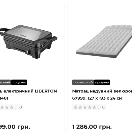
лярний
продано
популярний
продано
ь електричний LIBERTON
Матрац надувний велюро
1401
67999, 127 х 193 х 24 см
0
0
99.00 грн.
1 286.00 грн.