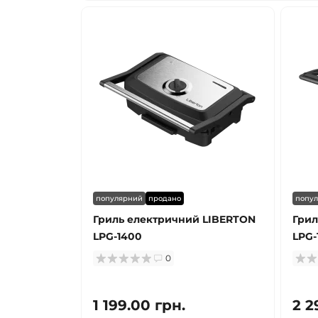
популярний
продано
попу
Гриль електричний LIBERTON
Грил
LPG-1400
LPG-
0
1 199.00 грн.
2 2