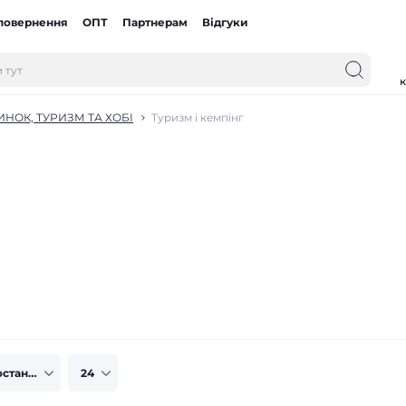
 повернення
ОПТ
Партнерам
Відгуки
к
НОК, ТУРИЗМ ТА ХОБІ
Туризм і кемпінг