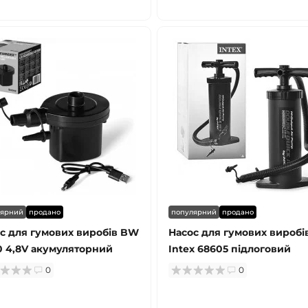
лярний
продано
популярний
продано
с для гумових виробів BW
Насос для гумових виробі
0 4,8V акумуляторний
Intex 68605 підлоговий
0
0