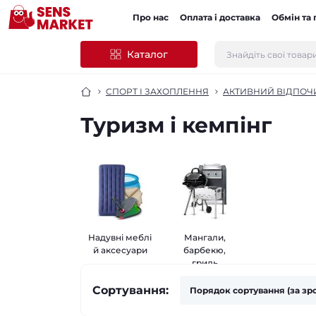
Про нас
Оплата і доставка
Обмін та
Каталог
СПОРТ І ЗАХОПЛЕННЯ
АКТИВНИЙ ВІДПОЧИ
Туризм і кемпінг
Надувні меблі
Мангали,
й аксесуари
барбекю,
гриль
Сортування: