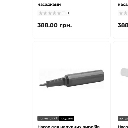
насадками
нас
0
388.00 грн.
388
популярний
продано
попу
Насос для надувних виробів
Насо