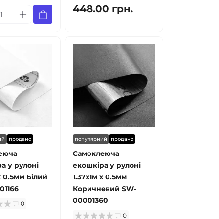
448.00 грн.
ий
продано
популярний
продано
еюча
Самоклеюча
а у рулоні
екошкіра у рулоні
х 0.5мм Білий
1.37х1м х 0.5мм
01166
Коричневий SW-
00001360
0
0