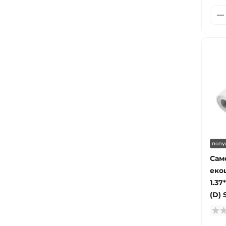
попу
Сам
еко
1.3
(D)