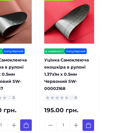
і
популярний
в наявності
популярний
 Самоклеюча
Уцінка Самоклеюча
а в рулоні
екошкіра в рулоні
х 0.5мм
1.37х1м х 0.5мм
товий SW-
Червоний SW-
67
00002168
0
0
0 грн.
195.00 грн.