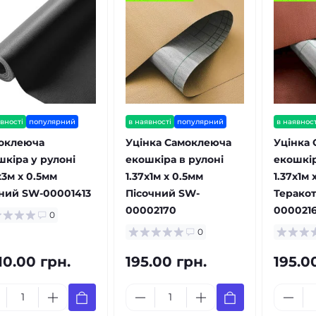
вності
популярний
в наявності
популярний
в наявност
оклеюча
Уцінка Самоклеюча
Уцінка
шкіра у рулоні
екошкіра в рулоні
екошкір
х3м х 0.5мм
1.37х1м х 0.5мм
1.37х1м 
ний SW-00001413
Пісочний SW-
Терако
00002170
000021
0
0
10.00 грн.
195.00 грн.
195.0