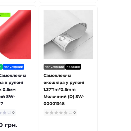
і
популярний
популярний
продано
 Самоклеюча
Самоклеюча
а в рулоні
екошкіра у рулоні
х 0.5мм
1.37*1m*0.5mm
ий SW-
Молочний (D) SW-
77
00001348
0
0
0 грн.