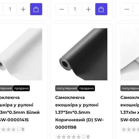
лярний
продано
популярний
продано
популярн
оклеюча
Самоклеюча
Самокл
шкіра у рулоні
екошкіра у рулоні
екошкір
7*3m*0.5mm Білий
1.37*3m*0.5mm
1.37х1м 
 SW-00001415
Коричневий (D) SW-
SW-000
00001198
0
0