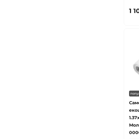
1 1
попу
Сам
еко
1.37
Мол
000