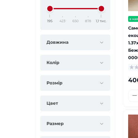
в ная
195
423
650
878
1,1 тис.
Сам
еко
Довжина
1.37
Беж
000
Колір
40
Розмір
Цвет
Размер