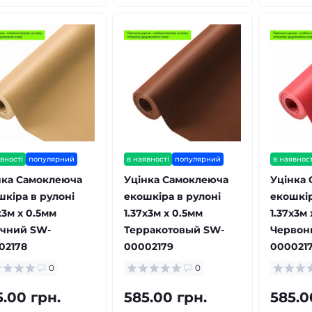
вності
популярний
в наявності
популярний
в наявност
нка Самоклеюча
Уцінка Самоклеюча
Уцінка
шкіра в рулоні
екошкіра в рулоні
екошкір
х3м х 0.5мм
1.37х3м х 0.5мм
1.37х3м 
очний SW-
Терракотовый SW-
Червон
02178
00002179
000021
0
0
5.00 грн.
585.00 грн.
585.0