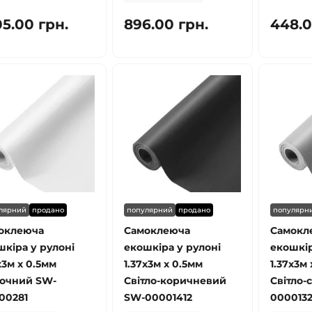
05.00 грн.
896.00 грн.
448.0
лярний
продано
популярний
продано
популярн
оклеюча
Самоклеюча
Самокл
шкіра у рулоні
екошкіра у рулоні
екошкір
х3м х 0.5мм
1.37х3м х 0.5мм
1.37х3м 
очний SW-
Світло-коричневий
Світло-
00281
SW-00001412
000013