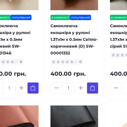
вності
популярний
в наявності
популярний
в наявност
оклеюча
Самоклеюча
Самокл
шкіра у рулоні
екошкіра у рулоні
екошкір
х1м х 0.5мм
1.37х1м х 0.5мм Світло-
1.37х1м 
евий SW-
коричневий (D) SW-
сірий S
01346
00001332
0
0
0.00 грн.
400.00 грн.
400.0