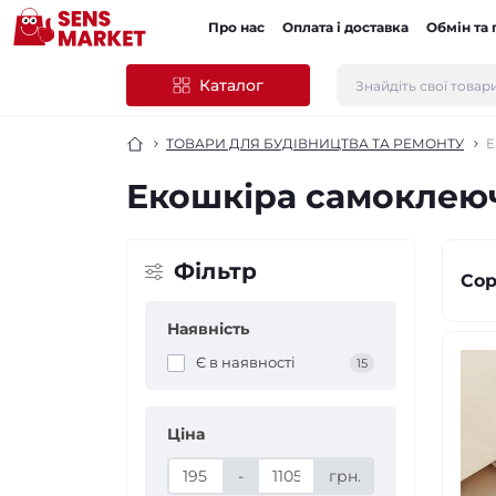
Про нас
Оплата і доставка
Обмін та
Каталог
ТОВАРИ ДЛЯ БУДІВНИЦТВА ТА РЕМОНТУ
Е
Екошкіра самоклеюч
Фільтр
Сор
Наявність
Є в наявності
15
Ціна
-
грн.