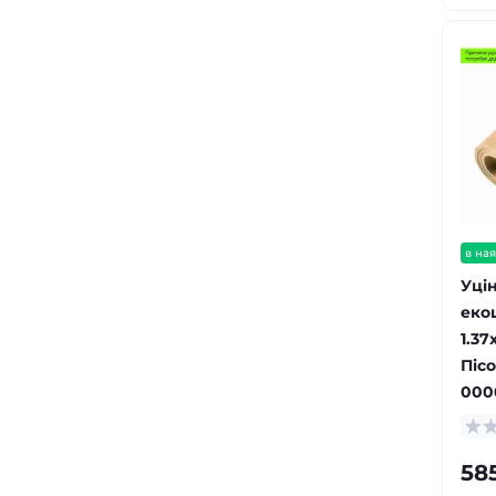
в ная
Уці
еко
1.37
Піс
000
58