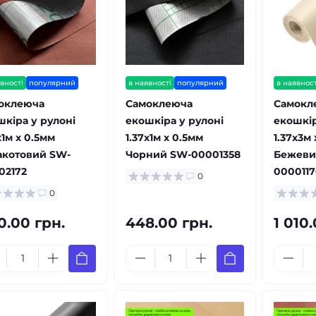
вності
популярний
в наявності
популярний
в наявност
оклеюча
Самоклеюча
Самокл
шкіра у рулоні
екошкіра у рулоні
екошкір
х1м х 0.5мм
1.37х1м х 0.5мм
1.37х3м 
акотовий SW-
Чорний SW-00001358
Бежеви
02172
0000117
0
0
0.00 грн.
448.00 грн.
1 010