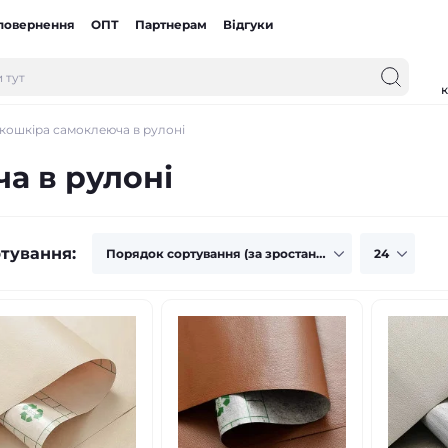
 повернення
ОПТ
Партнерам
Відгуки
к
кошкіра самоклеюча в рулоні
а в рулоні
тування: