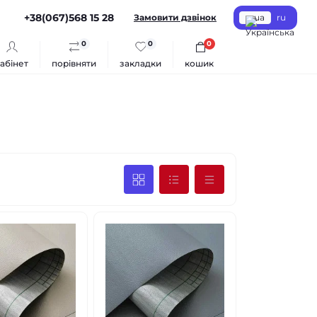
+38(067)568 15 28
Замовити дзвінок
ua
ru
0
0
0
абінет
порівняти
закладки
кошик