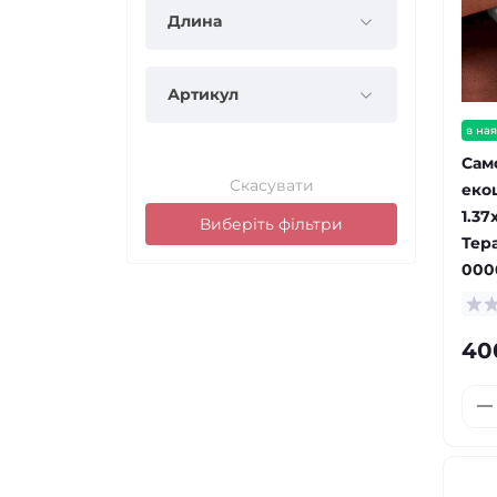
Длина
Артикул
в ная
Сам
Скасувати
еко
1.37
Виберіть фільтри
Тер
000
40