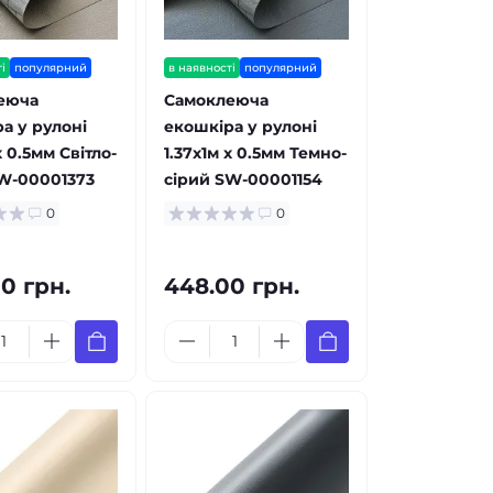
і
популярний
в наявності
популярний
еюча
Самоклеюча
а у рулоні
екошкіра у рулоні
х 0.5мм Світло-
1.37х1м х 0.5мм Темно-
W-00001373
сірий SW-00001154
0
0
0 грн.
448.00 грн.