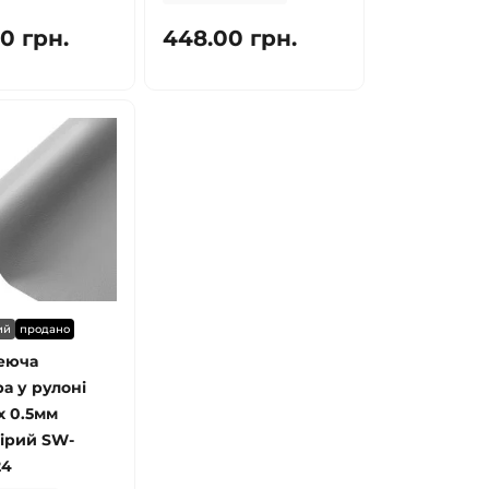
0 грн.
448.00 грн.
ий
продано
еюча
а у рулоні
х 0.5мм
сірий SW-
24