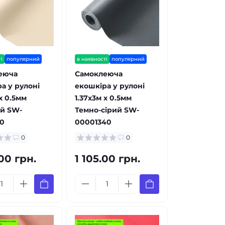
і
популярний
в наявності
популярний
еюча
Самоклеюча
а у рулоні
екошкіра у рулоні
х 0.5мм
1.37х3м х 0.5мм
й SW-
Темно-сірий SW-
0
00001340
0
0
.00 грн.
1 105.00 грн.