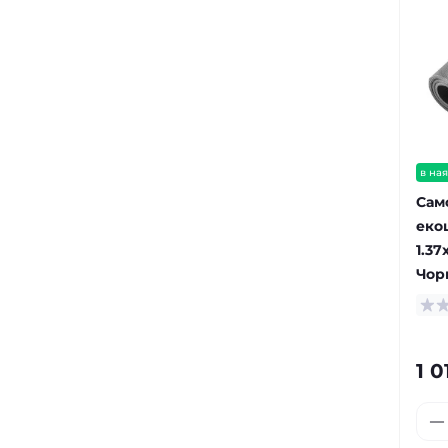
в ная
Сам
еко
1.37
Чор
1 0