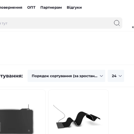
 повернення
ОПТ
Партнерам
Відгуки
к
тування: