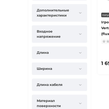
Дополнительные
характеристики
попу
Ігр
Vert
Входное
(flu
напряжение
Длина
1 6
Ширина
Длина кабеля
Материал
поверхности