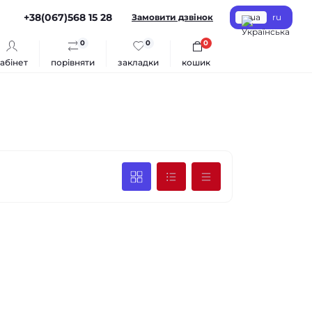
+38(067)568 15 28
Замовити дзвінок
ua
ru
0
0
0
абінет
порівняти
закладки
кошик