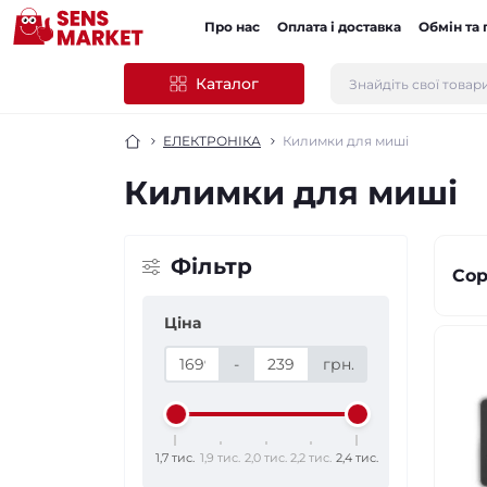
Про нас
Оплата і доставка
Обмін та
Каталог
ЕЛЕКТРОНІКА
Килимки для миші
Килимки для миші
Фільтр
Сор
Ціна
-
грн.
1,7 тис.
1,9 тис.
2,0 тис.
2,2 тис.
2,4 тис.