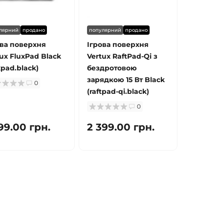
лярний
продано
популярний
продано
ова поверхня
Ігрова поверхня
ux FluxPad Black
Vertux RaftPad-Qi з
xpad.black)
бездротовою
зарядкою 15 Вт Black
0
(raftpad-qi.black)
0
99.00 грн.
2 399.00 грн.