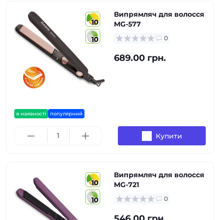
Випрямляч для волосся
10
MG-577
0
10
689.00 грн.
в наявності
популярний
Купити
Випрямляч для волосся
10
MG-721
0
10
546.00 грн.