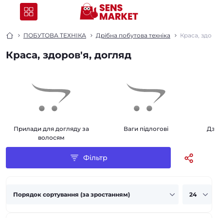
ПОБУТОВА ТЕХНІКА
Дрібна побутова техніка
Краса, здоро
Краса, здоров'я, догляд
Прилади для догляду за
Ваги підлогові
Дзе
волосям
Фільтр