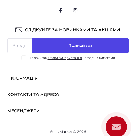
СЛІДКУЙТЕ ЗА НОВИНКАМИ ТА АКЦІЯМИ:
Підпишіться
Я прочитав
Умови використання
і згоден з вимогами
ІНФОРМАЦІЯ
Оплата і доставка
КОНТАКТИ ТА АДРЕСА
ОПТ
Партнерам
м. Київ, вул. Вікентія Хвойки, 21
МЕСЕНДЖЕРИ
Про нас
sensmarketlink@gmail.com
Умови використання
Telegram
Зворотній зв’язок
пн-пт: 10:00-18:00
Sens Market © 2026
Viber
сб-нд: вихідний
Повернення товару