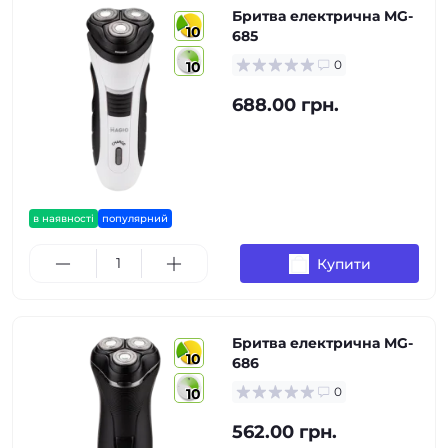
Бритва електрична MG-
10
685
0
10
688.00 грн.
в наявності
популярний
Купити
Бритва електрична MG-
10
686
0
10
562.00 грн.