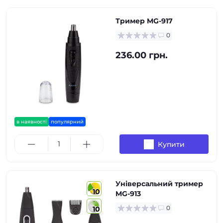
Тример MG-917
0
236.00 грн.
в наявності
популярний
Купити
Універсальний тример
10
MG-913
0
10