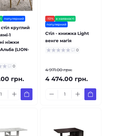
і
популярний
-10%
в наявності
популярний
 стіл круглий
Стіл - книжка Light
ямі-1
венге магія
ні ніжки
Альба (LION-
0
0
4 971.00 грн.
.00 грн.
4 474.00 грн.