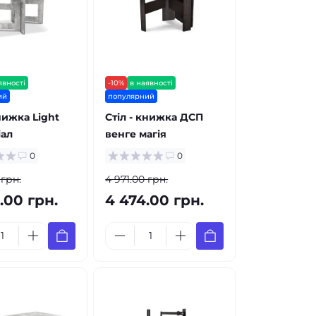
явності
-10%
в наявності
ий
популярний
книжка Light
Стіл - книжка ДСП
іал
венге магія
0
0
 грн.
4 971.00 грн.
.00 грн.
4 474.00 грн.