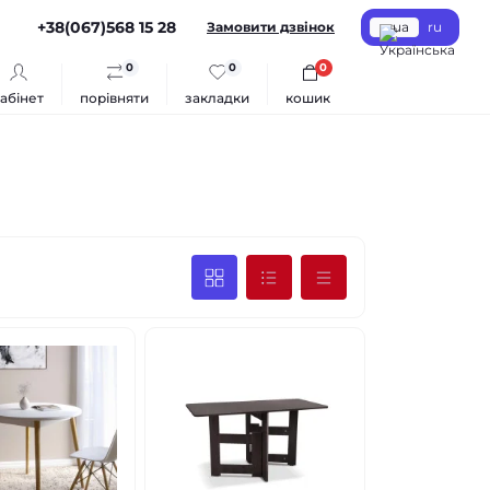
+38(067)568 15 28
Замовити дзвінок
ua
ru
0
0
0
абінет
порівняти
закладки
кошик