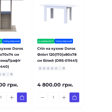
і
популярний
в наявності
популярний
 кухню Doros
Стіл на кухню Doros
х70х74 см
Флінт 120(170)х80х78
ома/Графіт
см Білий (DRS-011441)
1440)
0
0
.00 грн.
4 800.00 грн.