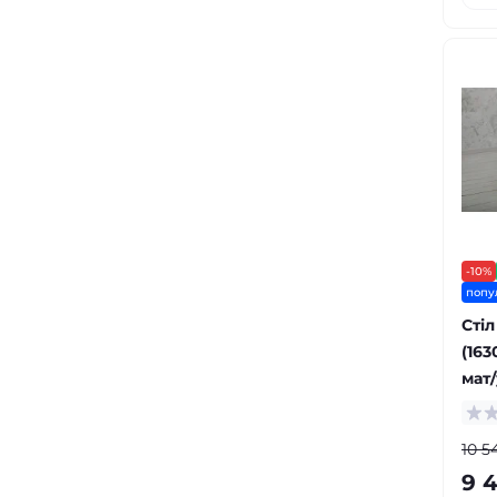
-10%
попу
Стіл
(163
мат
10 5
9 4