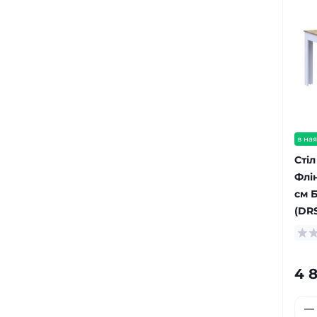
в ная
Стіл
Флін
см 
(DRS
4 