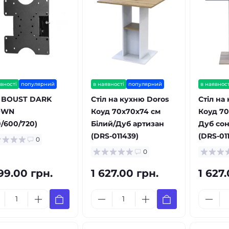
вності
популярний
в наявності
популярний
в наявност
л BOUST DARK
Стіл на кухню Doros
Стіл на
OWN
Коуд 70х70х74 см
Коуд 70
0/600/720)
Білий/Дуб артизан
Дуб сон
(DRS-011439)
(DRS-01
0
0
99.00 грн.
1 627.00 грн.
1 627