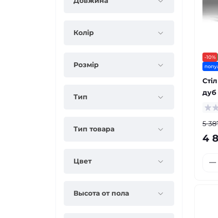
Довжина
Колір
-10%
Розмір
попу
Стіл
дуб
Тип
5 38
Тип товара
4 
Цвет
Высота от пола