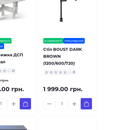
явності
в наявності
популярний
ий
Стіл BOUST DARK
книжка ДСП
BROWN
іал
(1200/600/720)
0
0
 грн.
.00 грн.
1 999.00 грн.