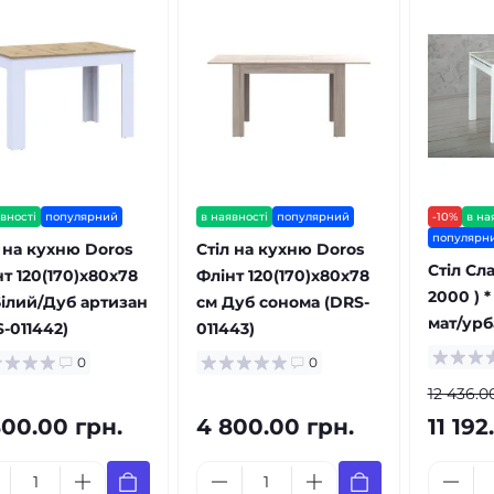
вності
популярний
в наявності
популярний
-10%
в на
популярн
 на кухню Doros
Стіл на кухню Doros
Стіл Сл
т 120(170)х80х78
Флінт 120(170)х80х78
2000 ) *
Білий/Дуб артизан
см Дуб сонома (DRS-
мат/урб
-011442)
011443)
0
0
12 436.0
800.00 грн.
4 800.00 грн.
11 192