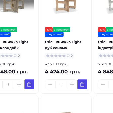
в наявності
-10%
в наявності
-10%
в на
лярний
популярний
популярн
 - книжка Light
Стіл - книжка Light
Стіл - 
 клондайк
дуб сонома
індастр
0
0
7.00 грн.
4 971.00 грн.
5 387.00
848.00 грн.
4 474.00 грн.
4 848