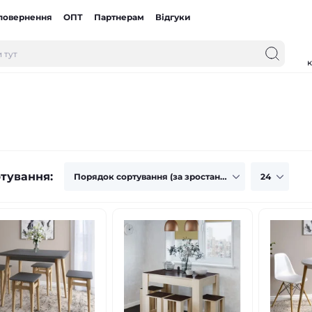
 повернення
ОПТ
Партнерам
Відгуки
к
тування: