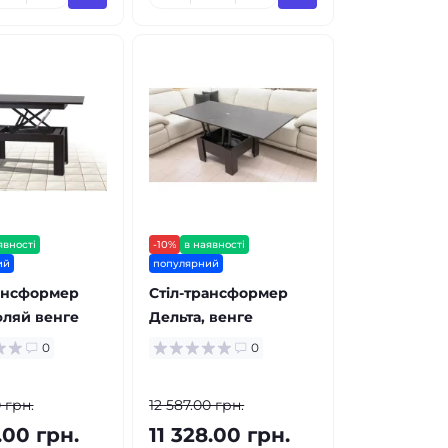
явності
-10%
в наявності
ий
популярний
рансформер
Стіл-трансформер
фляй венге
Дельта, венге
0
0
 грн.
12 587.00 грн.
.00 грн.
11 328.00 грн.