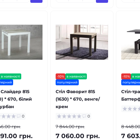
в наявності
-10%
в наявності
-10%
в на
лярний
популярний
популярн
 Слайдер 815
Стіл Фаворит 815
Стіл-т
0) * 670, білий
(1630) * 670, венге/
Баттер
/урбан
крем
0
0
46.00 грн.
7 844.00 грн.
8 448.00
91.00 грн.
7 060.00 грн.
7 603