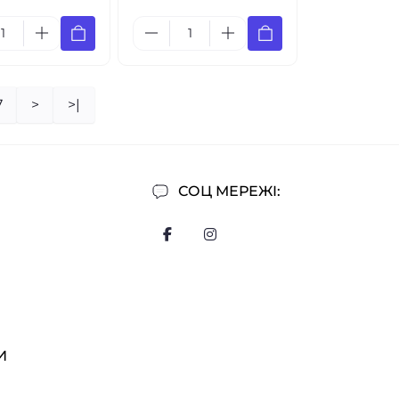
7
>
>|
СОЦ МЕРЕЖІ:
И