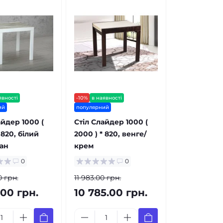
явності
-10%
в наявності
ий
популярний
айдер 1000 (
Стіл Слайдер 1000 (
 820, білий
2000 ) * 820, венге/
ан
крем
0
0
0 грн.
11 983.00 грн.
.00 грн.
10 785.00 грн.