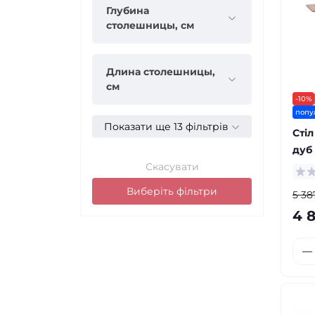
Глубина
столешницы, см
Длина столешницы,
см
-10%
попу
Показати ще 13 фільтрів
Сті
дуб
Скасувати
Виберіть фільтри
5 38
4 