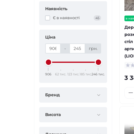
Наявність
Є в наявності
45
в ная
Дер
роз
Ціна
стіл
-
грн.
арт
(LI
906
62 тис.
123 тис.
185 тис.
246 тис.
3 3
Бренд
Висота