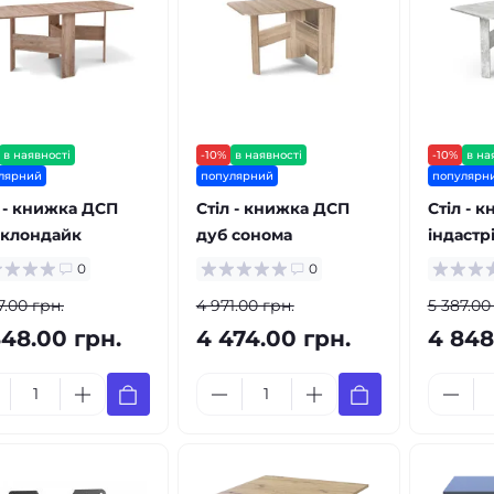
в наявності
-10%
в наявності
-10%
в на
лярний
популярний
популярн
л - книжка ДСП
Стіл - книжка ДСП
Стіл - 
 клондайк
дуб сонома
індастр
0
0
7.00 грн.
4 971.00 грн.
5 387.00
848.00 грн.
4 474.00 грн.
4 848