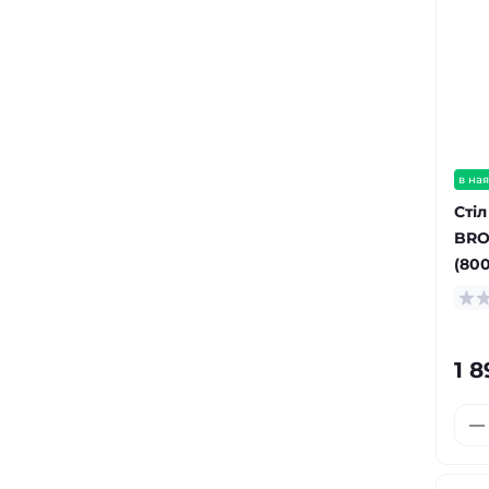
в ная
Сті
BR
(80
1 8