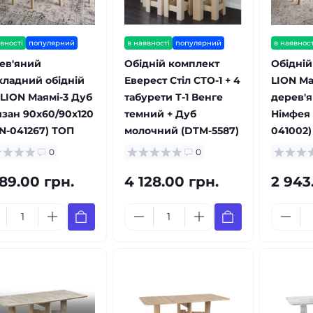
вності
популярний
в наявності
популярний
в наявност
ев'яний
Обідній комплект
Обідній
кладний обідній
Еверест Стіл СТО-1 + 4
LION Ма
 LION Маямі-3 Дуб
табурети Т-1 Венге
дерев'я
изан 90х60/90х120
темний + Дуб
Німфея 
ON-041267) ТОП
молочний (DTM-5587)
041002)
0
0
89.00 грн.
4 128.00 грн.
2 943