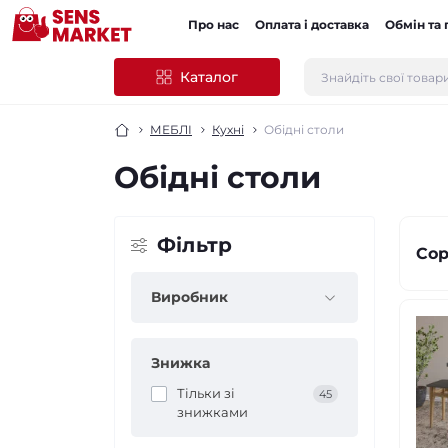
Про нас
Оплата і доставка
Обмін та
Каталог
МЕБЛІ
Кухні
Обідні столи
Обідні столи
Фільтр
Сор
Виробник
Знижка
Тільки зі
45
знижками