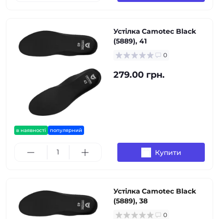
Устілка Camotec Black
(5889), 41
0
279.00 грн.
в наявності
популярний
Купити
Устілка Camotec Black
(5889), 38
0