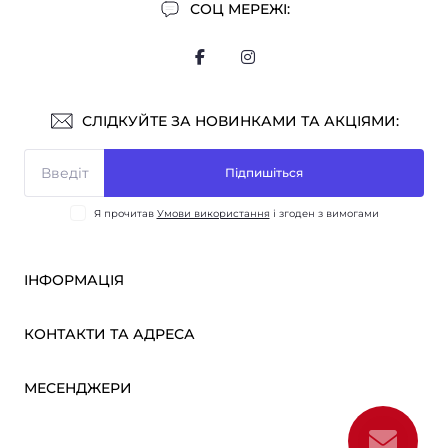
СОЦ МЕРЕЖІ:
СЛІДКУЙТЕ ЗА НОВИНКАМИ ТА АКЦІЯМИ:
Підпишіться
Я прочитав
Умови використання
і згоден з вимогами
ІНФОРМАЦІЯ
Оплата і доставка
КОНТАКТИ ТА АДРЕСА
ОПТ
Партнерам
м. Київ, вул. Вікентія Хвойки, 21
МЕСЕНДЖЕРИ
Про нас
sensmarketlink@gmail.com
Умови використання
Telegram
Зворотній зв’язок
пн-пт: 10:00-18:00