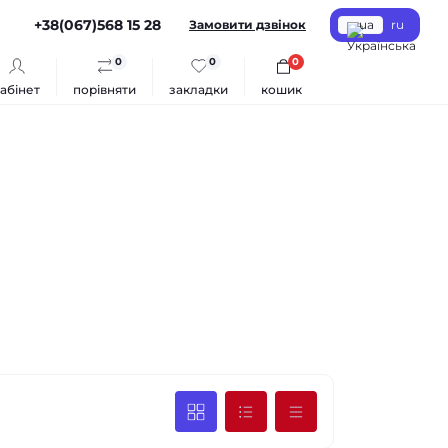
+38(067)568 15 28
Замовити дзвінок
ua
ru
0
0
0
абінет
порівняти
закладки
кошик