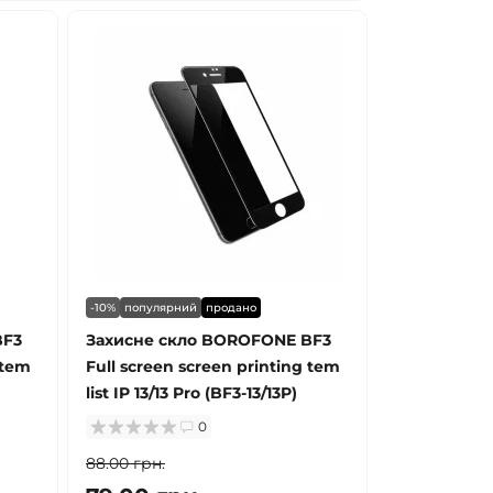
-10%
популярний
продано
BF3
Захисне скло BOROFONE BF3
 tem
Full screen screen printing tem
list IP 13/13 Pro (BF3-13/13P)
0
88.00 грн.