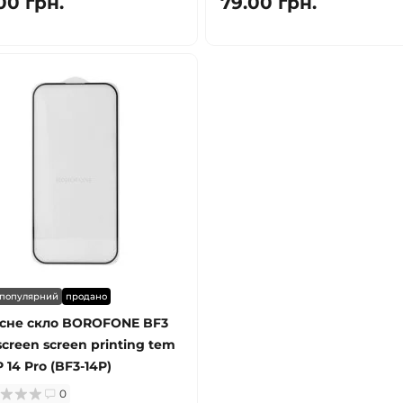
00 грн.
79.00 грн.
популярний
продано
сне скло BOROFONE BF3
 screen screen printing tem
IP 14 Pro (BF3-14P)
0