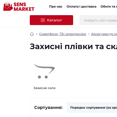
Про нас
Оплата і доставка
Обмін та
Каталог
Смартфони, ТВ і електроніка
Аксесуари до м
Захисні плівки та с
Захисне скло
Сортування: