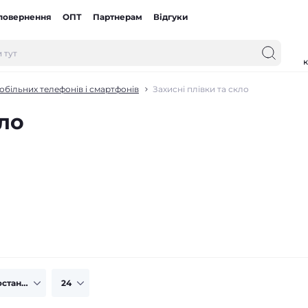
 повернення
ОПТ
Партнерам
Відгуки
к
обільних телефонів і смартфонів
Захисні плівки та скло
кло