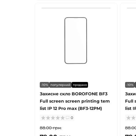
-10%
популярний
продано
-10%
Захисне скло BOROFONE BF3
Захи
Full screen screen printing tem
Full
list IP 12 Pro max (BF3-12PM)
list 
0
88.00 грн.
88.00