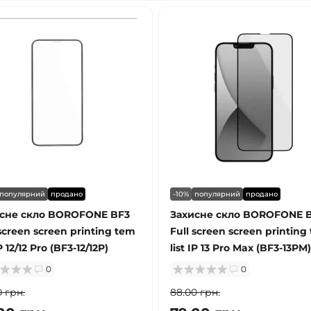
популярний
продано
-10%
популярний
продано
сне скло BOROFONE BF3
Захисне скло BOROFONE 
 screen screen printing tem
Full screen screen printing
IP 12/12 Pro (BF3-12/12P)
list IP 13 Pro Max (BF3-13PM)
0
0
 грн.
88.00 грн.