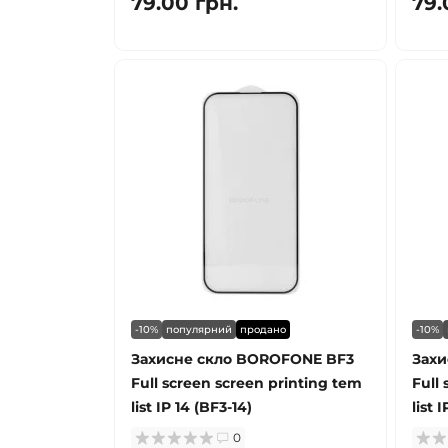
79.00 грн.
79.
-10%
популярний
продано
-10%
Захисне скло BOROFONE BF3
Захи
Full screen screen printing tem
Full
list IP 14 (BF3-14)
list 
0