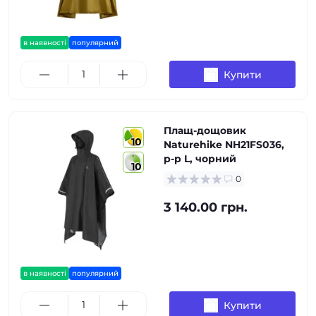
в наявності
популярний
Купити
Плащ-дощовик
10
Naturehike NH21FS036,
p-p L, чорний
10
0
3 140.00 грн.
в наявності
популярний
Купити