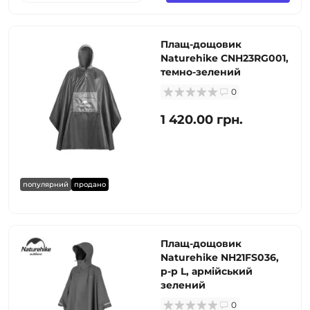
Плащ-дощовик
Naturehike CNH23RG001,
темно-зелений
0
1 420.00 грн.
популярний
продано
Плащ-дощовик
Naturehike NH21FS036,
p-p L, армійський
зелений
0