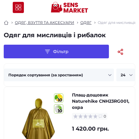
ОДЯГ, ВЗУТТЯ ТА АКСЕСУАРИ
ОДЯГ
Одяг для мисливців 
Одяг для мисливців і рибалок
Фільтр
Плащ-дощовик
10
Naturehike CNH23RG001,
охра
10
0
1 420.00 грн.