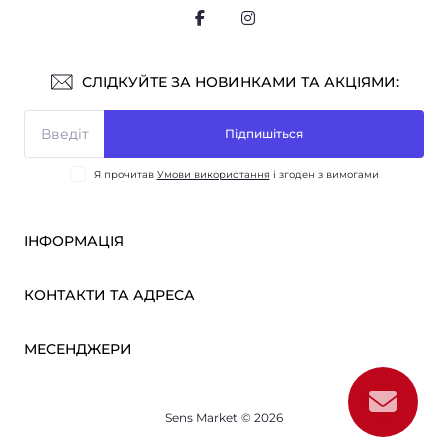
СЛІДКУЙТЕ ЗА НОВИНКАМИ ТА АКЦІЯМИ:
Підпишіться
Я прочитав
Умови використання
і згоден з вимогами
ІНФОРМАЦІЯ
Оплата і доставка
КОНТАКТИ ТА АДРЕСА
ОПТ
Партнерам
м. Київ, вул. Вікентія Хвойки, 21
МЕСЕНДЖЕРИ
Про нас
sensmarketlink@gmail.com
Умови використання
Telegram
Зворотній зв’язок
пн-пт: 10:00-18:00
Sens Market © 2026
Viber
сб-нд: вихідний
Повернення товару