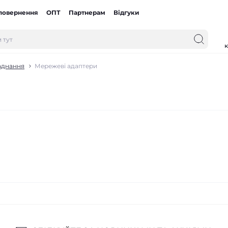
 повернення
ОПТ
Партнерам
Відгуки
к
аднання
Мережеві адаптери