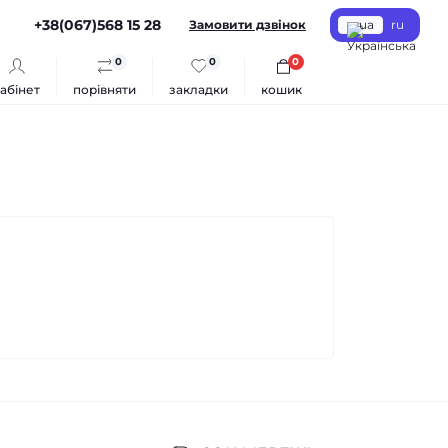
+38(067)568 15 28
Замовити дзвінок
ua
ru
0
0
0
абінет
порівняти
закладки
кошик