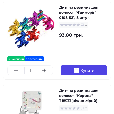
Дитяча резинка для
волосся "Єдиноріг"
0108-521, 8 штук
0
93.80 грн.
в наявності
популярний
Купити
Дитяча резинка для
волосся "Корона"
T18533(ніжно-сірий)
0