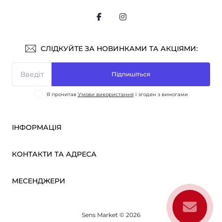
СЛІДКУЙТЕ ЗА НОВИНКАМИ ТА АКЦІЯМИ:
Підпишіться
Я прочитав
Умови використання
і згоден з вимогами
ІНФОРМАЦІЯ
Оплата і доставка
КОНТАКТИ ТА АДРЕСА
ОПТ
Партнерам
м. Київ, вул. Вікентія Хвойки, 21
МЕСЕНДЖЕРИ
Про нас
sensmarketlink@gmail.com
Умови використання
Telegram
Зворотній зв’язок
пн-пт: 10:00-18:00
Sens Market © 2026
Viber
сб-нд: вихідний
Повернення товару