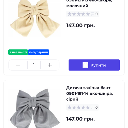
0901-191-13 еко-шкіра,
молочний
0
147.00 грн.
в наявності
популярний
Купити
Дитяча зачіпка-бант
0901-191-14 еко-шкіра,
сірий
0
147.00 грн.