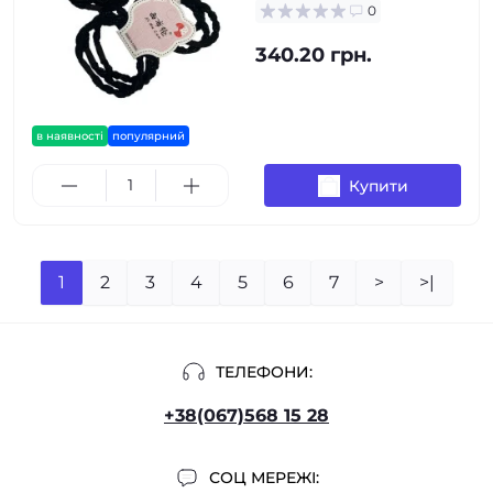
0
340.20 грн.
в наявності
популярний
Купити
1
2
3
4
5
6
7
>
>|
ТЕЛЕФОНИ:
+38(067)568 15 28
СОЦ МЕРЕЖІ: