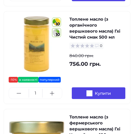
Топлене масло (з
10
органічного
вершкового масла) Гхі
10
Чистий смак 500 мл
0
840.00 грн.
756.00 грн.
-10%
в наявності
популярний
Купити
Топлене масло (з
фермерського
вершкового масла) Гхі