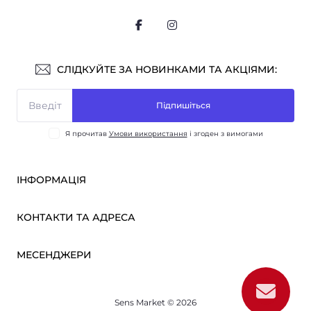
СЛІДКУЙТЕ ЗА НОВИНКАМИ ТА АКЦІЯМИ:
Підпишіться
Я прочитав
Умови використання
і згоден з вимогами
ІНФОРМАЦІЯ
Оплата і доставка
КОНТАКТИ ТА АДРЕСА
ОПТ
Партнерам
м. Київ, вул. Вікентія Хвойки, 21
МЕСЕНДЖЕРИ
Про нас
sensmarketlink@gmail.com
Умови використання
Telegram
Зворотній зв’язок
пн-пт: 10:00-18:00
Sens Market © 2026
Viber
сб-нд: вихідний
Повернення товару