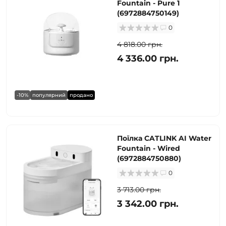
Fountain - Pure 1
(6972884750149)
0
4 818.00 грн.
4 336.00 грн.
-10%
популярний
продано
Поїлка CATLINK AI Water
Fountain - Wired
(6972884750880)
0
3 713.00 грн.
3 342.00 грн.