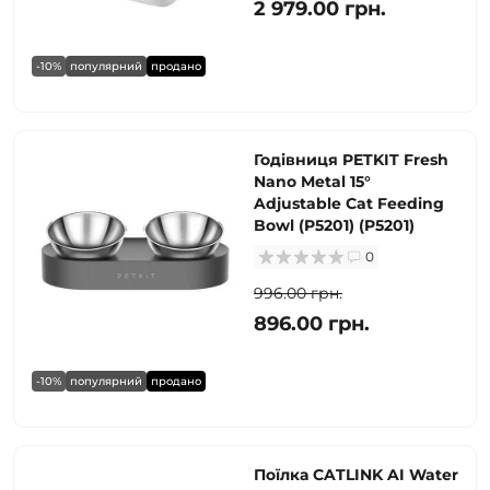
2 979.00 грн.
-10%
популярний
продано
Годівниця PETKIT Fresh
Nano Metal 15°
Adjustable Cat Feeding
Bowl (P5201) (P5201)
0
996.00 грн.
896.00 грн.
-10%
популярний
продано
Поїлка CATLINK AI Water