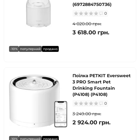
(6972884750736)
0
4 020.00 грн.
3 618.00 грн.
-10%
популярний
продано
Поїлка PETKIT Eversweet
3 PRO Smart Pet
Drinking Fountain
(P4108) (P4108)
0
3 249.00 грн.
2 924.00 грн.
-10%
популярний
продано