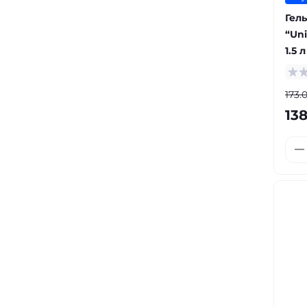
Гел
“Uni
1.5 л
173.
138