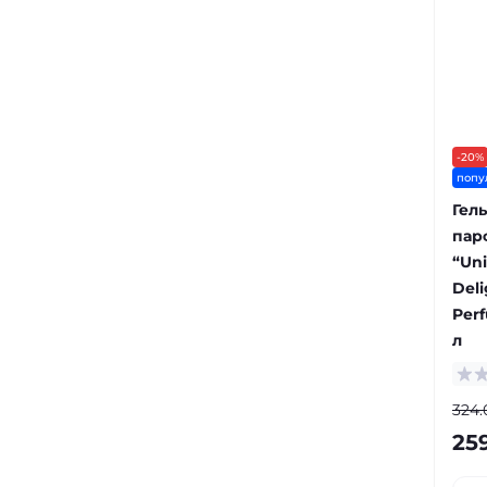
-20%
попу
Гел
пар
“Uni
Deli
Perf
л
324.
25