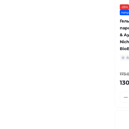
-25%
попу
Гел
пар
& A
Nic
BioB
173.
130