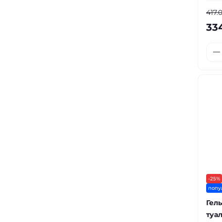
417.
33
-25%
попу
Гел
туа