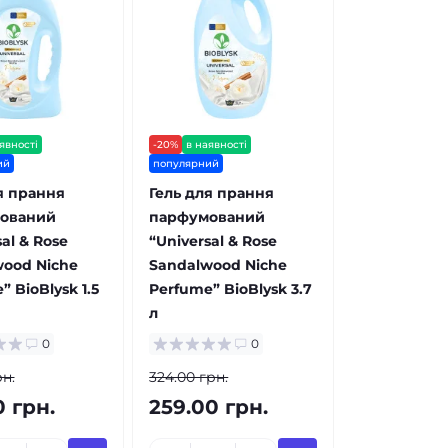
явності
-20%
в наявності
ий
популярний
я прання
Гель для прання
ований
парфумований
al & Rose
“Universal & Rose
ood Niche
Sandalwood Niche
” BioBlysk 1.5
Perfume” BioBlysk 3.7
л
0
0
рн.
324.00 грн.
0 грн.
259.00 грн.