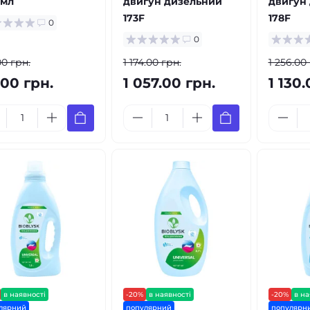
 мл
двигун дизельний
двигун
173F
178F
0
0
00 грн.
1 174.00 грн.
1 256.00
.00 грн.
1 057.00 грн.
1 130.
в наявності
-20%
в наявності
-20%
в на
лярний
популярний
популярн