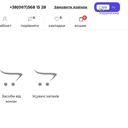
+38(067)568 15 28
Замовити дзвінок
ua
ru
0
0
0
абінет
порівняти
закладки
кошик
Засоби від
Усувачі запахів
комах