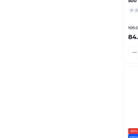
500
105.
84
-20%
попу