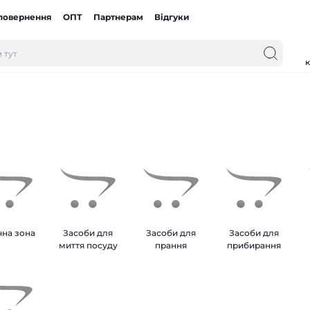
 повернення
ОПТ
Партнерам
Відгуки
к
на зона
Засоби для
Засоби для
Засоби для
миття посуду
прання
прибирання