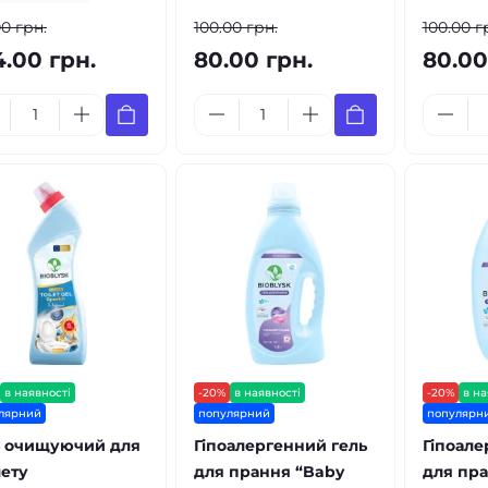
00 грн.
100.00 грн.
100.00 г
4.00 грн.
80.00 грн.
80.00
в наявності
-20%
в наявності
-20%
в на
лярний
популярний
популярн
ь очищуючий для
Гіпоалергенний гель
Гіпоале
лету
для прання “Baby
для пра