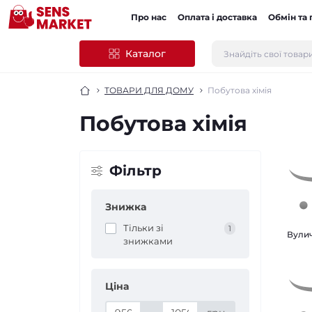
Про нас
Оплата і доставка
Обмін та
Каталог
ТОВАРИ ДЛЯ ДОМУ
Побутова хімія
Побутова хімія
Фільтр
Знижка
Тільки зі
1
Вулич
знижками
Ціна