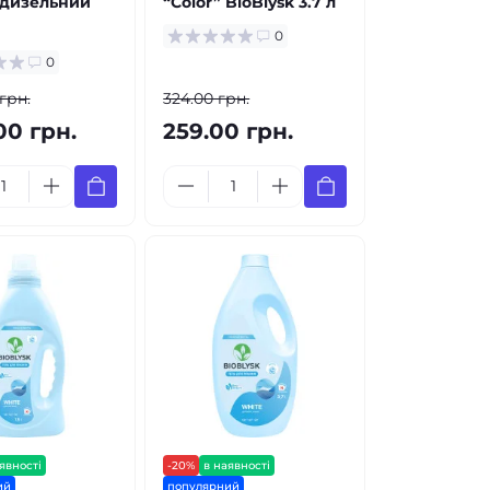
 дизельний
“Color” BioBlysk 3.7 л
0
0
 грн.
324.00 грн.
00 грн.
259.00 грн.
явності
-20%
в наявності
ий
популярний