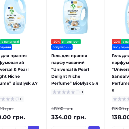
в наявності
-20%
в наявності
-20%
в на
лярний
популярний
популярн
ь для прання
Гель для прання
Гель дл
фумований
парфумований
парфум
versal & Pearl
“Universal & Pearl
“Univers
ght Niche
Delight Niche
Sandalw
ume” BioBlysk 3.7
Perfume” BioBlysk 5 л
Perfume
л
0
0
00 грн.
417.00 грн.
173.00 г
9.00 грн.
334.00 грн.
138.0