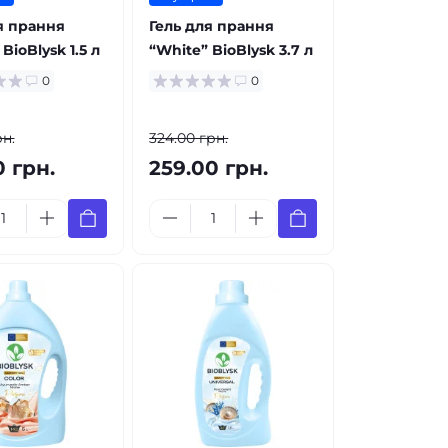
я прання
Гель для прання
BioBlysk 1.5 л
“White” BioBlysk 3.7 л
0
0
рн.
324.00 грн.
0 грн.
259.00 грн.