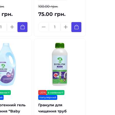
рн.
100.00 грн.
 грн.
75.00 грн.
явності
-20%
в наявності
ий
популярний
ргенний гель
Гранули для
ння “Baby
чищення труб