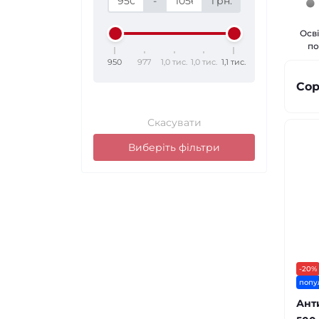
-
грн.
Осв
по
950
977
1,0 тис.
1,0 тис.
1,1 тис.
Сор
Скасувати
Виберіть фільтри
-20%
попу
Ант