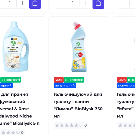
в наявності
-20%
в наявності
-20%
в на
лярний
популярний
популярн
ь для прання
Гель очищуючий для
Гель о
фумований
туалету і ванни
туалету
versal & Rose
“Лимон” BioBlysk 750
“Мʼята”
dalwood Niche
мл
мл
ume” BioBlysk 5 л
0
0