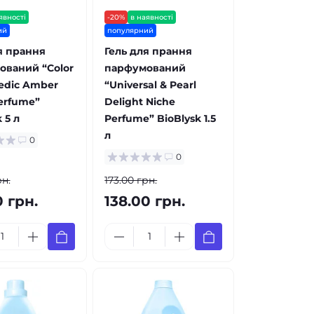
явності
-20%
в наявності
ий
популярний
я прання
Гель для прання
ований “Color
парфумований
edic Amber
“Universal & Pearl
erfume”
Delight Niche
 5 л
Perfume” BioBlysk 1.5
л
0
0
рн.
173.00 грн.
0 грн.
138.00 грн.