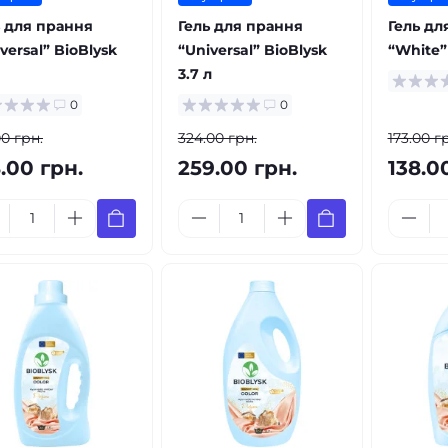
ь для прання
Гель для прання
Гель дл
versal” BioBlysk
“Universal” BioBlysk
“White” 
3.7 л
0
0
00 грн.
324.00 грн.
173.00 г
.00 грн.
259.00 грн.
138.0