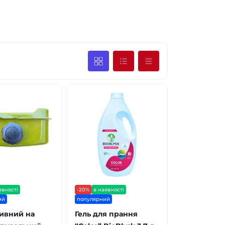
явності
-20%
в наявності
ий
популярний
ивний на
Гель для прання