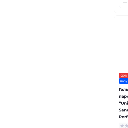
-20%
попу
Гел
пар
“Uni
San
Perf