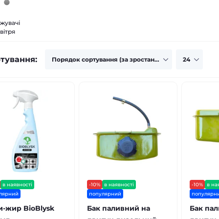
іжувачі
вітря
тування:
в наявності
-10%
в наявності
-10%
в на
лярний
популярний
популярн
и-жир BioBlysk
Бак паливний на
Бак пал