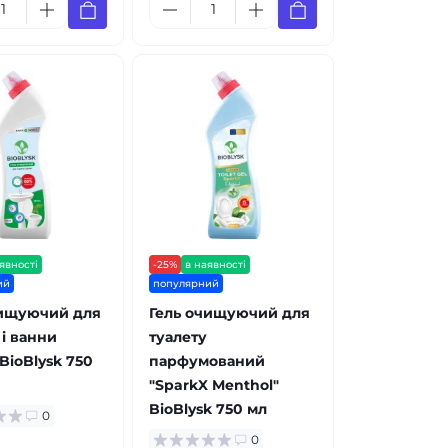
явності
-25%
в наявності
ий
популярний
чищуючий для
Гель очищуючий для
 і ванни
туалету
 BioBlysk 750
парфумований
"SparkX Menthol"
BioBlysk 750 мл
0
0