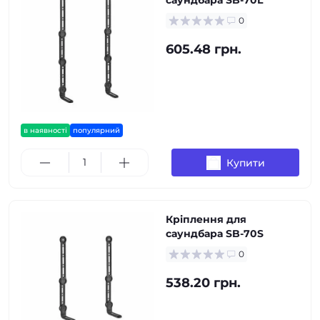
саундбара SB-70L
0
605.48 грн.
в наявності
популярний
Купити
Кріплення для
саундбара SB-70S
0
538.20 грн.