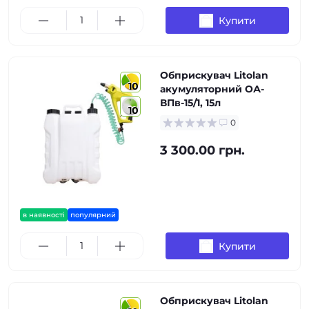
Купити
Обприскувач Litolan
10
акумуляторний ОА-
ВПв-15/1, 15л
10
0
3 300.00 грн.
в наявності
популярний
Купити
Обприскувач Litolan