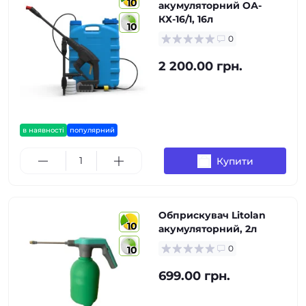
10
акумуляторний ОА-
КХ-16/1, 16л
10
0
2 200.00 грн.
в наявності
популярний
Купити
Обприскувач Litolan
10
акумуляторний, 2л
0
10
699.00 грн.