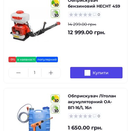
Обприскувач
10
бензиновий HECHT 459
0
10
14 299.00 грн.
12 999.00 грн.
-9%
в наявності
популярний
Купити
Обприскувач Літолан
10
акумуляторний ОА-
ВП-16/1, 16л
10
0
1 650.00 грн.