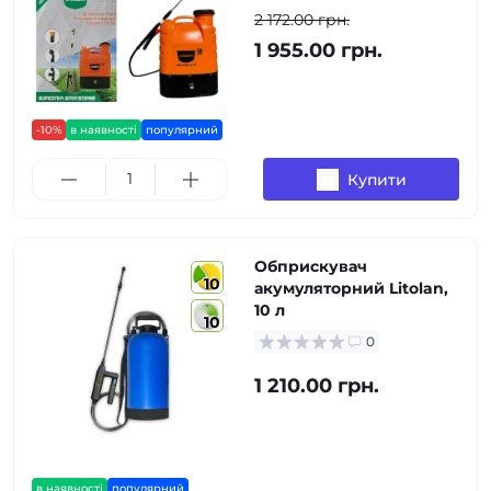
2 172.00 грн.
1 955.00 грн.
-10%
в наявності
популярний
Купити
Обприскувач
10
акумуляторний Litolan,
10 л
10
0
1 210.00 грн.
в наявності
популярний