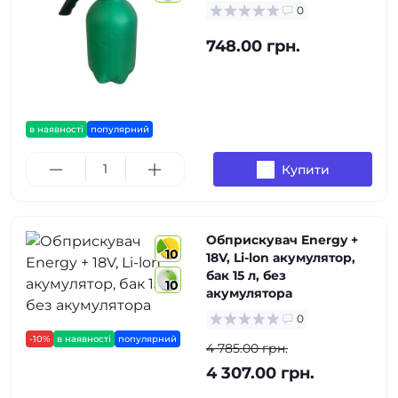
0
748.00 грн.
в наявності
популярний
Купити
Обприскувач Energy +
10
18V, Li-lon акумулятор,
бак 15 л, без
10
акумулятора
0
-10%
в наявності
популярний
4 785.00 грн.
4 307.00 грн.