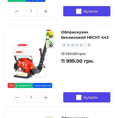
Купити
Обприскувач
10
бензиновий HECHT 443
0
10
13 199.00 грн.
11 999.00 грн.
-9%
в наявності
популярний
Купити