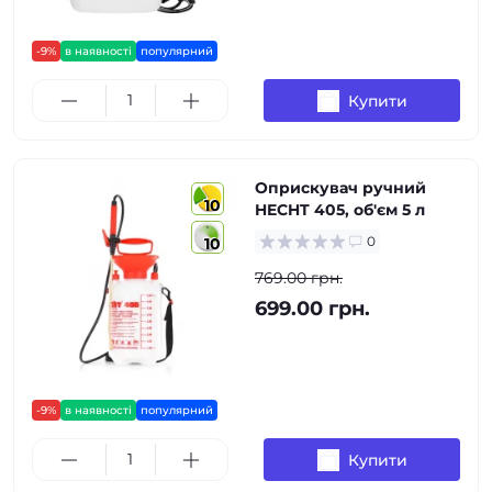
-9%
в наявності
популярний
Купити
Оприскувач ручний
10
HECHT 405, об'єм 5 л
0
10
769.00 грн.
699.00 грн.
-9%
в наявності
популярний
Купити