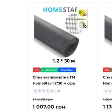
10
10
-10%
в наявності
популярний
-10%
Сітка антимоскітна ТМ
Сітк
HomeStar 1.2*30 м сіра
Home
0
1 119.00 грн.
1 304
1 007.00 грн.
1 1