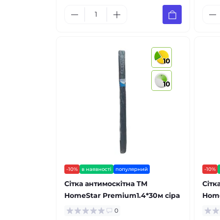
10
10
-10%
в наявності
популярний
-10%
Сітка антимоскітна ТМ
Сітк
HomeStar Premium1.4*30м сіра
Home
0