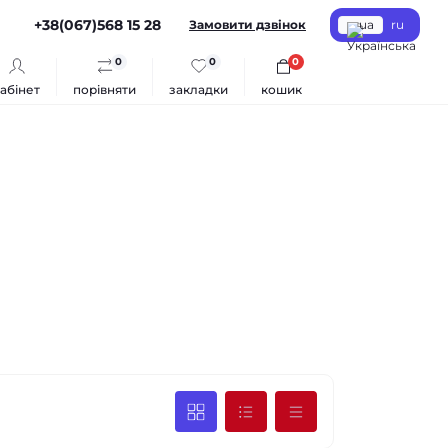
+38(067)568 15 28
Замовити дзвінок
ua
ru
0
0
0
абінет
порівняти
закладки
кошик