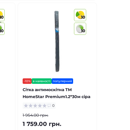
10
10
10
10
-10%
в наявності
популярний
Сітка антимоскітна ТМ
HomeStar Premium1.2*30м сіра
0
1 954.00 грн.
1 759.00 грн.