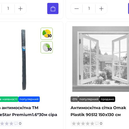
10
10
в наявності
популярний
-0%
популярний
продано
а антимоскітна ТМ
Антимоскітна сітка Omak
Star Premium1.6*30м сіра
Plastik 90512 150x130 см
0
0