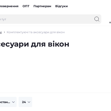
 повернення
ОПТ
Партнерам
Відгуки
к
ри
Комплектуючі та аксесуари для вікон
есуари для вікон