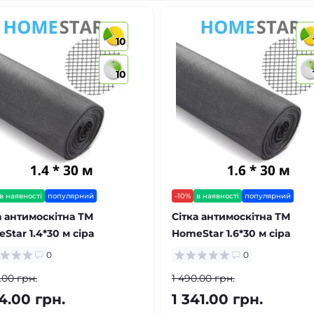
10
10
в наявності
популярний
-10%
в наявності
популярний
а антимоскітна ТМ
Сітка антимоскітна ТМ
Star 1.4*30 м сіра
HomeStar 1.6*30 м сіра
0
0
.00 грн.
1 490.00 грн.
74.00 грн.
1 341.00 грн.