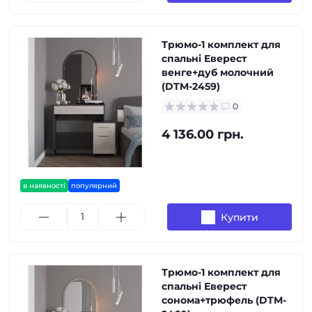
Трюмо-1 комплект для
спальні Еверест
венге+дуб молочний
(DTM-2459)
0
4 136.00 грн.
в наявності
популярний
Купити
Трюмо-1 комплект для
спальні Еверест
сонома+трюфель (DTM-