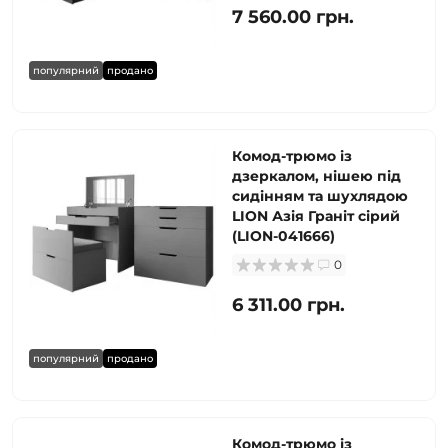
7 560.00 грн.
популярний
продано
Комод-трюмо із
дзеркалом, нішею під
сидінням та шухлядою
LION Азія Граніт сірий
(LION-041666)
0
6 311.00 грн.
популярний
продано
Комод-трюмо із