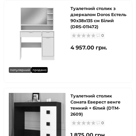
Туалетний столик з
дзеркалом Doros Естель
90х38х135 см Білий
(DRS-011472)
0
4 957.00 грн.
популярний
продано
Туалетний столик
Соната Еверест венге
темний + білий (DTM-
2609)
0
1 875.00 грн.