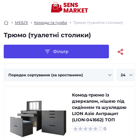
МЕБЛІ
Комоди та тумби
Tрюмо (туалетні столики)
Tрюмо (туалетні столики)
Фільтр
Комод-трюмо із
дзеркалом, нішею під
сидінням та шухлядою
LION Азія Антрацит
(LION-041662) ТОП
0