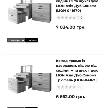
сидінням та шухлядою
LION Азія Дуб Сонома
(LION-041670)
0
7 034.00 грн.
популярний
продано
Комод-трюмо із
дзеркалом, нішею під
сидінням та шухлядою
LION Азія Дуб Сонома
Трюфель (LION-041671)
0
6 662.00 грн.