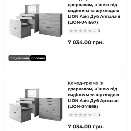
дзеркалом, нішею під
сидінням та шухлядою
LION Азія Дуб Аппалачі
(LION-041667)
0
7 034.00 грн.
популярний
продано
Комод-трюмо із
дзеркалом, нішею під
сидінням та шухлядою
LION Азія Дуб Артизан
(LION-041668)
0
7 034.00 грн.