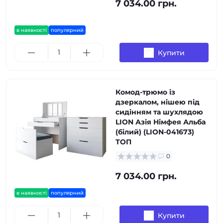
7 034.00 грн.
в наявності
популярний
Купити
Комод-трюмо із
дзеркалом, нішею під
сидінням та шухлядою
LION Азія Німфея Альба
(білий) (LION-041673)
ТОП
0
7 034.00 грн.
в наявності
популярний
Купити