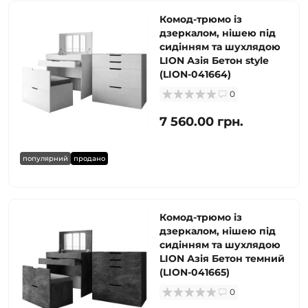
Комод-трюмо із
дзеркалом, нішею під
сидінням та шухлядою
LION Азія Бетон style
(LION-041664)
0
7 560.00 грн.
популярний
продано
Комод-трюмо із
дзеркалом, нішею під
сидінням та шухлядою
LION Азія Бетон темний
(LION-041665)
0