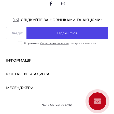
СЛІДКУЙТЕ ЗА НОВИНКАМИ ТА АКЦІЯМИ:
Підпишіться
Я прочитав
Умови використання
і згоден з вимогами
ІНФОРМАЦІЯ
Оплата і доставка
КОНТАКТИ ТА АДРЕСА
ОПТ
Партнерам
м. Київ, вул. Вікентія Хвойки, 21
МЕСЕНДЖЕРИ
Про нас
sensmarketlink@gmail.com
Умови використання
Telegram
Зворотній зв’язок
пн-пт: 10:00-18:00
Sens Market © 2026
Viber
сб-нд: вихідний
Повернення товару
Карта сайту