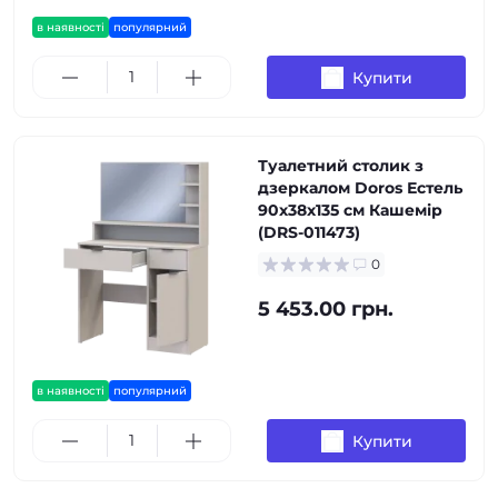
в наявності
популярний
Купити
Туалетний столик з
дзеркалом Doros Естель
90х38х135 см Кашемір
(DRS-011473)
0
5 453.00 грн.
в наявності
популярний
Купити