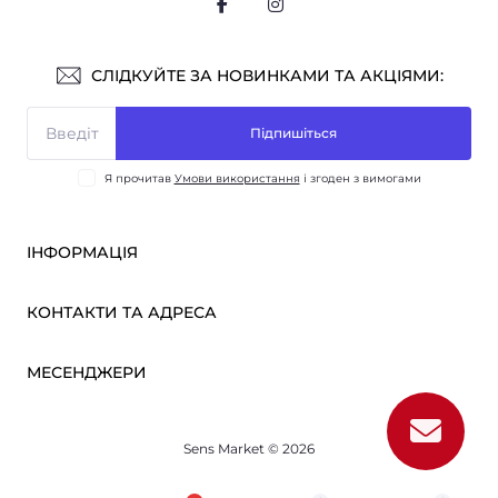
СЛІДКУЙТЕ ЗА НОВИНКАМИ ТА АКЦІЯМИ:
Підпишіться
Я прочитав
Умови використання
і згоден з вимогами
ІНФОРМАЦІЯ
Оплата і доставка
КОНТАКТИ ТА АДРЕСА
ОПТ
Партнерам
м. Київ, вул. Вікентія Хвойки, 21
МЕСЕНДЖЕРИ
Про нас
sensmarketlink@gmail.com
Умови використання
Telegram
Зворотній зв’язок
пн-пт: 10:00-18:00
Sens Market © 2026
Viber
сб-нд: вихідний
Повернення товару
Карта сайту