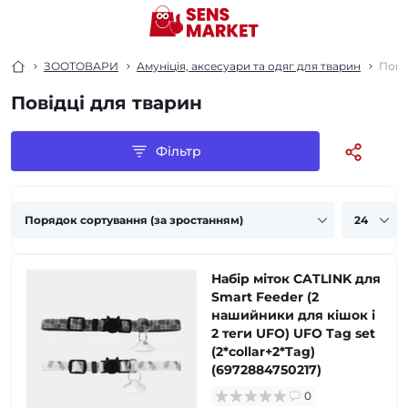
ЗООТОВАРИ
Амуніція, аксесуари та одяг для тварин
Пові
Повідці для тварин
Фільтр
Набір міток CATLINK для
Smart Feeder (2
нашийники для кішок і
2 теги UFO) UFO Tag set
(2*collar+2*Tag)
(6972884750217)
0