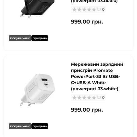
(powerport-33.black)
0
999.00 грн.
популярний
продано
Мережевий зарядний
пристрій Promate
PowerPort-33 Вт USB-
C+USB-A White
(powerport-33.white)
0
999.00 грн.
популярний
продано