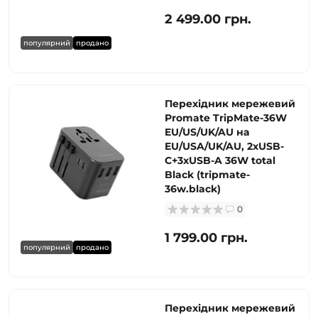
2 499.00 грн.
популярний
продано
Перехідник мережевий
Promate TripMate-36W
EU/US/UK/AU на
EU/USA/UK/AU, 2хUSB-
С+3хUSB-A 36W total
Black (tripmate-
36w.black)
0
1 799.00 грн.
популярний
продано
Перехідник мережевий