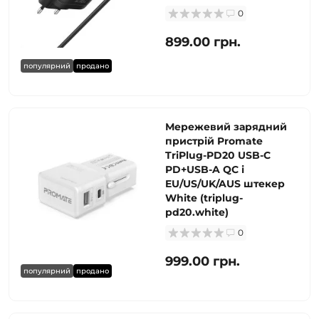
0
899.00 грн.
популярний
продано
Мережевий зарядний
пристрій Promate
TriPlug-PD20 USB-C
PD+USB-A QC і
EU/US/UK/AUS штекер
White (triplug-
pd20.white)
0
999.00 грн.
популярний
продано