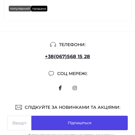
популярний
продано
ТЕЛЕФОНИ:
+38(067)568 15 28
СОЦ МЕРЕЖІ:
СЛІДКУЙТЕ ЗА НОВИНКАМИ ТА АКЦІЯМИ:
Підпишіться