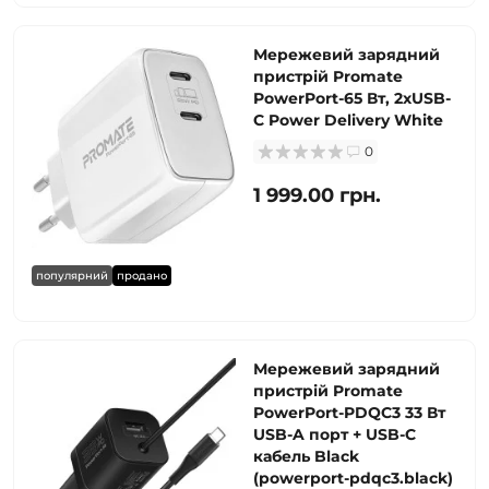
Мережевий зарядний
пристрій Promate
PowerPort-65 Вт, 2хUSB-
C Power Delivery White
0
1 999.00 грн.
популярний
продано
Мережевий зарядний
пристрій Promate
PowerPort-PDQC3 33 Вт
USB-A порт + USB-C
кабель Black
(powerport-pdqc3.black)