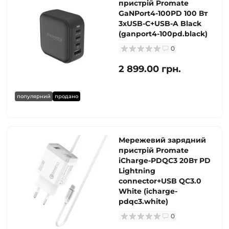
пристрій Promate
GaNPort4-100PD 100 Вт
3хUSB-C+USB-A Black
(ganport4-100pd.black)
0
2 899.00 грн.
популярний
продано
Мережевий зарядний
пристрій Promate
iCharge-PDQC3 20Вт PD
Lightning
connector+USB QC3.0
White (icharge-
pdqc3.white)
0