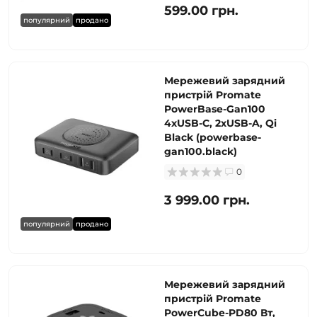
599.00 грн.
популярний
продано
Мережевий зарядний
пристрій Promate
PowerBase-Gan100
4хUSB-C, 2хUSB-A, Qi
Black (powerbase-
gan100.black)
0
3 999.00 грн.
популярний
продано
Мережевий зарядний
пристрій Promate
PowerCube-PD80 Вт,