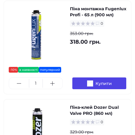
Піна монтажна Fugenlux
Profi - 65 л (900 мл)
0
353.00 грн.
318.00 грн.
-10%
в наявності
популярний
Купити
Піна-клей Dozer Dual
Valve PRO (860 мл)
0
329.00 грн.