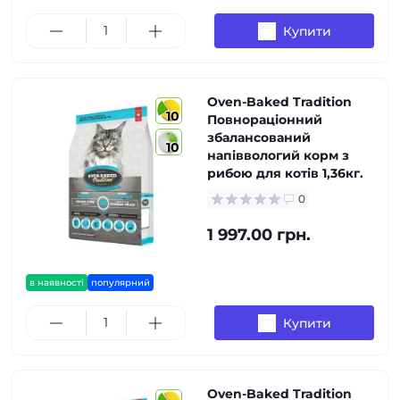
Купити
Oven-Baked Tradition
10
Повнораціонний
збалансований
10
напіввологий корм з
рибою для котів 1,36кг.
0
1 997.00 грн.
в наявності
популярний
Купити
Oven-Baked Tradition