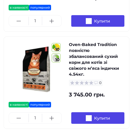
в наявності
популярний
Купити
Oven-Baked Tradition
10
повністю
збалансований сухий
10
корм для котів зі
свіжого м’яса індички
4.54кг.
0
3 745.00 грн.
в наявності
популярний
Купити