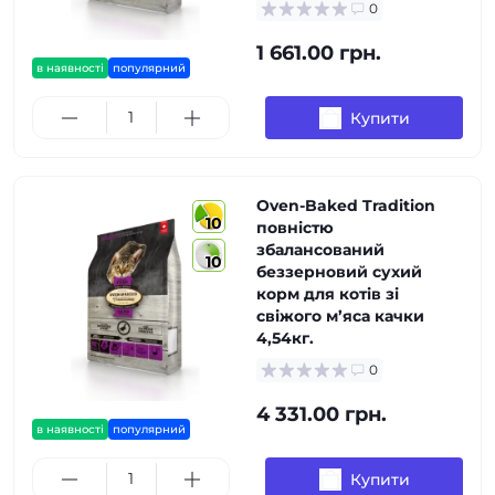
0
1 661.00 грн.
в наявності
популярний
Купити
Oven-Baked Tradition
10
повністю
збалансований
10
беззерновий сухий
корм для котів зі
свіжого м’яса качки
4,54кг.
0
4 331.00 грн.
в наявності
популярний
Купити