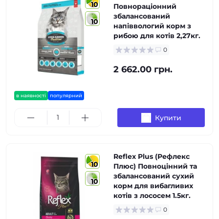
10
Повнораціонний
збалансований
10
напіввологий корм з
рибою для котів 2,27кг.
0
2 662.00 грн.
в наявності
популярний
Купити
Reflex Plus (Рефлекс
10
Плюс) Повноцінний та
збалансований сухий
10
корм для вибагливих
котів з лососем 1.5кг.
0