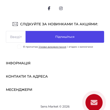
СЛІДКУЙТЕ ЗА НОВИНКАМИ ТА АКЦІЯМИ:
Підпишіться
Я прочитав
Умови використання
і згоден з вимогами
ІНФОРМАЦІЯ
Оплата і доставка
КОНТАКТИ ТА АДРЕСА
ОПТ
Партнерам
м. Київ, вул. Вікентія Хвойки, 21
МЕСЕНДЖЕРИ
Про нас
sensmarketlink@gmail.com
Умови використання
Telegram
Зворотній зв’язок
пн-пт: 10:00-18:00
Sens Market © 2026
Viber
сб-нд: вихідний
Повернення товару