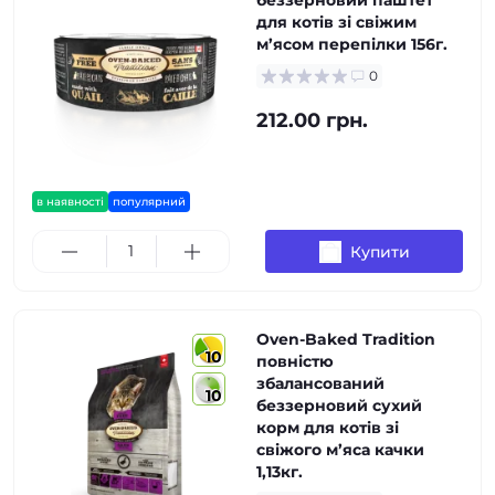
беззерновий паштет
для котів зі свіжим
м’ясом перепілки 156г.
0
212.00 грн.
в наявності
популярний
Купити
Oven-Baked Tradition
10
повністю
збалансований
10
беззерновий сухий
корм для котів зі
свіжого м’яса качки
1,13кг.