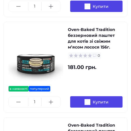
Купити
Oven-Baked Tradition
беззерновий паштет
для котів зі свіжим
м’ясом лосося 156г.
0
181.00 грн.
в наявності
популярний
Купити
Oven-Baked Tradition