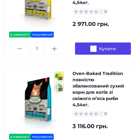
4,54кг.
0
2 971.00 грн.
в наявності
популярний
Купити
Oven-Baked Tradition
10
повністю
збалансований сухий
10
корм для котів зі
свіжого м’яса риби
4,54кг.
0
3 116.00 грн.
в наявності
популярний