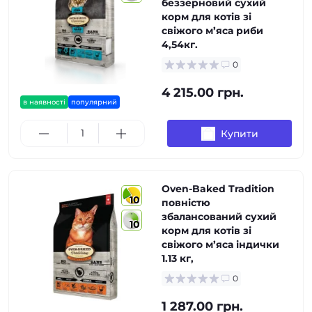
беззерновий сухий
корм для котів зі
свіжого м’яса риби
4,54кг.
0
4 215.00 грн.
в наявності
популярний
Купити
Oven-Baked Tradition
10
повністю
збалансований сухий
10
корм для котів зі
свіжого м’яса індички
1.13 кг,
0
1 287.00 грн.