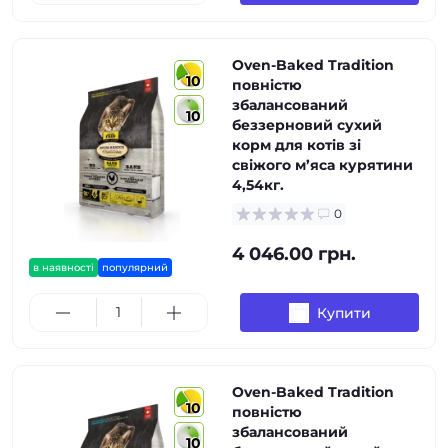
Oven-Baked Tradition
10
повністю
збалансований
10
беззерновий сухий
корм для котів зі
свіжого м’яса курятини
4,54кг.
0
4 046.00 грн.
в наявності
популярний
Купити
Oven-Baked Tradition
10
повністю
збалансований
10