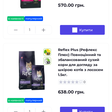
570.00 грн.
в наявності
популярний
Купити
Reflex Plus (Рефлекс
10
Плюс) Повноцінний та
збалансований сухий
10
корм для догляду за
шкірою котів з лососем
1.5кг.
0
638.00 грн.
в наявності
популярний
Купити