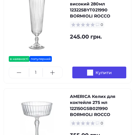
високий 280мл
123225BYT021990
BORMIOLI ROCCO
0
245.00 грн.
в наявності
популярний
Купити
AMERICA Келих для
коктейля 275 мл
122150GSB021990
BORMIOLI ROCCO
0