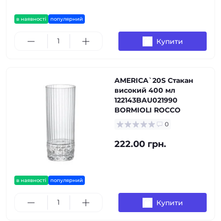
в наявності
популярний
Купити
AMERICA`20S Стакан
високий 400 мл
122143BAU021990
BORMIOLI ROCCO
0
222.00 грн.
в наявності
популярний
Купити