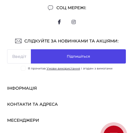
СОЦ МЕРЕЖІ:
СЛІДКУЙТЕ ЗА НОВИНКАМИ ТА АКЦІЯМИ:
Підпишіться
Я прочитав
Умови використання
і згоден з вимогами
ІНФОРМАЦІЯ
Оплата і доставка
КОНТАКТИ ТА АДРЕСА
ОПТ
Партнерам
м. Київ, вул. Вікентія Хвойки, 21
МЕСЕНДЖЕРИ
Про нас
sensmarketlink@gmail.com
Умови використання
Telegram