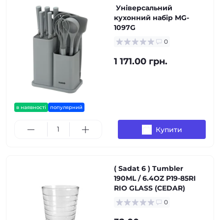
Універсальний
кухонний набір MG-
1097G
0
1 171.00 грн.
в наявності
популярний
Купити
( Sadat 6 ) Tumbler
190ML / 6.4OZ P19-85RI
RIO GLASS (CEDAR)
0