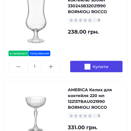
коктейлю 500мл
330245B32021990
BORMIOLI ROCCO
0
238.00 грн.
в наявності
популярний
Купити
AMERICA Келих для
коктейля 220 мл
122137BAU021990
BORMIOLI ROCCO
0
331.00 грн.