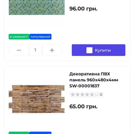
96.00 грн.
в наявності
популярний
Купити
Декоративна ПВХ
панель 960х480х4мм
SW-00001837
0
65.00 грн.