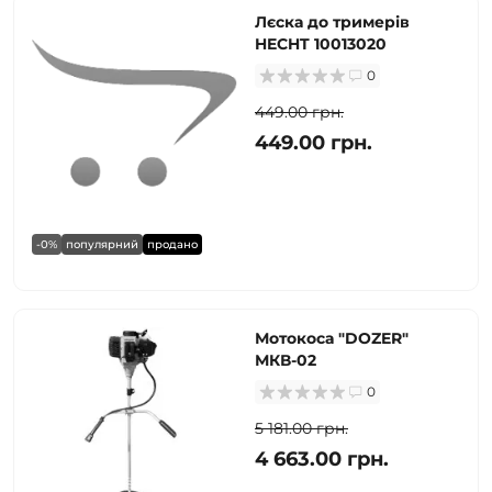
Лєска до тримерів
HECHT 10013020
0
449.00 грн.
449.00 грн.
-0%
популярний
продано
Мотокоса "DOZER"
МКВ-02
0
5 181.00 грн.
4 663.00 грн.