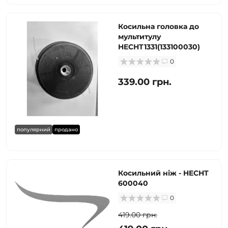
Косильна головка до
мультитулу
HECHT1331(133100030)
0
339.00 грн.
популярний
продано
Косильний ніж - HECHT
600040
0
419.00 грн.