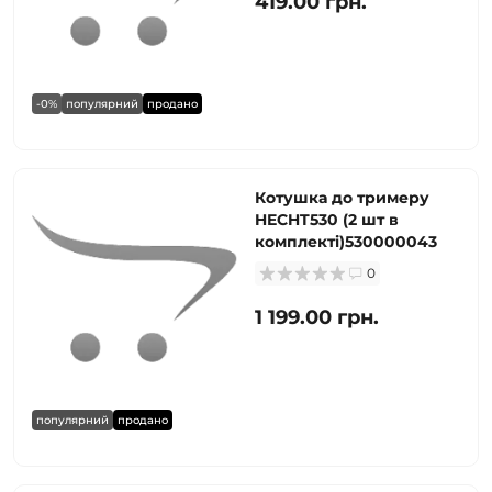
419.00 грн.
-0%
популярний
продано
Котушка до тримеру
HECHT530 (2 шт в
комплекті)530000043
0
1 199.00 грн.
популярний
продано