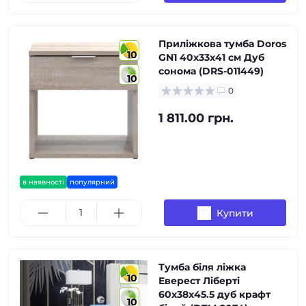
Приліжкова тумба Doros
10
GN1 40х33х41 см Дуб
сонома (DRS-011449)
10
0
1 811.00 грн.
в наявності
популярний
Купити
Тумба біля ліжка
10
Еверест Ліберті
60х38х45.5 дуб крафт
10