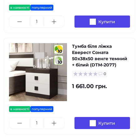
в наявності
популярний
Купити
Тумба біля ліжка
10
Еверест Соната
50х38х50 венге темний
10
+ білий (DTM-2077)
0
1 661.00 грн.
в наявності
популярний
Купити