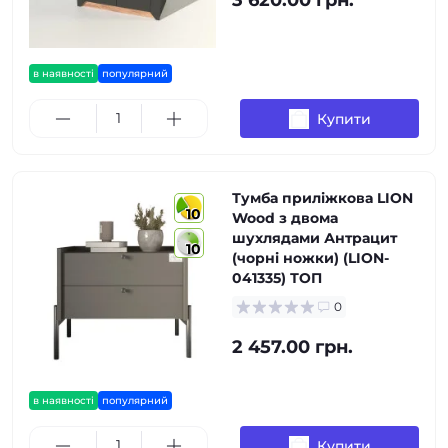
3 620.00 грн.
в наявності
популярний
Купити
Тумба приліжкова LION
10
Wood з двома
шухлядами Антрацит
10
(чорні ножки) (LION-
041335) ТОП
0
2 457.00 грн.
в наявності
популярний
Купити