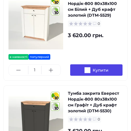
10
Нордік-800 80х38х100
см Білий + Дуб крафт
10
золотий (DTM-5529)
0
3 620.00 грн.
в наявності
популярний
Купити
Тумба закрита Еверест
10
Нордік-800 80х38х100
см Графіт + Дуб крафт
10
золотий (DTM-5530)
0