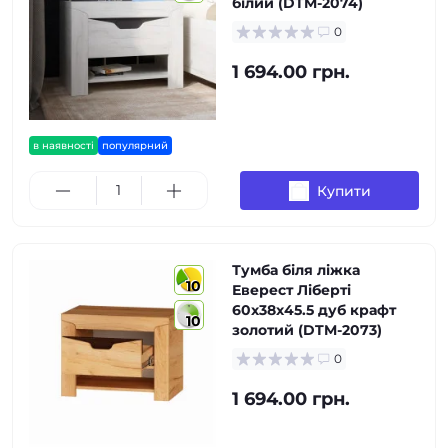
білий (DTM-2074)
0
1 694.00 грн.
в наявності
популярний
Купити
Тумба біля ліжка
10
Еверест Ліберті
60х38х45.5 дуб крафт
10
золотий (DTM-2073)
0
1 694.00 грн.