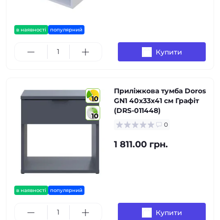
в наявності
популярний
Купити
Приліжкова тумба Doros
10
GN1 40х33х41 см Графіт
(DRS-011448)
10
0
1 811.00 грн.
в наявності
популярний
Купити