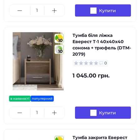
Купити
Тумба біля ліжка
10
Еверест Т-1 40х40х40
сонома + трюфель (DTM-
10
2079)
0
1 045.00 грн.
в наявності
популярний
Купити
Тумба закрита Еверест