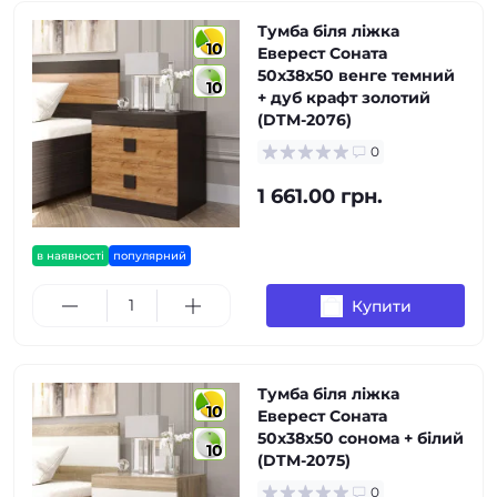
Тумба біля ліжка
10
Еверест Соната
50х38х50 венге темний
10
+ дуб крафт золотий
(DTM-2076)
0
1 661.00 грн.
в наявності
популярний
Купити
Тумба біля ліжка
10
Еверест Соната
50х38х50 сонома + білий
10
(DTM-2075)
0