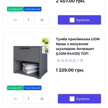
2 457.00 грн.
в наявності
популярний
Купити
Тумба приліжкова LION
10
Краш з висувною
шухлядою Антрацит
10
(LION-044121) ТОП
0
1 229.00 грн.
в наявності
популярний
Купити