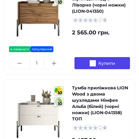
10
Ліворно (чорні ножки)
(LION-041350)
0
2 565.00 грн.
в наявності
популярний
Купити
Тумба приліжкова LION
10
Wood з двома
шухлядами Німфея
10
Альба (білий) (чорні
ножки) (LION-041358)
ТОП
0