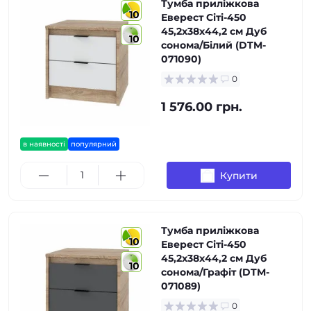
Тумба приліжкова
10
Еверест Сіті-450
45,2х38х44,2 см Дуб
10
сонома/Білий (DTM-
071090)
0
1 576.00 грн.
в наявності
популярний
Купити
Тумба приліжкова
10
Еверест Сіті-450
45,2х38х44,2 см Дуб
10
сонома/Графіт (DTM-
071089)
0