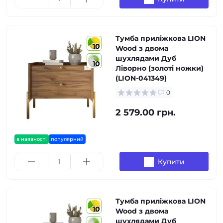
Тумба приліжкова LION
10
Wood з двома
шухлядами Дуб
10
Ліворно (золоті ножки)
(LION-041349)
0
2 579.00 грн.
в наявності
популярний
Купити
Тумба приліжкова LION
10
Wood з двома
шухлядами Дуб