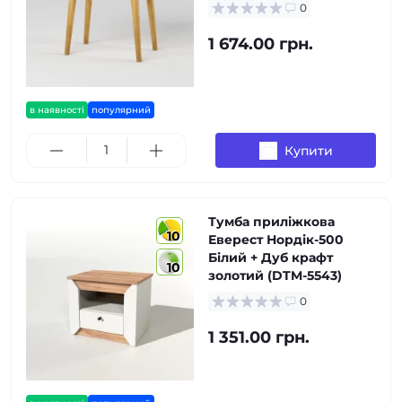
0
1 674.00 грн.
в наявності
популярний
Купити
Тумба приліжкова
10
Еверест Нордік-500
Білий + Дуб крафт
10
золотий (DTM-5543)
0
1 351.00 грн.