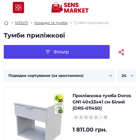
МЕБЛІ
Комоди та тумби
Tумби приліжкові
Tумби приліжкові
Фільтр
Приліжкова тумба Doros
10
GN1 40х33х41 см Білий
(DRS-011450)
10
0
1 811.00 грн.