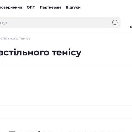
 повернення
ОПТ
Партнерам
Відгуки
к
астільного тенісу
астільного тенісу