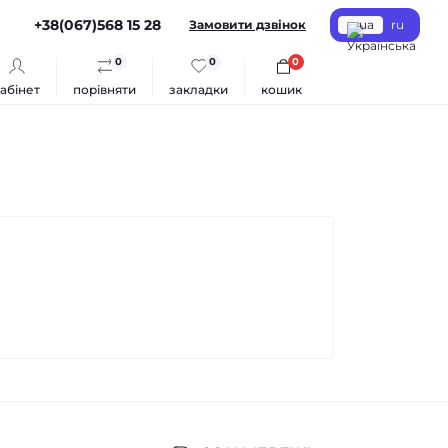
+38(067)568 15 28
Замовити дзвінок
ua
ru
0
0
0
абінет
порівняти
закладки
кошик