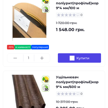
10
поліурит(профільЕ)кор
9*4 мм/100 м
10
0
1 720.00 грн.
1 548.00 грн.
-10%
в наявності
популярний
Купити
Ущільнювач
10
поліурит(профільЕ)кор
9*4 мм/600 м
10
0
10 317.00 грн.