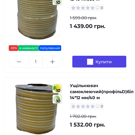
10
0
1 599.00 грн.
1 439.00 грн.
-10%
в наявності
популярний
Купити
Ущільнювач
10
самоклеючий(профільD)біл
14*12 мм/40 м
10
0
1 702.00 грн.
1 532.00 грн.