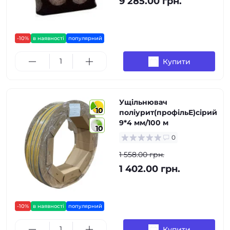
9 285.00 грн.
-10%
в наявності
популярний
Купити
Ущільнювач
10
поліурит(профільЕ)сірий
9*4 мм/100 м
10
0
1 558.00 грн.
1 402.00 грн.
-10%
в наявності
популярний
Купити