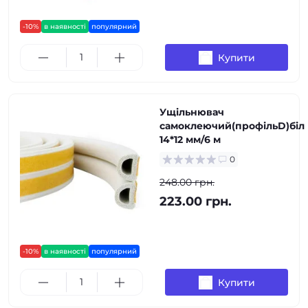
-10%
в наявності
популярний
Купити
Ущільнювач
самоклеючий(профільD)біл
14*12 мм/6 м
0
248.00 грн.
223.00 грн.
-10%
в наявності
популярний
Купити