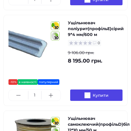
Ущільнювач
10
поліурит(профільЕ)сірий
9*4 мм/600 м
10
0
9 106.00 грн.
8 195.00 грн.
-10%
в наявності
популярний
Купити
Ущільнювач
10
самоклеючий(профільD)біл
12*10 мм/50 м