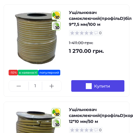
Ущільнювач
10
самоклеючий(профільD)біл
9*7,5 мм/100 м
10
0
1 411.00 грн.
1 270.00 грн.
-10%
в наявності
популярний
Купити
Ущільнювач
10
самоклеючий(профільD)ко
12*10 мм/50 м
10
0