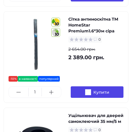
Сітка антимоскітна ТМ
10
HomeStar
Premium1.6*30м сіра
10
0
2 654.00 грн.
2 389.00 грн.
-10%
в наявності
популярний
Купити
Ущільнювач для дверей
самоклеючий 35 мм/5 м
0