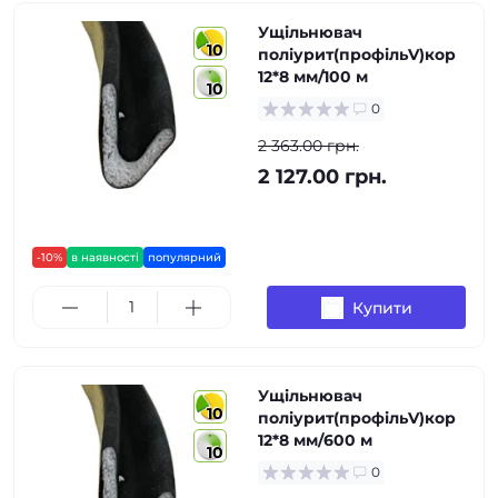
Ущільнювач
10
поліурит(профільV)кор
12*8 мм/100 м
10
0
2 363.00 грн.
2 127.00 грн.
-10%
в наявності
популярний
Купити
Ущільнювач
10
поліурит(профільV)кор
12*8 мм/600 м
10
0