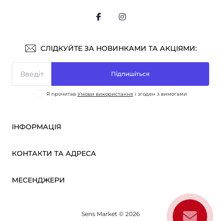
СЛІДКУЙТЕ ЗА НОВИНКАМИ ТА АКЦІЯМИ:
Підпишіться
Я прочитав
Умови використання
і згоден з вимогами
ІНФОРМАЦІЯ
Оплата і доставка
КОНТАКТИ ТА АДРЕСА
ОПТ
Партнерам
м. Київ, вул. Вікентія Хвойки, 21
МЕСЕНДЖЕРИ
Про нас
sensmarketlink@gmail.com
Умови використання
Telegram
Зворотній зв’язок
пн-пт: 10:00-18:00
Sens Market © 2026
Viber
сб-нд: вихідний
Повернення товару