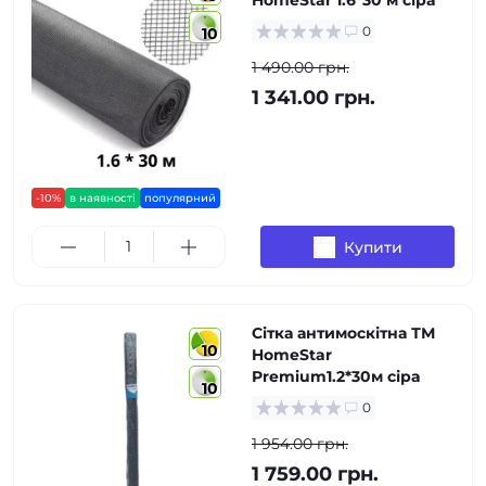
HomeStar 1.6*30 м сіра
0
10
1 490.00 грн.
1 341.00 грн.
-10%
в наявності
популярний
Купити
Сітка антимоскітна ТМ
10
HomeStar
Premium1.2*30м сіра
10
0
1 954.00 грн.
1 759.00 грн.