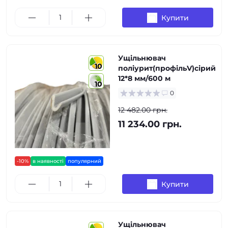
Купити
Ущільнювач
10
поліурит(профільV)сірий
12*8 мм/600 м
10
0
12 482.00 грн.
11 234.00 грн.
-10%
в наявності
популярний
Купити
Ущільнювач