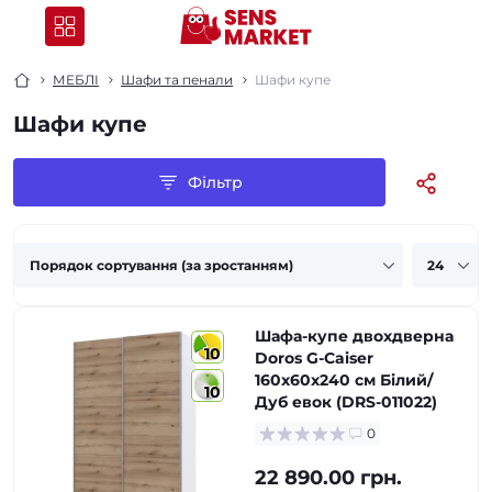
МЕБЛІ
Шафи та пенали
Шафи купе
Шафи купе
Фільтр
Шафа-купе двохдверна
10
Doros G-Caiser
160х60х240 см Білий/
10
Дуб евок (DRS-011022)
0
22 890.00 грн.