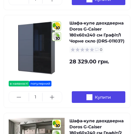
Шафа-купе двохдверна
10
Doros G-Caiser
180х60х240 см Графіт/1
10
Чорне скло (DRS-011037)
0
28 329.00 грн.
в наявності
популярний
Купити
Шафа-купе двохдверна
10
Doros G-Caiser
180х60х240 см Графіт/2