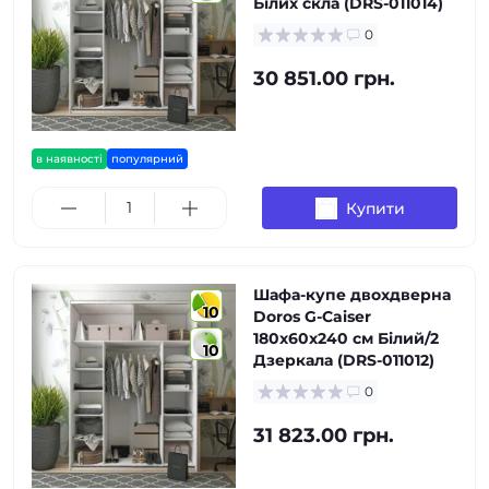
Білих скла (DRS-011014)
0
30 851.00 грн.
в наявності
популярний
Купити
Шафа-купе двохдверна
10
Doros G-Caiser
180х60х240 см Білий/2
10
Дзеркала (DRS-011012)
0
31 823.00 грн.