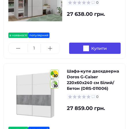
0
27 638.00 грн.
в наявності
популярний
Купити
Шафа-купе двохдверна
10
Doros G-Caiser
220х60х240 см Білий/
10
Бетон (DRS-011006)
0
27 859.00 грн.