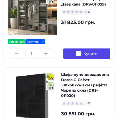
10
Дзеркала (DRS-011029)
0
31 823.00 грн.
в наявності
популярний
Купити
Шафа-купе двохдверна
10
Doros G-Caiser
180х60х240 см Графіт/2
10
Чорних скла (DRS-
011030)
0
30 851.00 грн.