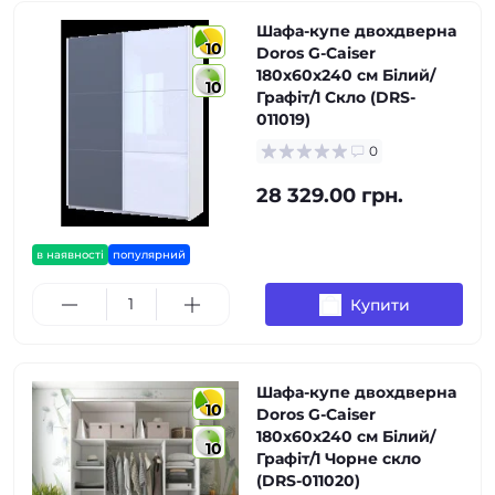
Шафа-купе двохдверна
10
Doros G-Caiser
180х60х240 см Білий/
10
Графіт/1 Скло (DRS-
011019)
0
28 329.00 грн.
в наявності
популярний
Купити
Шафа-купе двохдверна
10
Doros G-Caiser
180х60х240 см Білий/
10
Графіт/1 Чорне скло
(DRS-011020)