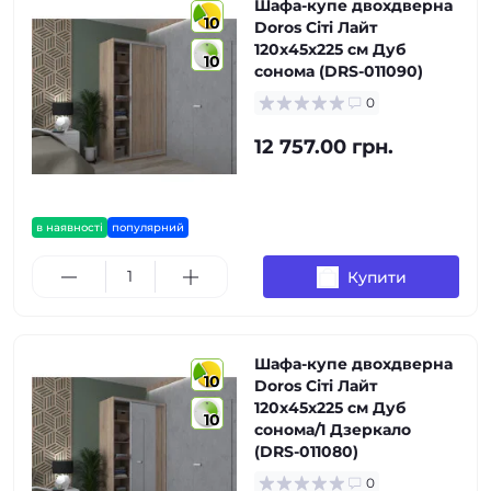
Шафа-купе двохдверна
10
Doros Сіті Лайт
120х45х225 см Дуб
10
сонома (DRS-011090)
0
12 757.00 грн.
в наявності
популярний
Купити
Шафа-купе двохдверна
10
Doros Сіті Лайт
120х45х225 см Дуб
10
сонома/1 Дзеркало
(DRS-011080)
0