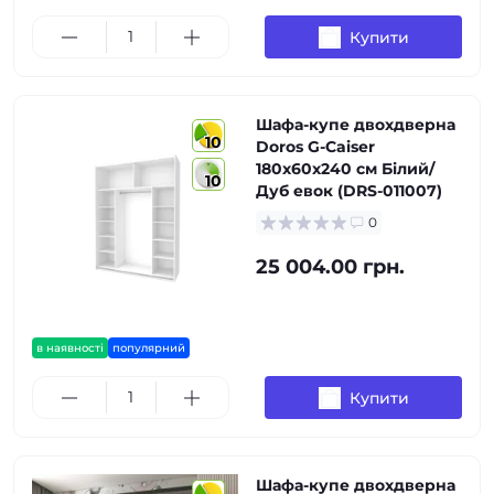
Купити
Шафа-купе двохдверна
10
Doros G-Caiser
180х60х240 см Білий/
10
Дуб евок (DRS-011007)
0
25 004.00 грн.
в наявності
популярний
Купити
Шафа-купе двохдверна