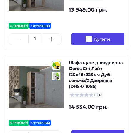
13 949.00 грн.
в наявності
популярний
Купити
Шафа-купе двохдверна
10
Doros Сіті Лайт
120х45х225 см Дуб
10
сонома/2 Дзеркала
(DRS-011085)
0
14 534.00 грн.
в наявності
популярний