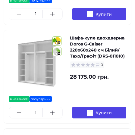
в наявності
популярний
Купити
Шафа-купе двохдверна
10
Doros G-Caiser
220х60х240 см Білий/
10
Тахо/Графіт (DRS-011010)
0
28 175.00 грн.
в наявності
популярний
Купити