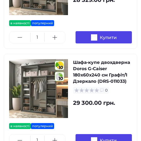
28 329.00 грн.
в наявності
популярний
Купити
Шафа-купе двохдверна
10
Doros G-Caiser
180х60х240 см Графіт/1
10
Дзеркало (DRS-011033)
0
29 300.00 грн.
в наявності
популярний
Купити