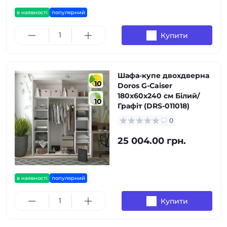
в наявності
популярний
Купити
Шафа-купе двохдверна
10
Doros G-Caiser
180х60х240 см Білий/
10
Графіт (DRS-011018)
0
25 004.00 грн.
в наявності
популярний
Купити