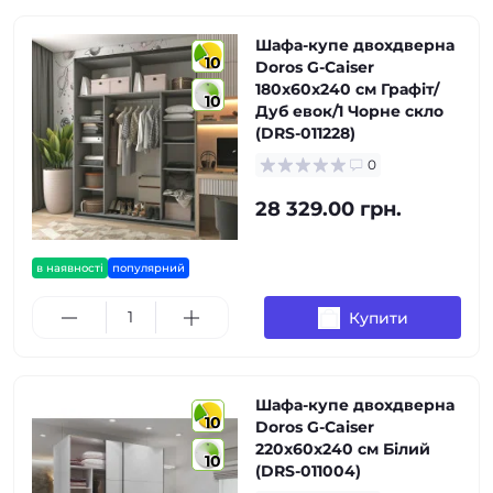
Шафа-купе двохдверна
10
Doros G-Caiser
180х60х240 см Графіт/
10
Дуб евок/1 Чорне скло
(DRS-011228)
0
28 329.00 грн.
в наявності
популярний
Купити
Шафа-купе двохдверна
10
Doros G-Caiser
220х60х240 см Білий
10
(DRS-011004)