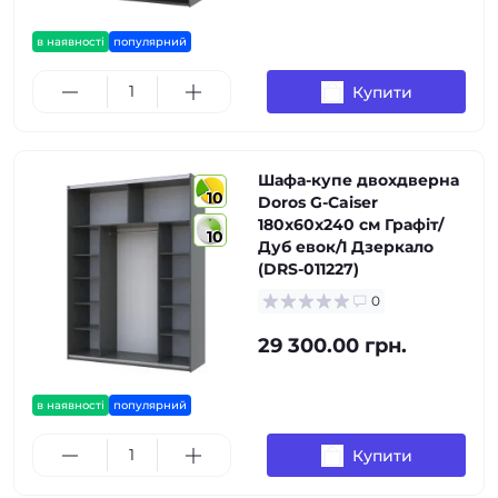
в наявності
популярний
Купити
Шафа-купе двохдверна
10
Doros G-Caiser
180х60х240 см Графіт/
10
Дуб евок/1 Дзеркало
(DRS-011227)
0
29 300.00 грн.
в наявності
популярний
Купити