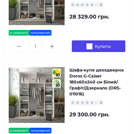
0
28 329.00 грн.
в наявності
популярний
Купити
Шафа-купе двохдверна
10
Doros G-Caiser
180х60х240 см Білий/
10
Графіт/Дзеркало (DRS-
011016)
0
29 300.00 грн.
в наявності
популярний