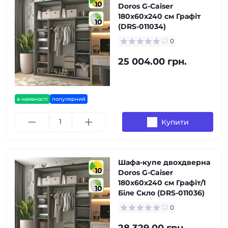
10
Doros G-Caiser
180х60х240 см Графіт
10
(DRS-011034)
0
25 004.00 грн.
в наявності
популярний
Купити
Шафа-купе двохдверна
10
Doros G-Caiser
180х60х240 см Графіт/1
10
Біле Скло (DRS-011036)
0