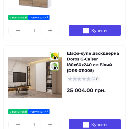
в наявності
популярний
Купити
Шафа-купе двохдверна
10
Doros G-Caiser
180х60х240 см Білий
10
(DRS-011005)
0
25 004.00 грн.
в наявності
популярний
Купити