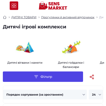
ДИТЯЧІ ТОВАРИ
Прогулянки й активний відпочинок
Дитя
Дитячі ігрові комплекси
Дитячі вігвами і намети
Дитячі гойдалки і
Дитя
балансири
Фільтр