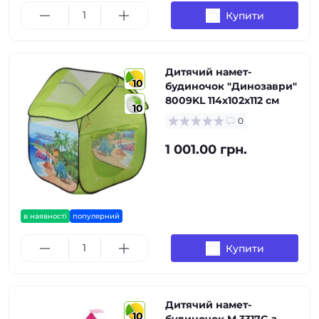
Купити
Дитячий намет-
10
будиночок "Динозаври"
8009KL 114х102х112 см
10
0
1 001.00 грн.
в наявності
популярний
Купити
Дитячий намет-
10