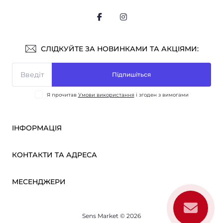
СЛІДКУЙТЕ ЗА НОВИНКАМИ ТА АКЦІЯМИ:
Підпишіться
Я прочитав
Умови використання
і згоден з вимогами
ІНФОРМАЦІЯ
Оплата і доставка
КОНТАКТИ ТА АДРЕСА
ОПТ
Партнерам
м. Київ, вул. Вікентія Хвойки, 21
МЕСЕНДЖЕРИ
Про нас
sensmarketlink@gmail.com
Умови використання
Telegram
Зворотній зв’язок
пн-пт: 10:00-18:00
Sens Market © 2026
Viber
сб-нд: вихідний
Повернення товару