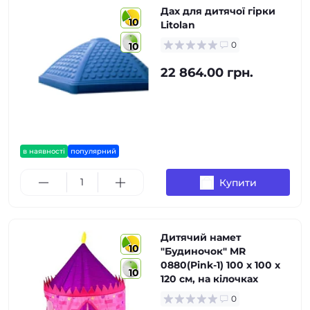
Дах для дитячої гірки
10
Litolan
0
10
22 864.00 грн.
в наявності
популярний
Купити
Дитячий намет
10
"Будиночок" MR
0880(Pink-1) 100 х 100 х
10
120 см, на кілочках
0