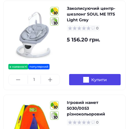
Заколисуючий центр-
10
шезлонг SOUL ME 1175
Light Gray
10
0
5 156.20 грн.
в наявності
популярний
Купити
Ігровий намет
10
5030/0053
різнокольоровий
10
0