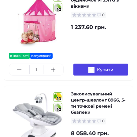
будиночок M 3317G з
вікнами
10
0
1 237.60 грн.
в наявності
популярний
Купити
Заколисувальний
10
центр-шезлонг 8966, 5-
ти точкові ремені
10
безпеки
0
8 058.40 грн.