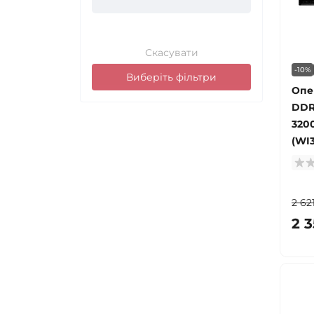
Скасувати
-10%
Виберіть фільтри
Опе
DDR
320
(WI
2 62
2 3