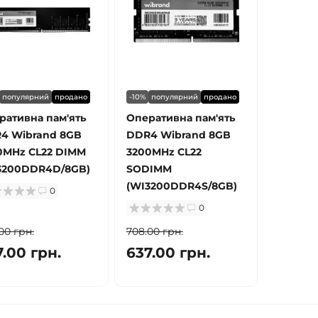
популярний
продано
-10%
популярний
продано
ративна пам'ять
Оперативна пам'ять
4 Wibrand 8GB
DDR4 Wibrand 8GB
0MHz CL22 DIMM
3200MHz CL22
3200DDR4D/8GB)
SODIMM
(WI3200DDR4S/8GB)
0
0
00 грн.
708.00 грн.
7.00 грн.
637.00 грн.