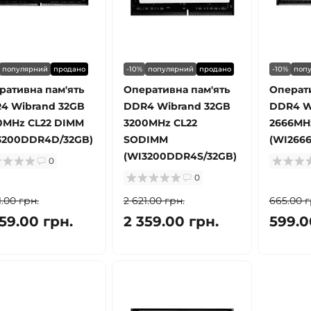
популярний
продано
-10%
популярний
продано
-10%
поп
ративна пам'ять
Оперативна пам'ять
Операти
4 Wibrand 32GB
DDR4 Wibrand 32GB
DDR4 W
0MHz CL22 DIMM
3200MHz CL22
2666MH
3200DDR4D/32GB)
SODIMM
(WI266
(WI3200DDR4S/32GB)
0
0
1.00 грн.
2 621.00 грн.
665.00 г
59.00 грн.
2 359.00 грн.
599.0