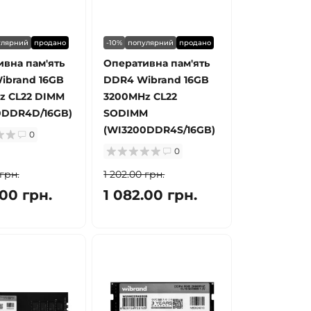
улярний
продано
-10%
популярний
продано
вна пам'ять
Оперативна пам'ять
ibrand 16GB
DDR4 Wibrand 16GB
z CL22 DIMM
3200MHz CL22
0DDR4D/16GB)
SODIMM
(WI3200DDR4S/16GB)
0
0
 грн.
1 202.00 грн.
.00 грн.
1 082.00 грн.