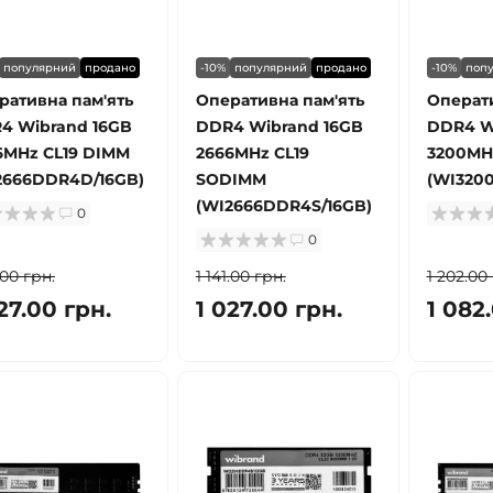
популярний
продано
-10%
популярний
продано
-10%
поп
ративна пам'ять
Оперативна пам'ять
Операти
4 Wibrand 16GB
DDR4 Wibrand 16GB
DDR4 W
6MHz CL19 DIMM
2666MHz CL19
3200MH
2666DDR4D/16GB)
SODIMM
(WI320
(WI2666DDR4S/16GB)
0
0
.00 грн.
1 141.00 грн.
1 202.00
27.00 грн.
1 027.00 грн.
1 082