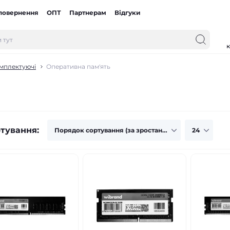
 повернення
ОПТ
Партнерам
Відгуки
к
омплектуючі
Оперативна пам'ять
тування: