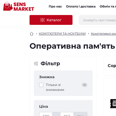
Про нас
Оплата і доставка
Обмін та
Каталог
КОМП'ЮТЕРИ ТА НОУТБУКИ
Комп'ютерні к
Оперативна пам'ять
Фільтр
Сор
Знижка
Тільки зі
10
знижками
Ціна