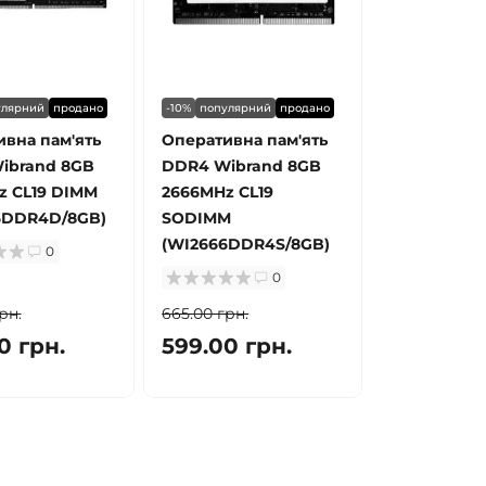
улярний
продано
-10%
популярний
продано
вна пам'ять
Оперативна пам'ять
ibrand 8GB
DDR4 Wibrand 8GB
z CL19 DIMM
2666MHz CL19
6DDR4D/8GB)
SODIMM
(WI2666DDR4S/8GB)
0
0
рн.
665.00 грн.
0 грн.
599.00 грн.