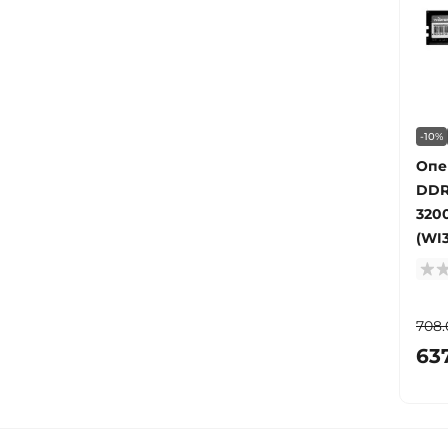
-10%
Опе
DDR
320
(WI
708.
63