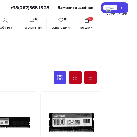
+38(067)568 15 28
Замовити дзвінок
ua
ru
0
0
0
абінет
порівняти
закладки
кошик