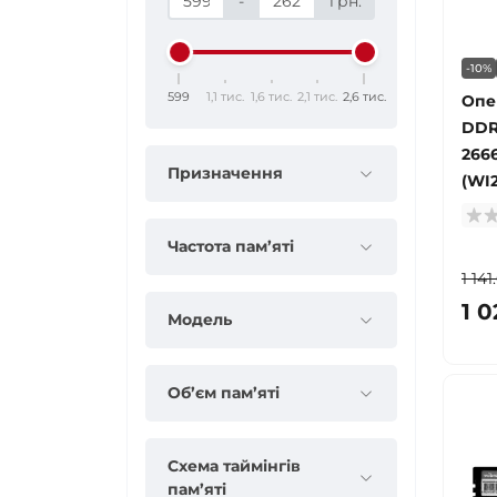
-
грн.
-10%
599
1,1 тис.
1,6 тис.
2,1 тис.
2,6 тис.
Опе
DDR
266
Призначення
(WI
Частота пам’яті
1 141
1 0
Модель
Об’єм пам’яті
Схема таймінгів
пам’яті