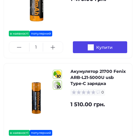
в наявності
популярний
Купити
Акумулятор 21700 Fenix
10
ARB-L21-5000U usb
Type-C зарядка
10
0
1 510.00 грн.
в наявності
популярний