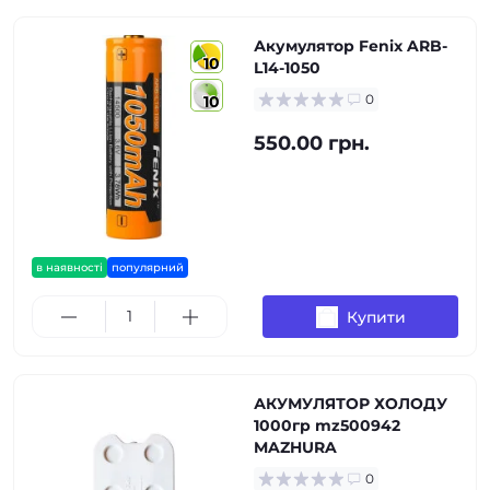
Акумулятор Fenix ARB-
10
L14-1050
0
10
550.00 грн.
в наявності
популярний
Купити
АКУМУЛЯТОР ХОЛОДУ
1000гр mz500942
MAZHURA
0