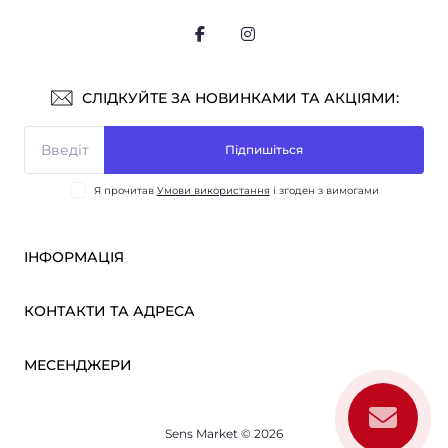
СЛІДКУЙТЕ ЗА НОВИНКАМИ ТА АКЦІЯМИ:
Підпишіться
Я прочитав
Умови використання
і згоден з вимогами
ІНФОРМАЦІЯ
Оплата і доставка
КОНТАКТИ ТА АДРЕСА
ОПТ
Партнерам
м. Київ, вул. Вікентія Хвойки, 21
МЕСЕНДЖЕРИ
Про нас
sensmarketlink@gmail.com
Умови використання
Telegram
Зворотній зв’язок
пн-пт: 10:00-18:00
Sens Market © 2026
Viber
сб-нд: вихідний
Повернення товару