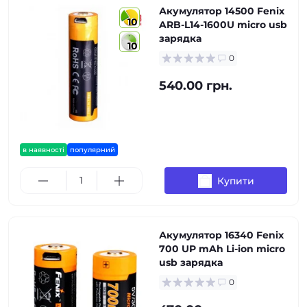
Акумулятор 14500 Fenix
10
ARB-L14-1600U micro usb
зарядка
10
0
540.00 грн.
в наявності
популярний
Купити
Акумулятор 16340 Fenix
700 UP mAh Li-ion micro
usb зарядка
0