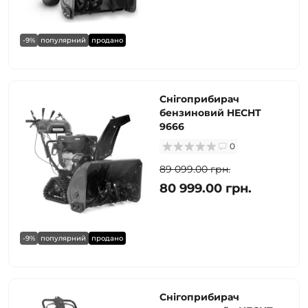
-9%
популярний
продано
Снігоприбирач
бензиновий HECHT
9666
0
89 099.00 грн.
80 999.00 грн.
-9%
популярний
продано
Снігоприбирач