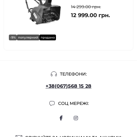
14 299.00 грн.
12 999.00 грн.
-9%
популярний
продано
ТЕЛЕФОНИ:
+38(067)568 15 28
СОЦ МЕРЕЖІ: