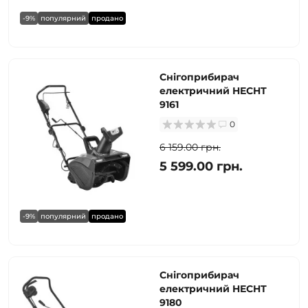
-9%
популярний
продано
Снігоприбирач
електричний HECHT
9161
0
6 159.00 грн.
5 599.00 грн.
-9%
популярний
продано
Снігоприбирач
електричний HECHT
9180