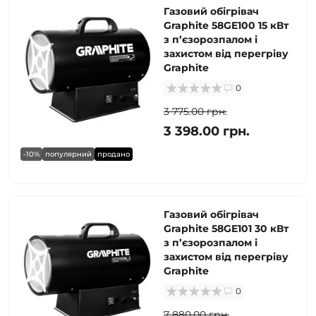
Газовий обігрівач
Graphite 58GE100 15 кВт
з п’єзорозпалом і
захистом від перегріву
Graphite
0
3 775.00 грн.
3 398.00 грн.
-10%
популярний
продано
Газовий обігрівач
Graphite 58GE101 30 кВт
з п’єзорозпалом і
захистом від перегріву
Graphite
0
7 880.00 грн.