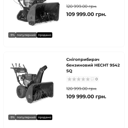
120 999.00 грн.
109 999.00 грн.
-9%
популярний
продано
Снігоприбирач
бензиновий HECHT 9542
SQ
0
120 999.00 грн.
109 999.00 грн.
-9%
популярний
продано