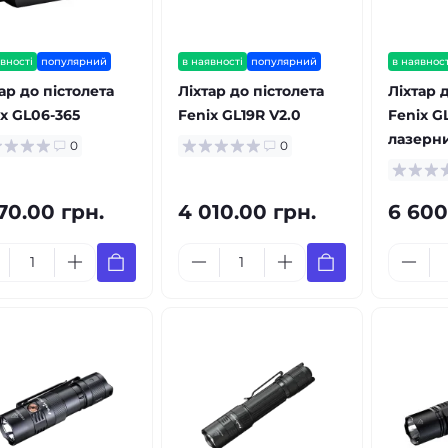
вності
популярний
в наявності
популярний
в наявност
ар до пістолета
Ліхтар до пістолета
Ліхтар 
x GL06-365
Fenix GL19R V2.0
Fenix G
лазерн
0
0
70.00 грн.
4 010.00 грн.
6 600