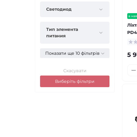
Светодиод
в ная
Ліх
Тип элемента
PD4
питания
Показати ще 10 фільтрів
5 9
Скасувати
Виберіть фільтри