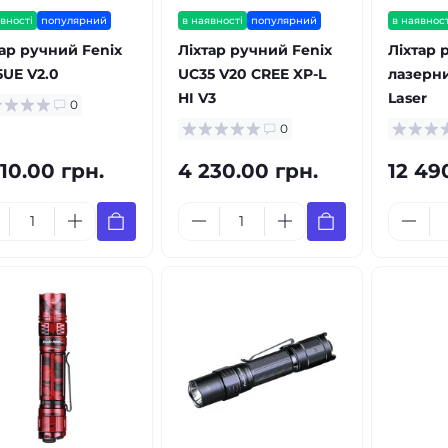
вності
популярний
в наявності
популярний
в наявност
тар ручний Fenix
Ліхтар ручний Fenix
Ліхтар 
5UE V2.0
UC35 V20 CREE XP-L
лазерни
HI V3
Laser
0
0
10.00 грн.
4 230.00 грн.
12 49