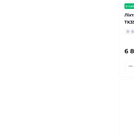
в ная
Ліх
TK3
6 8