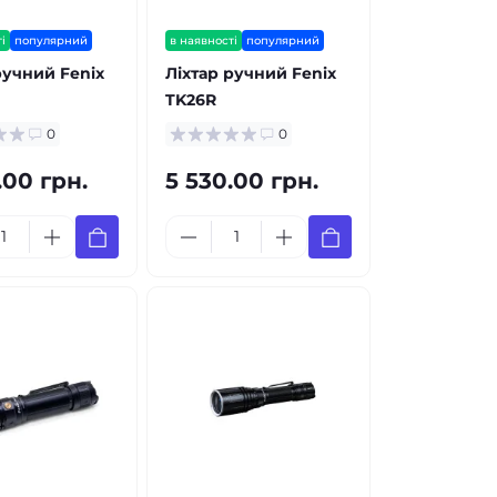
і
популярний
в наявності
популярний
ручний Fenix
Ліхтар ручний Fenix
TK26R
0
0
.00 грн.
5 530.00 грн.