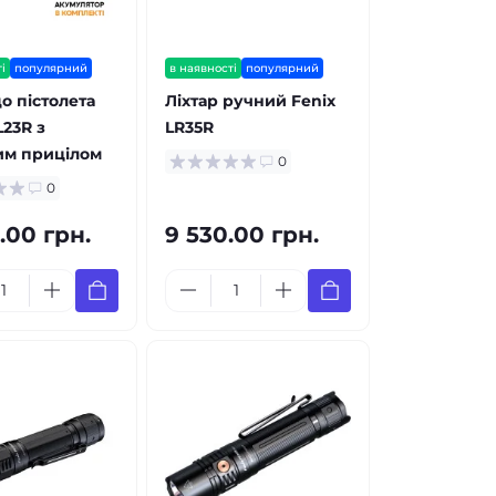
і
популярний
в наявності
популярний
до пістолета
Ліхтар ручний Fenix
L23R з
LR35R
им прицілом
0
0
.00 грн.
9 530.00 грн.