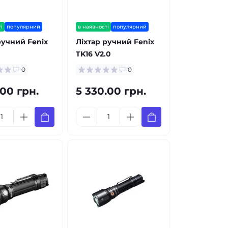
і
популярний
в наявності
популярний
ручний Fenix
Ліхтар ручний Fenix
TK16 V2.0
0
0
.00 грн.
5 330.00 грн.