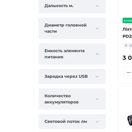
Дальность м.
в ная
Диаметр головной
Ліх
части
PD2
Емкость элемента
3 
питания
Зарядка через USB
Количество
аккумуляторов
Световой поток лм