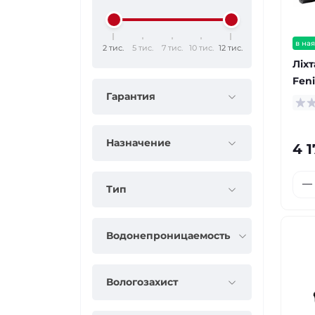
в ная
2 тис.
5 тис.
7 тис.
10 тис.
12 тис.
Ліхт
Feni
Гарантия
Назначение
4 1
Тип
Водонепроницаемость
Вологозахист