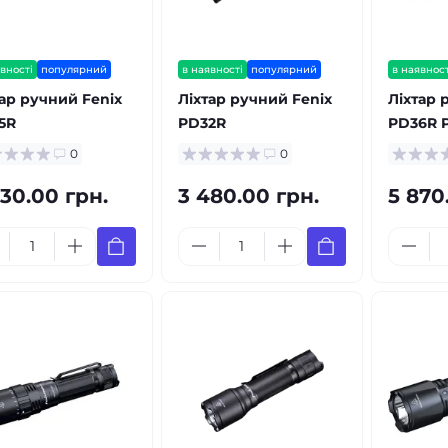
вності
популярний
в наявності
популярний
в наявност
тар ручний Fenix
Ліхтар ручний Fenix
Ліхтар 
5R
PD32R
PD36R 
0
0
030.00 грн.
3 480.00 грн.
5 870