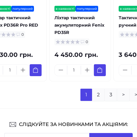
вності
популярний
в наявності
популярний
в наявност
тар тактичний
Ліхтар тактичний
Тактичн
ix PD36R Pro RED
акумуляторний Fenix
ручний 
PD35R
0
0
230.00 грн.
4 450.00 грн.
3 640
1
2
3
>
>
СЛІДКУЙТЕ ЗА НОВИНКАМИ ТА АКЦІЯМИ: