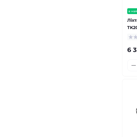
в ная
Ліх
TK2
6 