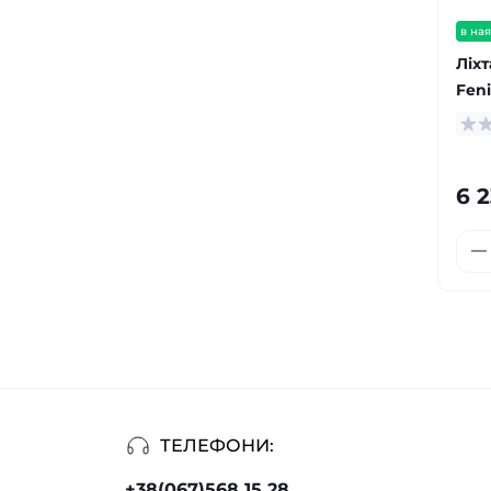
в ная
Ліх
Fen
6 
ТЕЛЕФОНИ:
+38(067)568 15 28