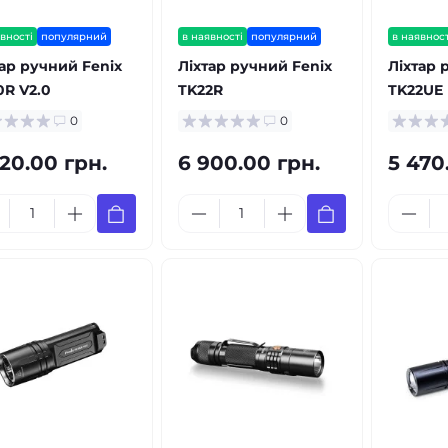
вності
популярний
в наявності
популярний
в наявност
тар ручний Fenix
Ліхтар ручний Fenix
Ліхтар 
0R V2.0
TK22R
TK22UE
0
0
320.00 грн.
6 900.00 грн.
5 470