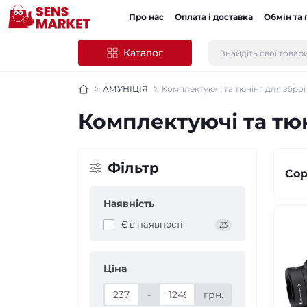
Про нас
Оплата і доставка
Обмін та
Каталог
АМУНІЦІЯ
Комплектуючі та тюнінг для зброї
Комплектуючі та тюн
Фільтр
Сор
Наявність
Є в наявності
23
Ціна
-
грн.