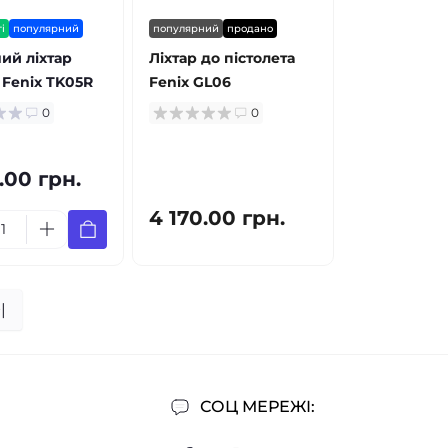
і
популярний
популярний
продано
ий ліхтар
Ліхтар до пістолета
Fenix TK05R
Fenix GL06
0
0
.00 грн.
4 170.00 грн.
|
СОЦ МЕРЕЖІ: