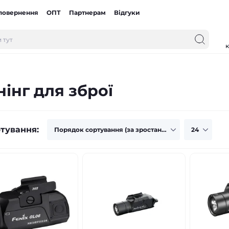
 повернення
ОПТ
Партнерам
Відгуки
к
інг для зброї
тування: