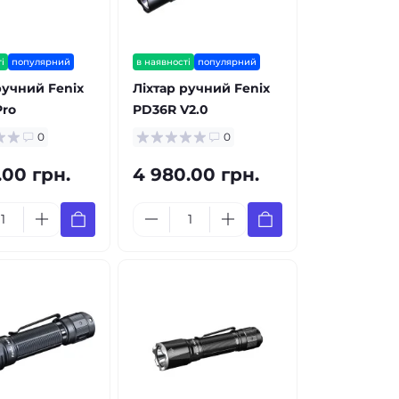
і
популярний
в наявності
популярний
ручний Fenix
Ліхтар ручний Fenix
Pro
PD36R V2.0
0
0
.00 грн.
4 980.00 грн.