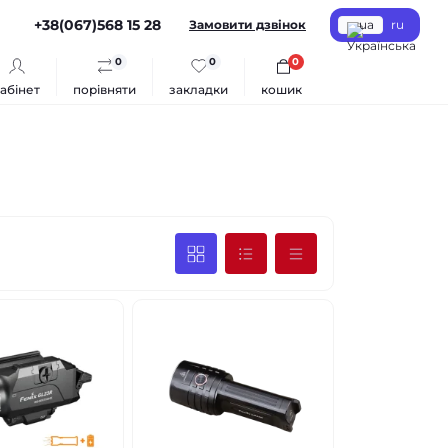
+38(067)568 15 28
Замовити дзвінок
ua
ru
0
0
0
абінет
порівняти
закладки
кошик