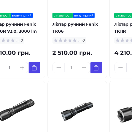
вності
популярний
в наявності
популярний
в наявност
тар ручний Fenix
Ліхтар ручний Fenix
Ліхтар 
0R V3.0, 3000 lm
TK06
TK11R
0
0
10.00 грн.
2 510.00 грн.
4 210