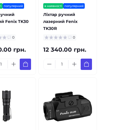
і
популярний
в наявності
популярний
ручний
Ліхтар ручний
й Fenix TK30
лазерний Fenix
TK30R
0
0
0.00 грн.
12 340.00 грн.