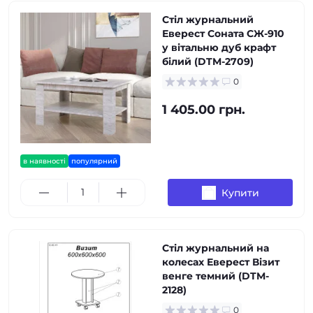
Стіл журнальний
Еверест Соната СЖ-910
у вітальню дуб крафт
білий (DTM-2709)
0
1 405.00 грн.
в наявності
популярний
Купити
Стіл журнальний на
колесах Еверест Візит
венге темний (DTM-
2128)
0