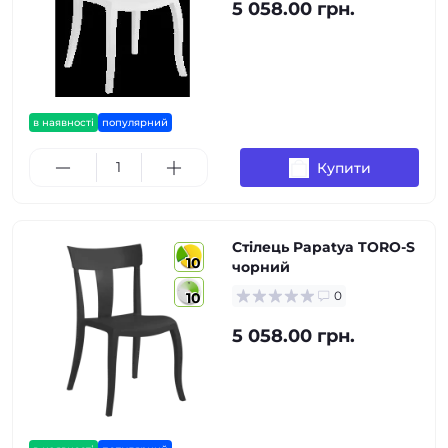
5 058.00 грн.
в наявності
популярний
Купити
Стілець Papatya TORO-S
10
чорний
0
10
5 058.00 грн.