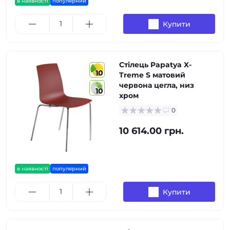
в наявності
популярний
Купити
Стілець Papatya X-
10
Treme S матовий
червона цегла, низ
10
хром
0
10 614.00 грн.
в наявності
популярний
Купити