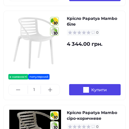
Крісло Papatya Mambo
10
біле
0
10
4 344.00 грн.
в наявності
популярний
Купити
Крісло Papatya Mambo
10
сіро-коричневе
0
10