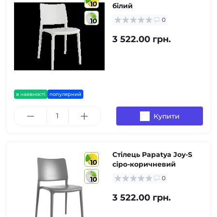
10
білий
0
10
3 522.00 грн.
в наявності
популярний
Купити
Стілець Papatya Joy-S
10
сіро-коричневий
0
10
3 522.00 грн.