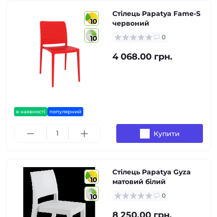
Стілець Papatya Fame-S
10
червоний
0
10
4 068.00 грн.
в наявності
популярний
Купити
Стілець Papatya Gyza
10
матовий білий
0
10
8 250.00 грн.