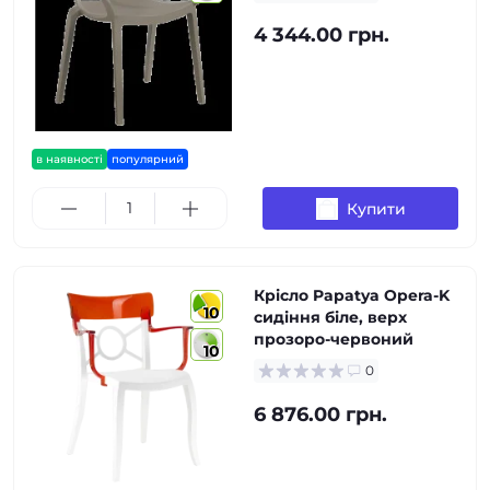
4 344.00 грн.
в наявності
популярний
Купити
Крісло Papatya Opera-K
10
сидіння біле, верх
прозоро-червоний
10
0
6 876.00 грн.