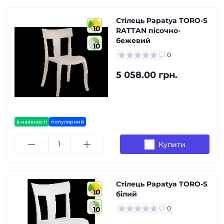
Стілець Papatya TORO-S
10
RATTAN пісочно-
бежевий
10
0
5 058.00 грн.
в наявності
популярний
Купити
Стілець Papatya TORO-S
10
білий
0
10