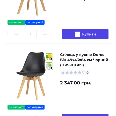
в наявності
популярний
Купити
Стілець у кухню Doros
10
Бін 49х43х84 см Чорний
(DRS-011389)
10
0
2 347.00 грн.
в наявності
популярний