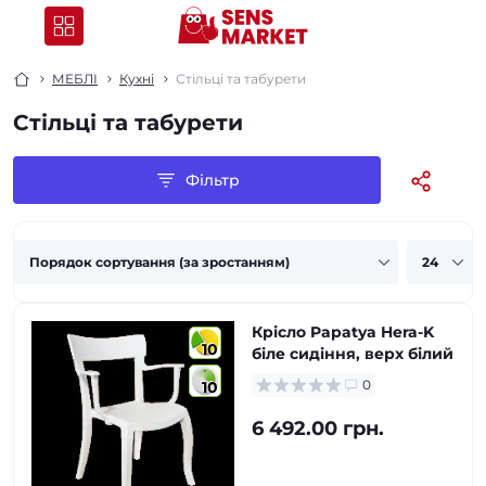
МЕБЛІ
Кухні
Стільці та табурети
Стільці та табурети
Фільтр
Крісло Papatya Hera-K
10
біле сидіння, верх білий
0
10
6 492.00 грн.