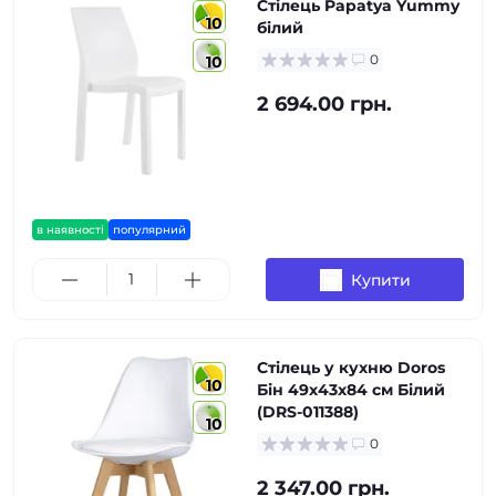
Стілець Papatya Yummy
10
білий
0
10
2 694.00 грн.
в наявності
популярний
Купити
Стілець у кухню Doros
10
Бін 49х43х84 см Білий
(DRS-011388)
10
0
2 347.00 грн.