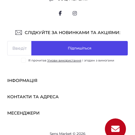
СЛІДКУЙТЕ ЗА НОВИНКАМИ ТА АКЦІЯМИ:
Підпишіться
Я прочитав
Умови використання
і згоден з вимогами
ІНФОРМАЦІЯ
Оплата і доставка
КОНТАКТИ ТА АДРЕСА
ОПТ
Партнерам
м. Київ, вул. Вікентія Хвойки, 21
МЕСЕНДЖЕРИ
Про нас
sensmarketlink@gmail.com
Умови використання
Telegram
Зворотній зв’язок
пн-пт: 10:00-18:00
Sens Market © 2026
Viber