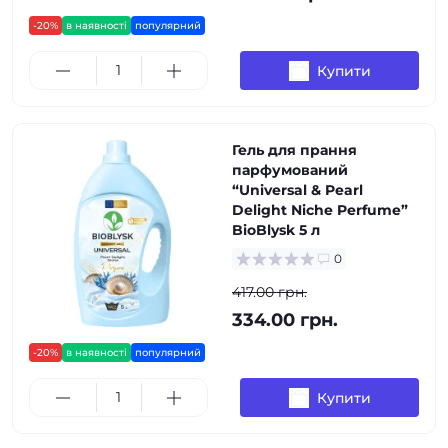
-20%
в наявності
популярний
Купити
Гель для прання
парфумований
“Universal & Pearl
Delight Niche Perfume”
BioBlysk 5 л
0
417.00 грн.
334.00 грн.
-20%
в наявності
популярний
Купити