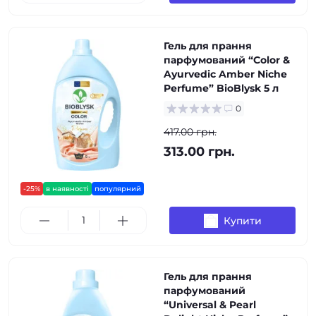
Гель для прання
парфумований “Color &
Ayurvedic Amber Niche
Perfume” BioBlysk 5 л
0
417.00 грн.
313.00 грн.
-25%
в наявності
популярний
Купити
Гель для прання
парфумований
“Universal & Pearl