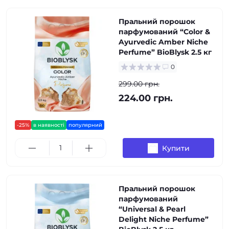
Пральний порошок
парфумований “Color &
Ayurvedic Amber Niche
Perfume” BioBlysk 2.5 кг
0
299.00 грн.
224.00 грн.
-25%
в наявності
популярний
Купити
Пральний порошок
парфумований
“Universal & Pearl
Delight Niche Perfume”