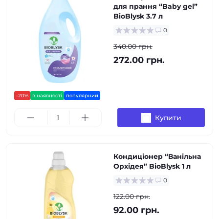
для прання “Baby gel”
BioBlysk 3.7 л
0
340.00 грн.
272.00 грн.
-20%
в наявності
популярний
Купити
Кондиціонер “Ванільна
Орхідея” BioBlysk 1 л
0
122.00 грн.
92.00 грн.