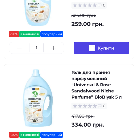
0
324.00 грн.
259.00 грн.
-20%
в наявності
популярний
Купити
Гель для прання
парфумований
“Universal & Rose
Sandalwood Niche
Perfume” BioBlysk 5 л
0
417.00 грн.
334.00 грн.
-20%
в наявності
популярний