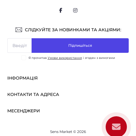
СЛІДКУЙТЕ ЗА НОВИНКАМИ ТА АКЦІЯМИ:
Підпишіться
Я прочитав
Умови використання
і згоден з вимогами
ІНФОРМАЦІЯ
Оплата і доставка
КОНТАКТИ ТА АДРЕСА
ОПТ
Партнерам
м. Київ, вул. Вікентія Хвойки, 21
МЕСЕНДЖЕРИ
Про нас
sensmarketlink@gmail.com
Умови використання
Telegram
Зворотній зв’язок
пн-пт: 10:00-18:00
Sens Market © 2026
Viber
сб-нд: вихідний
Повернення товару