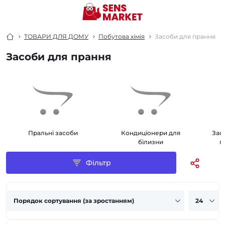
ТОВАРИ ДЛЯ ДОМУ
Побутова хімія
Засоби для прання
Засоби для прання
Пральні засоби
Кондиціонери для
Зас
білизни
п
Фільтр