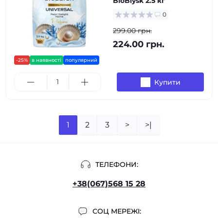
BioBlysk 2.5 кг
0
299.00 грн.
224.00 грн.
-25%
в наявності
популярний
Купити
1
2
3
>
>|
ТЕЛЕФОНИ:
+38(067)568 15 28
СОЦ МЕРЕЖІ: