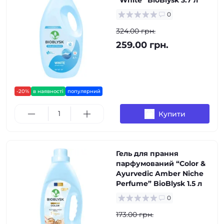
“White” BioBlysk 3.7 л
0
324.00 грн.
259.00 грн.
-20%
в наявності
популярний
Купити
Гель для прання
парфумований “Color &
Ayurvedic Amber Niche
Perfume” BioBlysk 1.5 л
0
173.00 грн.