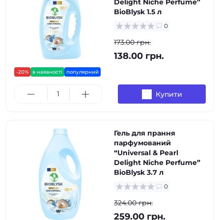
Delight Niche Perfume”
BioBlysk 1.5 л
0
173.00 грн.
138.00 грн.
-20%
в наявності
популярний
Купити
Гель для прання
парфумований
“Universal & Pearl
Delight Niche Perfume”
BioBlysk 3.7 л
0
324.00 грн.
259.00 грн.