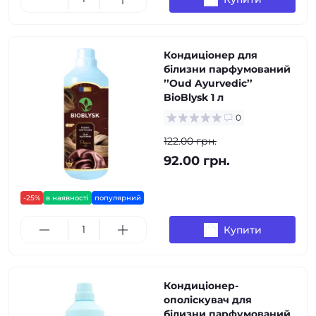
Кондиціонер для
білизни парфумований
ʼʼOud Ayurvedic’’
BioBlysk 1 л
0
122.00 грн.
92.00 грн.
-25%
в наявності
популярний
Купити
Кондиціонер-
ополіскувач для
білизни парфумований