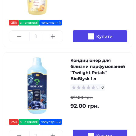
-25%
в наявності
популярний
Купити
Кондиціонер для
білизни парфумований
"Twilight Petals"
BioBlysk 1 л
0
122.00 грн.
92.00 грн.
-25%
в наявності
популярний
Купити