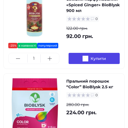
«Spiced Ginger» BioBlysk
900 мл
0
122.00 грн.
92.00 грн.
-25%
в наявності
популярний
Купити
Пральний порошок
“Color” BioBlysk 2.5 кг
0
280.00 грн.
224.00 грн.