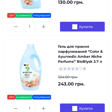
130.00 грн.
-25%
в наявності
популярний
Купити
Гель для прання
парфумований “Color &
Ayurvedic Amber Niche
Perfume” BioBlysk 3.7 л
0
324.00 грн.
243.00 грн.
-25%
в наявності
популярний
Купити