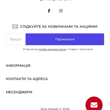
СЛІДКУЙТЕ ЗА НОВИНКАМИ ТА АКЦІЯМИ:
Підпишіться
Я прочитав
Умови використання
і згоден з вимогами
ІНФОРМАЦІЯ
Оплата і доставка
КОНТАКТИ ТА АДРЕСА
ОПТ
Партнерам
м. Київ, вул. Вікентія Хвойки, 21
МЕСЕНДЖЕРИ
Про нас
sensmarketlink@gmail.com
Умови використання
Telegram
Зворотній зв’язок
пн-пт: 10:00-18:00
Sens Market © 2026
Viber