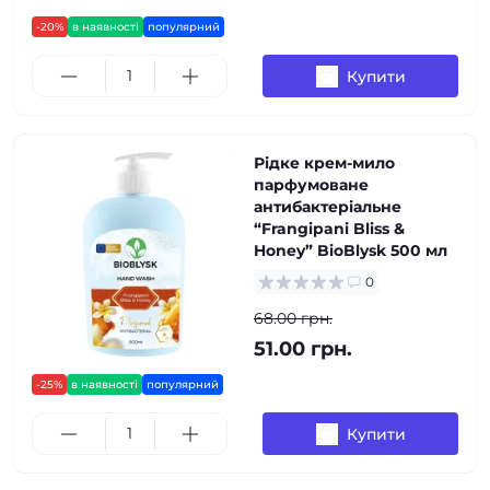
-20%
в наявності
популярний
Купити
Рідке крем-мило
парфумоване
антибактеріальне
“Frangipani Bliss &
Honey” BioBlysk 500 мл
0
68.00 грн.
51.00 грн.
-25%
в наявності
популярний
Купити