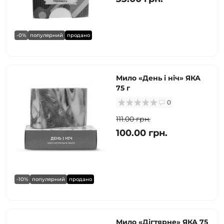
-0%
популярний
продано
Мило «День і ніч» ЯКА
75 г
0
111.00 грн.
100.00 грн.
-10%
популярний
продано
Мило «Дігтярне» ЯКА 75