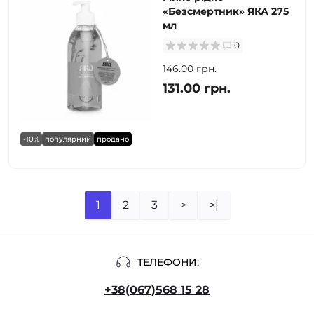
«Безсмертник» ЯКА 275
мл
0
146.00 грн.
131.00 грн.
-10%
популярний
продано
1
2
3
>
>|
ТЕЛЕФОНИ:
+38(067)568 15 28