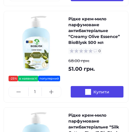
Рідке крем-мило
парфумоване
антибактеріальне
“Creamy Olive Essence”
BioBlysk 500 мл
0
68.00 грн.
51.00 грн.
-25%
в наявності
популярний
Купити
Рідке крем-мило
парфумоване
антибактеріальне “Silk