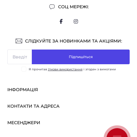
СОЦ МЕРЕЖІ:
СЛІДКУЙТЕ ЗА НОВИНКАМИ ТА АКЦІЯМИ:
Підпишіться
Я прочитав
Умови використання
і згоден з вимогами
ІНФОРМАЦІЯ
Оплата і доставка
КОНТАКТИ ТА АДРЕСА
ОПТ
Партнерам
м. Київ, вул. Вікентія Хвойки, 21
МЕСЕНДЖЕРИ
Про нас
sensmarketlink@gmail.com
Умови використання
Telegram