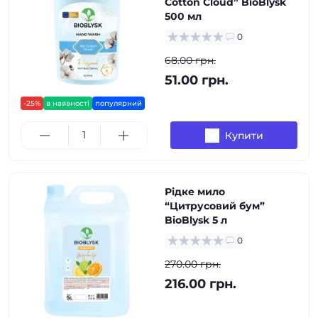
Cotton Cloud” BioBlysk
500 мл
0
68.00 грн.
51.00 грн.
-25%
в наявності
популярний
Купити
Рідке мило
“Цитрусовий бум”
BioBlysk 5 л
0
270.00 грн.
216.00 грн.