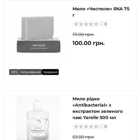
Мило «Чистюля» ЯКА 75
г
0
111.00 грн.
100.00 грн.
-10%
популярний
продано
Мило рідке
«Antibacterial» з
екстрактом зеленого
чаю Yarelle 500 мл
0
53.00 грн.