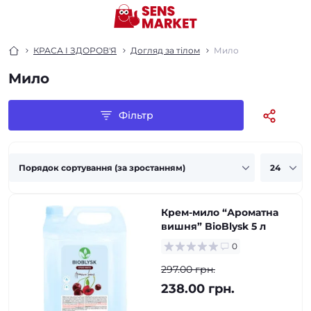
КРАСА І ЗДОРОВ'Я
Догляд за тілом
Мило
Мило
Фільтр
Крем-мило “Ароматна
вишня” BioBlysk 5 л
0
297.00 грн.
238.00 грн.