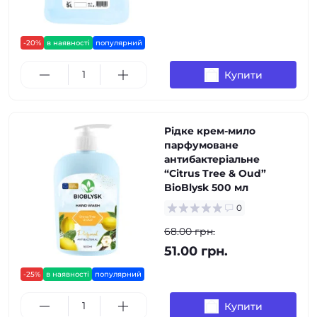
-20%
в наявності
популярний
Купити
Рідке крем-мило
парфумоване
антибактеріальне
“Citrus Tree & Oud”
BioBlysk 500 мл
0
68.00 грн.
51.00 грн.
-25%
в наявності
популярний
Купити