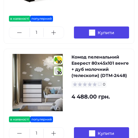
в наявності
популярний
Купити
Комод пеленальний
10
Еверест 80х45х101 венге
+ дуб молочний
10
(телескопи) (DTM-2448)
0
4 488.00 грн.
в наявності
популярний
Купити