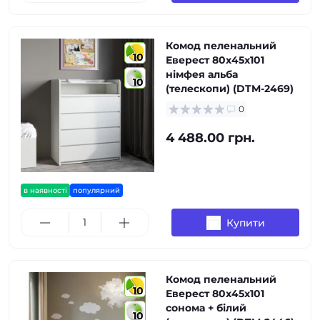
Комод пеленальний
10
Еверест 80х45х101
німфея альба
10
(телескопи) (DTM-2469)
0
4 488.00 грн.
в наявності
популярний
Купити
Комод пеленальний
10
Еверест 80х45х101
сонома + білий
10