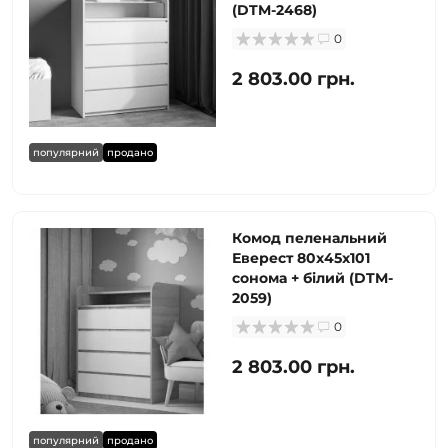
(DTM-2468)
0
2 803.00 грн.
популярний
продано
Комод пеленальний
Еверест 80х45х101
сонома + білий (DTM-
2059)
0
2 803.00 грн.
популярний
продано