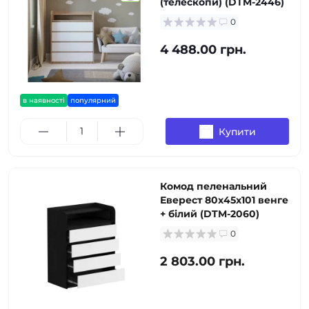
(телескопи) (DTM-2446)
0
4 488.00 грн.
в наявності
популярний
Купити
Комод пеленальний
Еверест 80х45х101 венге
+ білий (DTM-2060)
0
2 803.00 грн.