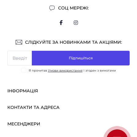
СОЦ МЕРЕЖІ:
СЛІДКУЙТЕ ЗА НОВИНКАМИ ТА АКЦІЯМИ:
Підпишіться
Я прочитав
Умови використання
і згоден з вимогами
ІНФОРМАЦІЯ
Оплата і доставка
КОНТАКТИ ТА АДРЕСА
ОПТ
Партнерам
м. Київ, вул. Вікентія Хвойки, 21
МЕСЕНДЖЕРИ
Про нас
sensmarketlink@gmail.com
Умови використання
Telegram