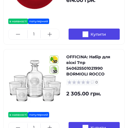
614.00 грн.
в наявності
популярний
Купити
OFFICINA: Набір для
10
віскі 7пр
540625S01021990
10
BORMIOLI ROCCO
0
2 305.00 грн.
в наявності
популярний
Купити