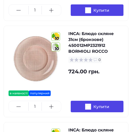
Купити
INCA: Блюдо скляне
10
31см (бронзове)
450012MP2321912
10
BORMIOLI ROCCO
0
724.00 грн.
в наявності
популярний
Купити
INCA: Блюдо скляне