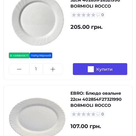
32см 402851F26321990
BORMIOLI ROCCO
0
205.00 грн.
в наявності
популярний
Купити
EBRO: Блюдо овальне
22см 402854F27321990
BORMIOLI ROCCO
0
107.00 грн.