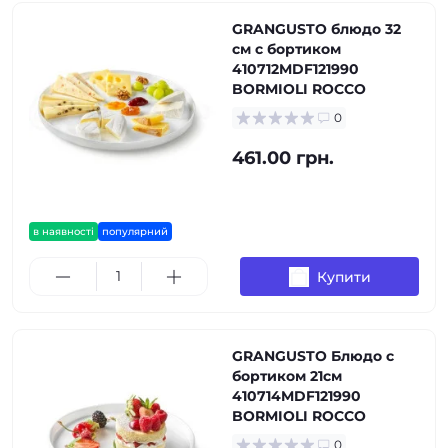
GRANGUSTO блюдо 32
см с бортиком
410712MDF121990
BORMIOLI ROCCO
0
461.00 грн.
в наявності
популярний
Купити
GRANGUSTO Блюдо с
бортиком 21см
410714MDF121990
BORMIOLI ROCCO
0