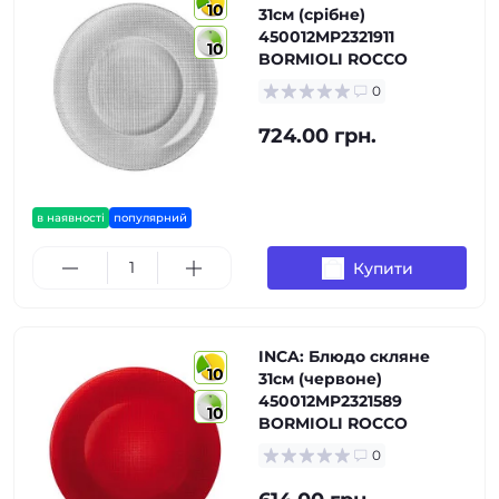
10
31см (срібне)
450012MP2321911
10
BORMIOLI ROCCO
0
724.00 грн.
в наявності
популярний
Купити
INCA: Блюдо скляне
10
31см (червоне)
450012MP2321589
10
BORMIOLI ROCCO
0