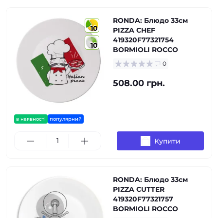
RONDA: Блюдо 33см
10
PIZZA CHEF
419320F77321754
10
BORMIOLI ROCCO
0
508.00 грн.
в наявності
популярний
Купити
RONDA: Блюдо 33см
PIZZA CUTTER
419320F77321757
BORMIOLI ROCCO