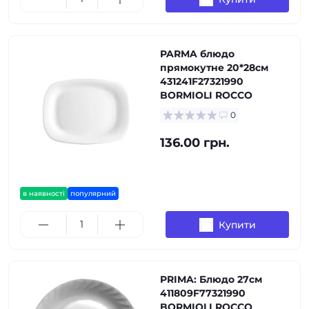
PARMA блюдо
прямокутне 20*28см
431241F27321990
BORMIOLI ROCCO
0
136.00 грн.
в наявності
популярний
Купити
PRIMA: Блюдо 27см
411809F77321990
BORMIOLI ROCCO