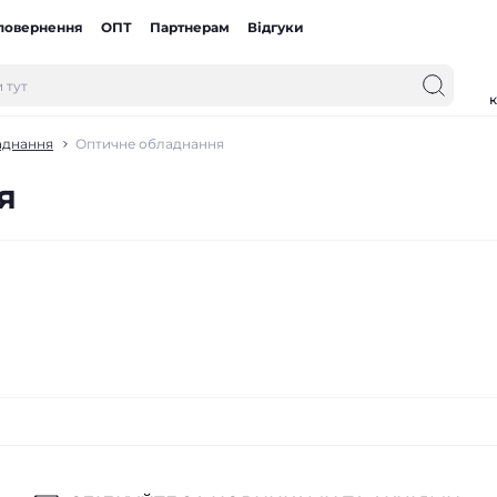
 повернення
ОПТ
Партнерам
Відгуки
к
аднання
Оптичне обладнання
я