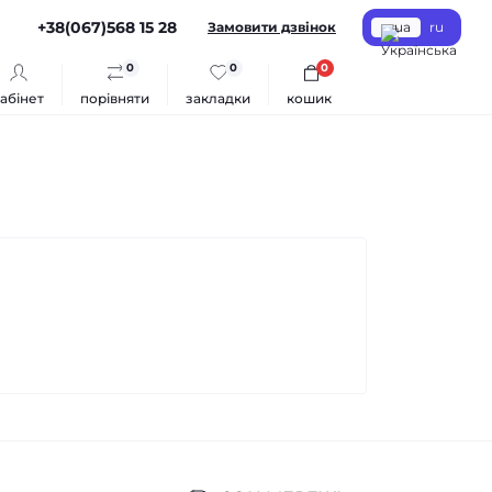
+38(067)568 15 28
Замовити дзвінок
ua
ru
0
0
0
абінет
порівняти
закладки
кошик