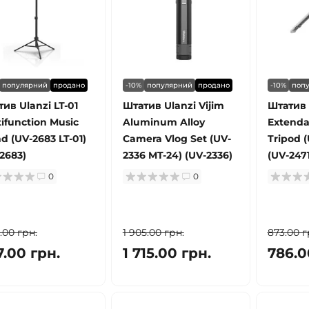
популярний
продано
-10%
популярний
продано
-10%
поп
ив Ulanzi LT-01
Штатив Ulanzi Vijim
Штатив 
ifunction Music
Aluminum Alloy
Extenda
d (UV-2683 LT-01)
Camera Vlog Set (UV-
Tripod 
2683)
2336 MT-24) (UV-2336)
(UV-2471
0
0
8.00 грн.
1 905.00 грн.
873.00 г
7.00 грн.
1 715.00 грн.
786.0