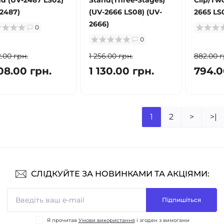
2487)
(UV-2666 LS08) (UV-
2665 LS
2666)
0
0
2.00 грн.
1 256.00 грн.
882.00 г
08.00 грн.
1 130.00 грн.
794.0
1
2
>
>|
СЛІДКУЙТЕ ЗА НОВИНКАМИ ТА АКЦІЯМИ:
Підпишіться
Я прочитав
Умови використання
і згоден з вимогами