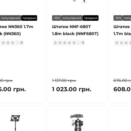
популярний
продано
-10%
популярний
продано
-10%
поп
тив NN360 1.7m
Штатив NNF-680T
Штатив
k (NN360)
1.8m black (NNF680T)
1.7m bl
0
0
00 грн.
1 137.00 грн.
676.00 г
6.00 грн.
1 023.00 грн.
608.0