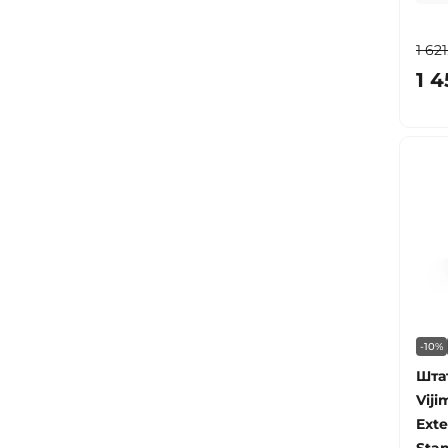
1 62
1 4
-10%
Шта
Viji
Exte
Stan