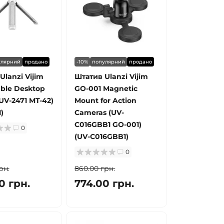
улярний
продано
-10%
популярний
продано
Ulanzi Vijim
Штатив Ulanzi Vijim
ble Desktop
GO-001 Magnetic
(UV-2471 MT-42)
Mount for Action
)
Cameras (UV-
C016GBB1 GO-001)
0
(UV-C016GBB1)
0
рн.
860.00 грн.
0 грн.
774.00 грн.