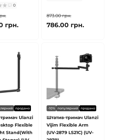
0
рн.
873.00 грн.
0 грн.
786.00 грн.
улярний
продано
-10%
популярний
продано
тримач Ulanzi
Штатив-тримач Ulanzi
sktop Flexible
Vijim Flexible Arm
ht Stand(With
(UV-2879 LS21C) (UV-
 Stages) (UV-
2879)