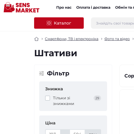
Про нас
Оплата і доставка
Обмін та
Каталог
Смартфони, ТВ і електроніка
Фото та відео
Штативи
Фільтр
Сор
Знижка
Тільки зі
29
знижками
Ціна