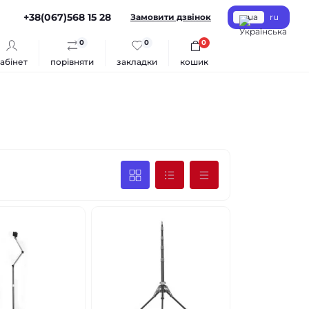
+38(067)568 15 28
Замовити дзвінок
ua
ru
0
0
0
абінет
порівняти
закладки
кошик