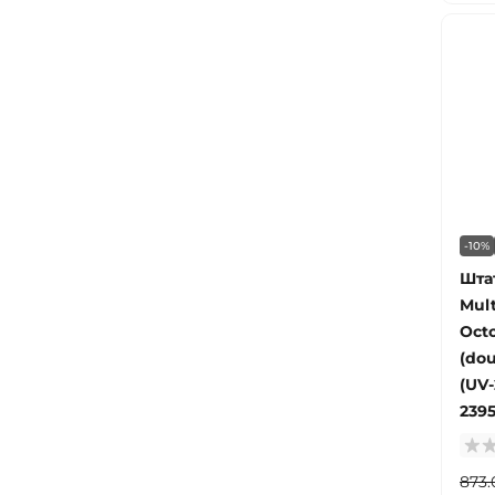
-10%
Штат
Mult
Oct
(dou
(UV-
2395
873.