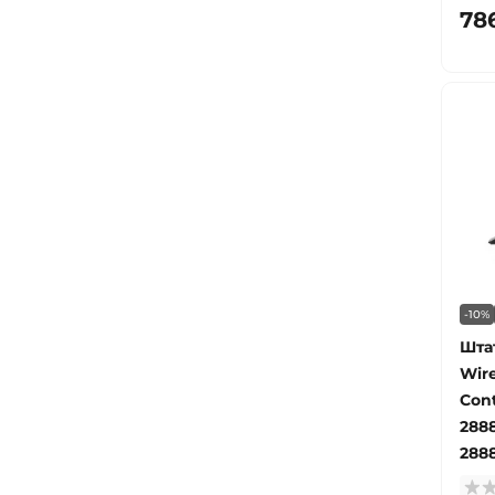
78
-10%
Штат
Wir
Cont
2888
2888