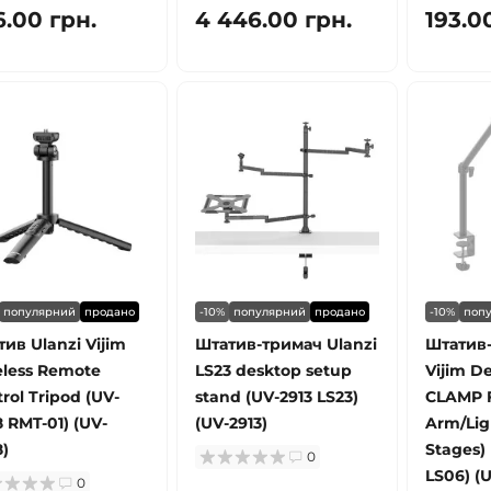
6.00 грн.
4 446.00 грн.
193.0
популярний
продано
-10%
популярний
продано
-10%
поп
ив Ulanzi Vijim
Штатив-тримач Ulanzi
Штатив-
eless Remote
LS23 desktop setup
Vijim D
rol Tripod (UV-
stand (UV-2913 LS23)
CLAMP F
 RMT-01) (UV-
(UV-2913)
Arm/Lig
)
Stages)
0
LS06) (
0