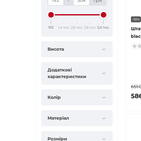
-
грн.
-10%
193
1,4 тис.
2,6 тис.
3,8 тис.
5,0 тис.
Шта
blac
Висота
Додаткові
характеристики
651.
58
Колір
Матеріал
Розміри