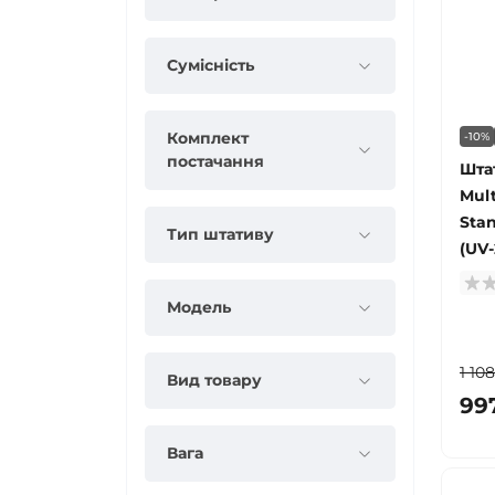
Сумісність
Комплект
-10%
постачання
Штат
Mult
Stan
Тип штативу
(UV-
Модель
1 10
Вид товару
99
Вага