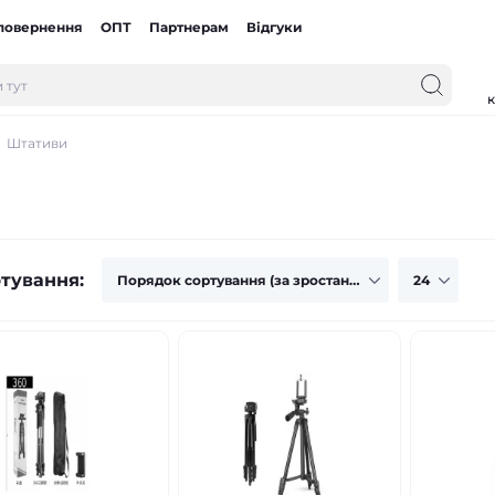
 повернення
ОПТ
Партнерам
Відгуки
к
Штативи
тування: