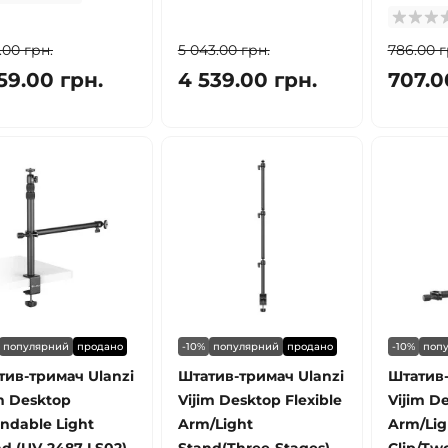
1.00 грн.
5 043.00 грн.
786.00 г
59.00 грн.
4 539.00 грн.
707.0
популярний
продано
-10%
популярний
продано
-10%
поп
тив-тримач Ulanzi
Штатив-тримач Ulanzi
Штатив-
m Desktop
Vijim Desktop Flexible
Vijim De
ndable Light
Arm/Light
Arm/Lig
d (UV-2487 LS02)
Stand(Three-Stages)
Clip/Two