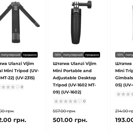
популярний
продано
-10%
популярний
продано
-10%
поп
ив Ulanzi Vijim
Штатив Ulanzi Vijim
Штатив 
l Mini Tripod (UV-
Mini Portable and
Mini Tri
 MT-22) (UV-2315)
Adjustable Desktop
Gimbals
Tripod (UV-1602 MT-
05) (UV
0
09) (UV-1602)
0
00 грн.
557.00 грн.
214.00 г
2.00 грн.
501.00 грн.
193.0