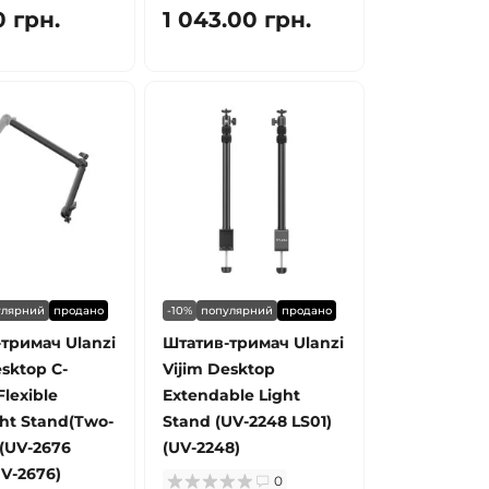
0 грн.
1 043.00 грн.
улярний
продано
-10%
популярний
продано
тримач Ulanzi
Штатив-тримач Ulanzi
esktop C-
Vijim Desktop
lexible
Extendable Light
ht Stand(Two-
Stand (UV-2248 LS01)
 (UV-2676
(UV-2248)
UV-2676)
0