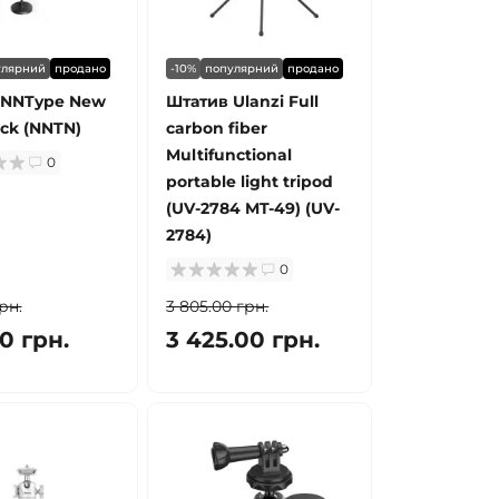
улярний
продано
-10%
популярний
продано
 NNType New
Штатив Ulanzi Full
ack (NNTN)
carbon fiber
Multifunctional
0
portable light tripod
(UV-2784 MT-49) (UV-
2784)
0
рн.
3 805.00 грн.
0 грн.
3 425.00 грн.