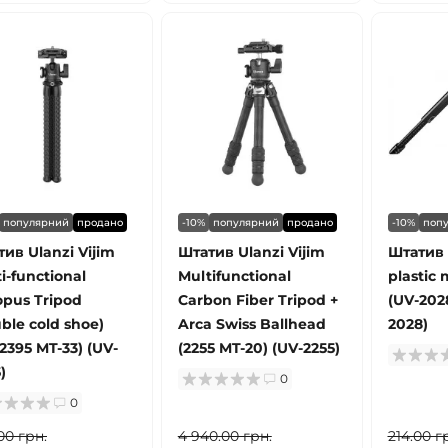
популярний
продано
-10%
популярний
продано
-10%
поп
ив Ulanzi Vijim
Штатив Ulanzi Vijim
Штатив 
i-functional
Multifunctional
plastic 
opus Tripod
Carbon Fiber Tripod +
(UV-2028
ble cold shoe)
Arca Swiss Ballhead
2028)
2395 MT-33) (UV-
(2255 MT-20) (UV-2255)
)
0
0
00 грн.
4 940.00 грн.
214.00 г