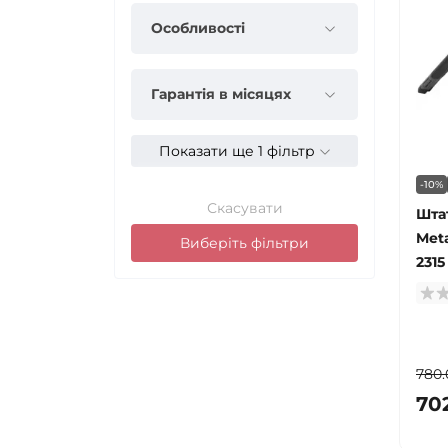
Особливості
Гарантія в місяцях
Показати ще 1 фільтр
-10%
Скасувати
Штат
Meta
Виберіть фільтри
2315
780.
70