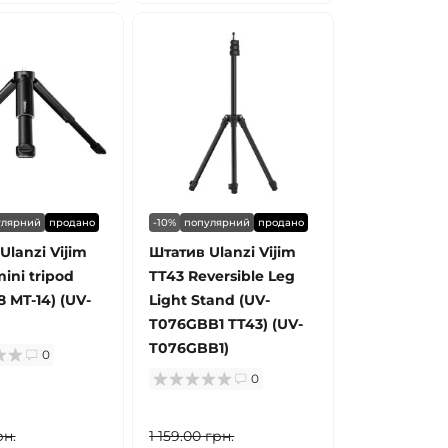
улярний
продано
-10%
популярний
продано
Ulanzi Vijim
Штатив Ulanzi Vijim
mini tripod
TT43 Reversible Leg
 MT-14) (UV-
Light Stand (UV-
T076GBB1 TT43) (UV-
T076GBB1)
0
0
рн.
1 159.00 грн.