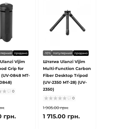
улярний
продано
-10%
популярний
продано
Ulanzi Vijim
Штатив Ulanzi Vijim
pod Grip for
Multi-Function Carbon
 (UV-0848 MT-
Fiber Desktop Tripod
-0848)
(UV-2350 MT-28) (UV-
2350)
0
0
рн.
1 905.00 грн.
0 грн.
1 715.00 грн.