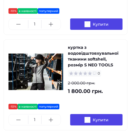
-10%
в наявності
популярний
Купити
куртка з
водовідштовхувальної
тканини softshell,
розмір S NEO TOOLS
0
2 000.00 грн.
1 800.00 грн.
-10%
в наявності
популярний
Купити