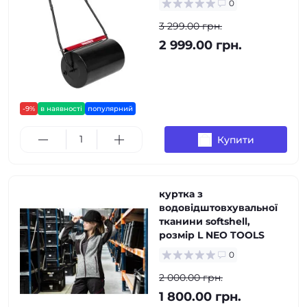
0
3 299.00 грн.
2 999.00 грн.
-9%
в наявності
популярний
Купити
куртка з
водовідштовхувальної
тканини softshell,
розмір L NEO TOOLS
0
2 000.00 грн.
1 800.00 грн.