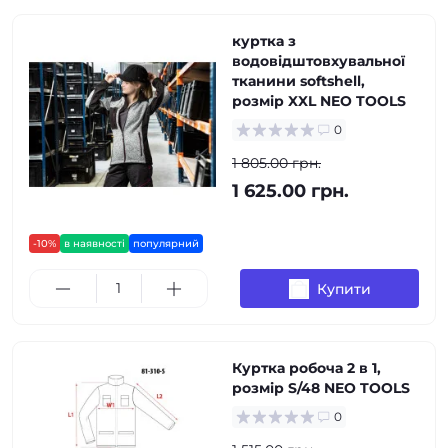
куртка з
водовідштовхувальної
тканини softshell,
розмір XXL NEO TOOLS
0
1 805.00 грн.
1 625.00 грн.
-10%
в наявності
популярний
Купити
Куртка робоча 2 в 1,
pозмір S/48 NEO TOOLS
0