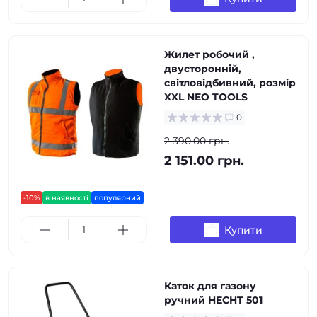
Жилет робочий ,
двусторонній,
світловідбивний, розмір
XXL NEO TOOLS
0
2 390.00 грн.
2 151.00 грн.
-10%
в наявності
популярний
Купити
Каток для газону
ручний HECHT 501