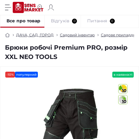
Все про товар
Відгуків
Питання
0
0
ДАЧА, САД, ГОРОД
Садовий інвентар
Садове приладдя
Брюки робочі Premium PRO, розмір
XXL NEO TOOLS
-10%
популярний
в наявності
10
10