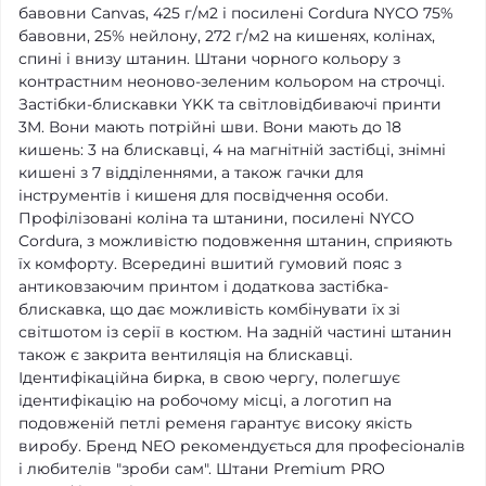
бавовни Canvas, 425 г/м2 і посилені Cordura NYCO 75%
бавовни, 25% нейлону, 272 г/м2 на кишенях, колінах,
спині і внизу штанин. Штани чорного кольору з
контрастним неоново-зеленим кольором на строчці.
Застібки-блискавки YKK та світловідбиваючі принти
3M. Вони мають потрійні шви. Вони мають до 18
кишень: 3 на блискавці, 4 на магнітній застібці, знімні
кишені з 7 відділеннями, а також гачки для
інструментів і кишеня для посвідчення особи.
Профілізовані коліна та штанини, посилені NYCO
Cordura, з можливістю подовження штанин, сприяють
їх комфорту. Всередині вшитий гумовий пояс з
антиковзаючим принтом і додаткова застібка-
блискавка, що дає можливість комбінувати їх зі
світшотом із серії в костюм. На задній частині штанин
також є закрита вентиляція на блискавці.
Ідентифікаційна бирка, в свою чергу, полегшує
ідентифікацію на робочому місці, а логотип на
подовженій петлі ременя гарантує високу якість
виробу. Бренд NEO рекомендується для професіоналів
і любителів "зроби сам". Штани Premium PRO