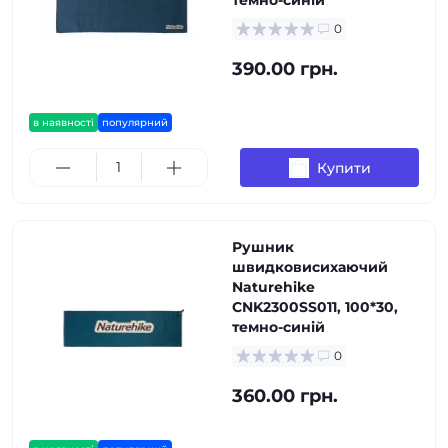
темно-синій
0
390.00 грн.
в наявності
популярний
Купити
Рушник
швидковисихаючий
Naturehike
CNK2300SS011, 100*30,
темно-синій
0
360.00 грн.