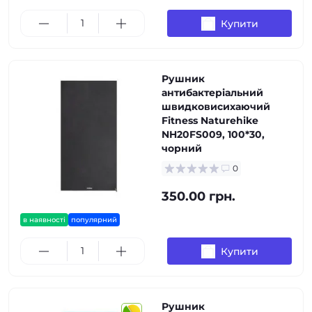
Купити
Рушник
антибактеріальний
швидковисихаючий
Fitness Naturehike
NH20FS009, 100*30,
чорний
0
350.00 грн.
в наявності
популярний
Купити
Рушник