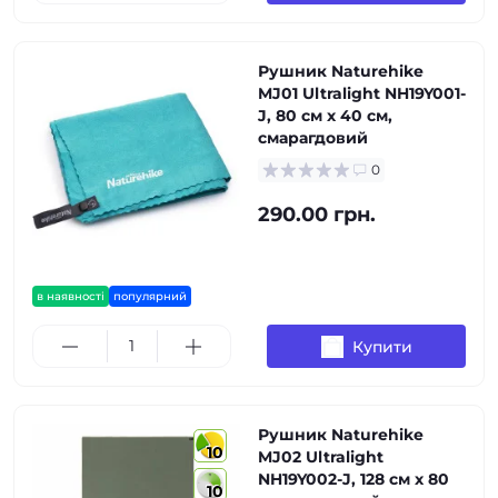
Рушник Naturehike
MJ01 Ultralight NH19Y001-
J, 80 см х 40 см,
смарагдовий
0
290.00 грн.
в наявності
популярний
Купити
Рушник Naturehike
10
MJ02 Ultralight
NH19Y002-J, 128 см х 80
10