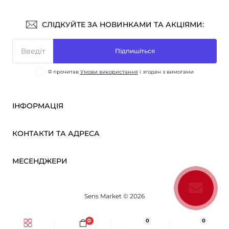
СЛІДКУЙТЕ ЗА НОВИНКАМИ ТА АКЦІЯМИ:
Підпишіться
Я прочитав
Умови використання
і згоден з вимогами
ІНФОРМАЦІЯ
Оплата і доставка
КОНТАКТИ ТА АДРЕСА
ОПТ
Партнерам
м. Київ, вул. Вікентія Хвойки, 21
МЕСЕНДЖЕРИ
Про нас
sensmarketlink@gmail.com
Умови використання
Telegram
Зворотній зв’язок
пн-пт: 10:00-18:00
Sens Market © 2026
Viber
сб-нд: вихідний
Повернення товару
Карта сайту
0
0
0
Виробники