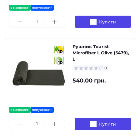
в наявності
популярний
Купити
Рушник Tourist
10
Microfiber L Olive (5479),
L
10
0
540.00 грн.
в наявності
популярний
Купити