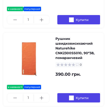
в наявності
популярний
Купити
Рушник
швидковисихаючий
Naturehike
CNK2300SS010, 90*38,
помаранчевий
0
390.00 грн.
в наявності
популярний
Купити