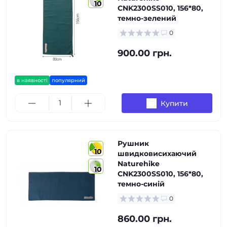
10
CNK2300SS010, 156*80,
темно-зелений
0
900.00 грн.
в наявності
популярний
Купити
Рушник
10
швидковисихаючий
Naturehike
10
CNK2300SS010, 156*80,
темно-синій
0
860.00 грн.