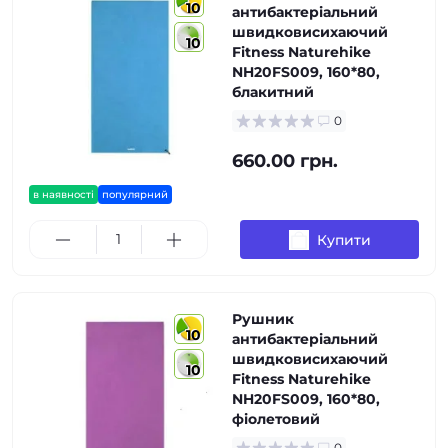
10
антибактеріальний
швидковисихаючий
10
Fitness Naturehike
NH20FS009, 160*80,
блакитний
0
660.00 грн.
в наявності
популярний
Купити
Рушник
10
антибактеріальний
швидковисихаючий
10
Fitness Naturehike
NH20FS009, 160*80,
фіолетовий
0