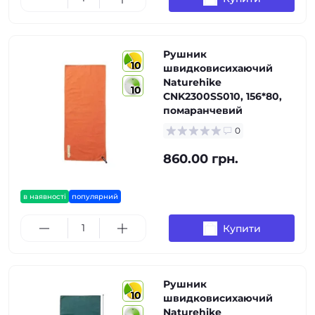
Рушник
10
швидковисихаючий
Naturehike
10
CNK2300SS010, 156*80,
помаранчевий
0
860.00 грн.
в наявності
популярний
Купити
Рушник
10
швидковисихаючий
Naturehike