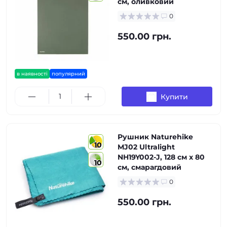
см, оливковий
0
550.00 грн.
в наявності
популярний
Купити
Рушник Naturehike
10
MJ02 Ultralight
NH19Y002-J, 128 см х 80
10
см, смарагдовий
0
550.00 грн.