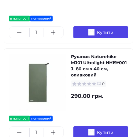
в наявності
популярний
Купити
Рушник Naturehike
MJ01 Ultralight NH19Y001-
J, 80 см х 40 см,
оливковий
0
290.00 грн.
в наявності
популярний
Купити