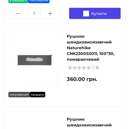
в наявності
популярний
Купити
Рушник
швидковисихаючий
Naturehike
CNK2300SS011, 100*30,
помаранчевий
0
360.00 грн.
популярний
продано
Рушник
швидковисихаючий