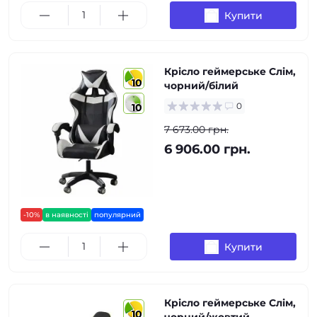
Купити
Крісло геймерське Слім,
10
чорний/білий
0
10
7 673.00 грн.
6 906.00 грн.
-10%
в наявності
популярний
Купити
Крісло геймерське Слім,
10