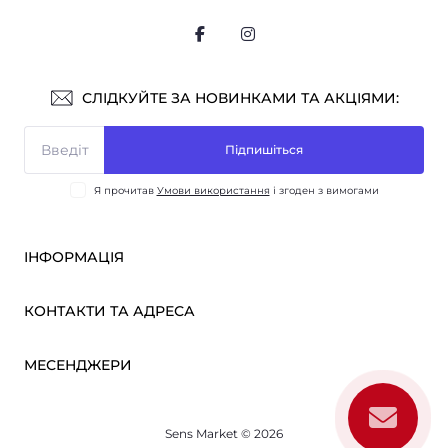
СЛІДКУЙТЕ ЗА НОВИНКАМИ ТА АКЦІЯМИ:
Підпишіться
Я прочитав
Умови використання
і згоден з вимогами
ІНФОРМАЦІЯ
Оплата і доставка
КОНТАКТИ ТА АДРЕСА
ОПТ
Партнерам
м. Київ, вул. Вікентія Хвойки, 21
МЕСЕНДЖЕРИ
Про нас
sensmarketlink@gmail.com
Умови використання
Telegram
Зворотній зв’язок
пн-пт: 10:00-18:00
Sens Market © 2026
Viber
сб-нд: вихідний
Повернення товару