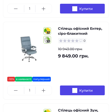
Купити
Стілець офісний Ентер,
10
сіро-блакитний
0
10
10 943.00 грн.
9 849.00 грн.
-10%
в наявності
популярний
Купити
Стілець офісний Зум,