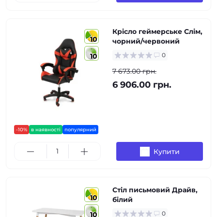
Крісло геймерське Слім,
10
чорний/червоний
0
10
7 673.00 грн.
6 906.00 грн.
-10%
в наявності
популярний
Купити
Стіл письмовий Драйв,
10
білий
0
10