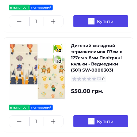
в наявності
популярний
Купити
Дитячий складний
10
термокилимок 117см х
177см х 8мм Повітряні
10
кульки - Ведмедики
(301) SW-00003031
0
550.00 грн.
в наявності
популярний
Купити