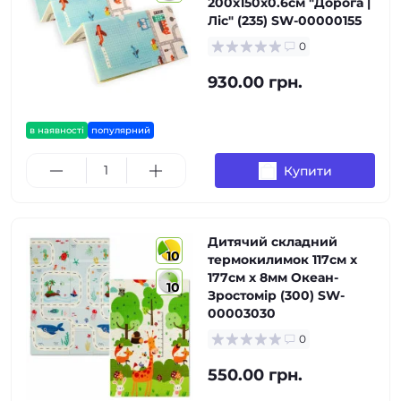
200х150х0.6см "Дорога |
Ліс" (235) SW-00000155
0
930.00 грн.
в наявності
популярний
Купити
Дитячий складний
10
термокилимок 117см х
177см х 8мм Океан-
10
Зростомір (300) SW-
00003030
0
550.00 грн.