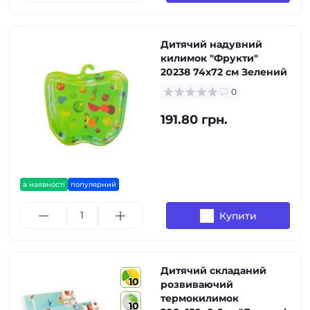
Дитячий надувний
килимок "Фрукти"
20238 74х72 см Зелений
0
191.80 грн.
в наявності
популярний
Купити
Дитячий складаний
10
розвиваючий
термокилимок
10