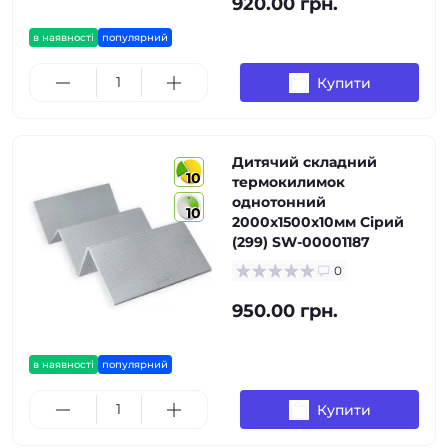
920.00 грн.
в наявності
популярний
Купити
Дитячий складний
10
термокилимок
однотонний
10
2000х1500х10мм Сірий
(299) SW-00001187
0
950.00 грн.
в наявності
популярний
Купити