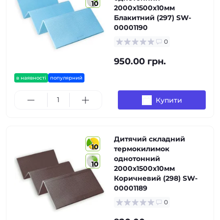
10
2000х1500х10мм
Блакитний (297) SW-
00001190
0
950.00 грн.
в наявності
популярний
Купити
Дитячий складний
10
термокилимок
однотонний
10
2000х1500х10мм
Коричневий (298) SW-
00001189
0