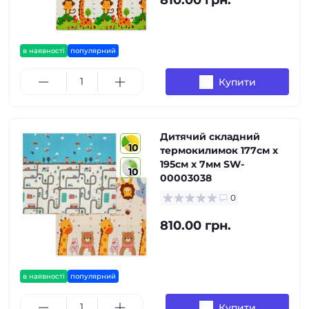
810.00 грн.
в наявності
популярний
Купити
Дитячий складний
10
термокилимок 177см х
195см х 7мм SW-
10
00003038
0
810.00 грн.
в наявності
популярний
Купити