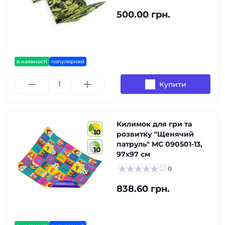
500.00 грн.
в наявності
популярний
Купити
Килимок для гри та
10
розвитку "Щенячий
патруль" МС 090501-13,
10
97х97 см
0
838.60 грн.