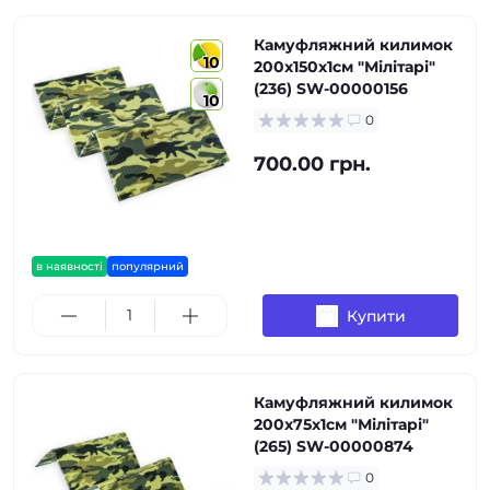
Камуфляжний килимок
10
200х150х1см "Мілітарі"
(236) SW-00000156
10
0
700.00 грн.
в наявності
популярний
Купити
Камуфляжний килимок
200х75х1см "Мілітарі"
(265) SW-00000874
0