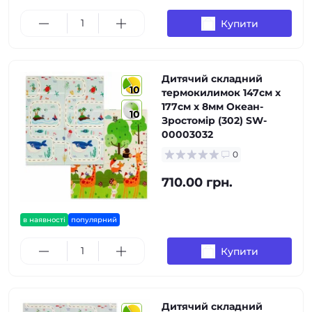
Купити
Дитячий складний
10
термокилимок 147см х
177см х 8мм Океан-
10
Зростомір (302) SW-
00003032
0
710.00 грн.
в наявності
популярний
Купити
Дитячий складний