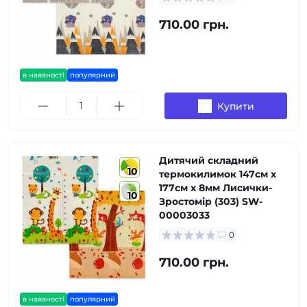
710.00 грн.
в наявності
популярний
Купити
Дитячий складний
10
термокилимок 147см х
177см х 8мм Лисички-
10
Зростомір (303) SW-
00003033
0
710.00 грн.
в наявності
популярний