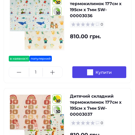
10
термокилимок 177см х
195см х 7мм SW-
10
00003036
0
810.00 грн.
в наявності
популярний
Купити
Дитячий складний
10
термокилимок 177см х
195см х 7мм SW-
10
00003037
0