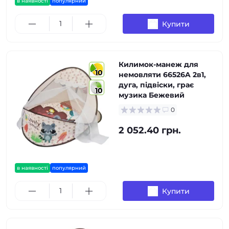
в наявності
популярний
Купити
Килимок-манеж для
10
немовляти 66526A 2в1,
дуга, підвіски, грає
10
музика Бежевий
0
2 052.40 грн.
в наявності
популярний
Купити