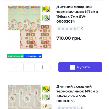
Дитячий складний
10
термокилимок 147cм х
196см х 7мм SW-
10
00003034
0
710.00 грн.
в наявності
популярний
Купити
Дитячий складний
10
термокилимок 147cм х
196см х 7мм SW-
10
00003035
0