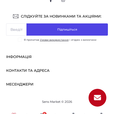
СЛІДКУЙТЕ ЗА НОВИНКАМИ ТА АКЦІЯМИ:
Підпишіться
Я прочитав
Умови використання
і згоден з вимогами
ІНФОРМАЦІЯ
Оплата і доставка
КОНТАКТИ ТА АДРЕСА
ОПТ
Партнерам
м. Київ, вул. Вікентія Хвойки, 21
МЕСЕНДЖЕРИ
Про нас
sensmarketlink@gmail.com
Умови використання
Telegram
Зворотній зв’язок
пн-пт: 10:00-18:00
Sens Market © 2026
Viber
сб-нд: вихідний
Повернення товару
Карта сайту
0
0
0