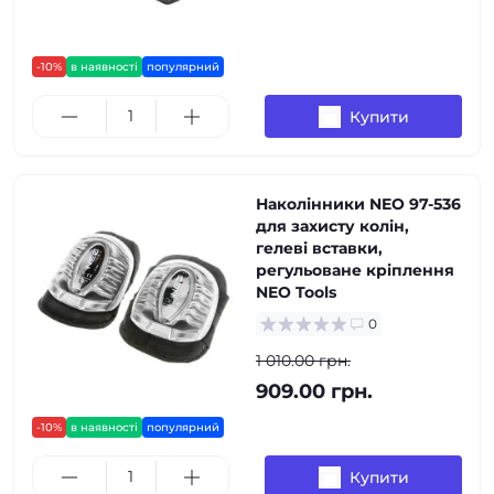
-10%
в наявності
популярний
Купити
Наколінники NEO 97-536
для захисту колін,
гелеві вставки,
регульоване кріплення
NEO Tools
0
1 010.00 грн.
909.00 грн.
-10%
в наявності
популярний
Купити