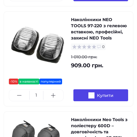
Наколінники NEO
TOOLS 97-220 з гелевою
вставкою, професійні,
захисні NEO Tools
0
1 010.00 грн.
909.00 грн.
-10%
в наявності
популярний
Купити
Наколінники Neo Tools з
поліестеру 600D –
довговічність та